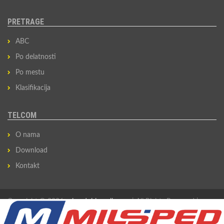
PRETRAGE
ABC
Po delatnosti
Po mestu
Klasifikacija
TELCOM
O nama
Download
Kontakt
Copyright © 2026
privredni-imenik.com
| All Rights Reserved |
Izradio
Sovan