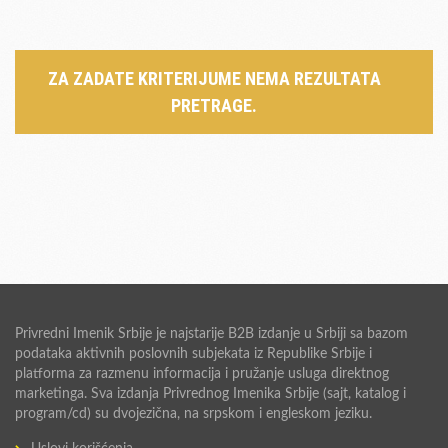
ZA ZADATE KRITERIJUME NEMA REZULTATA
PRETRAGE.
Privredni Imenik Srbije je najstarije B2B izdanje u Srbiji sa bazom
podataka aktivnih poslovnih subjekata iz Republike Srbije i
platforma za razmenu informacija i pružanje usluga direktnog
marketinga. Sva izdanja Privrednog Imenika Srbije (sajt, katalog i
program/cd) su dvojezična, na srpskom i engleskom jeziku.