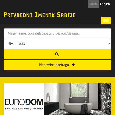
Srpski
English
Napredna pretraga