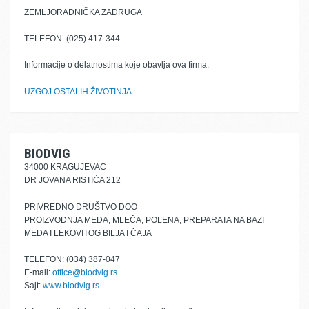
ZEMLJORADNIČKA ZADRUGA
TELEFON: (025) 417-344
Informacije o delatnostima koje obavlja ova firma:
UZGOJ OSTALIH ŽIVOTINJA
BIODVIG
34000 KRAGUJEVAC
DR JOVANA RISTIĆA 212
PRIVREDNO DRUŠTVO DOO
PROIZVODNJA MEDA, MLEČA, POLENA, PREPARATA NA BAZI
MEDA I LEKOVITOG BILJA I ČAJA
TELEFON: (034) 387-047
E-mail:
office@biodvig.rs
Sajt:
www.biodvig.rs