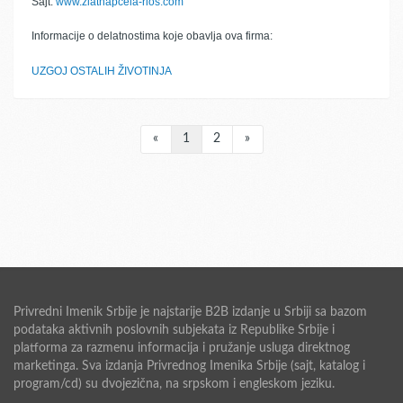
Sajt:
www.zlatnapcela-rios.com
Informacije o delatnostima koje obavlja ova firma:
UZGOJ OSTALIH ŽIVOTINJA
«
1
2
»
Privredni Imenik Srbije je najstarije B2B izdanje u Srbiji sa bazom
podataka aktivnih poslovnih subjekata iz Republike Srbije i
platforma za razmenu informacija i pružanje usluga direktnog
marketinga. Sva izdanja Privrednog Imenika Srbije (sajt, katalog i
program/cd) su dvojezična, na srpskom i engleskom jeziku.