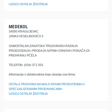
UZGOJ OSTALIH ŽIVOTINJA
MEDEKOL
34000 KRAGUJEVAC
JANKA VESELINOVIĆA 3
SAMOSTALNA ZANATSKA TRGOVINSKA RADNJA
PROIZVODNJA I PRODAJA SATNIH OSNOVA I POGAČA ZA
PREHRANU PČELA
TELEFON: (034) 371-501
Informacije o delatnostima koje obavlja ova firma:
OSTALA TRGOVINA NA MALO NOVIM PROIZVODIMA U
SPECIJALIZOVANIM PRODAVNICAMA
UZGOJ OSTALIH ŽIVOTINJA