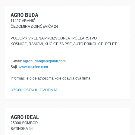
AGRO BUDA
11427 VRANIĆ
ČEDOMIRA ĐOINČEVIĆA 24
POLJOPRIVREDNA PROIZVODNJA I PČELARSTVO
KOŠNICE, RAMOVI, KUĆICE ZA PSE, AUTO PRIKOLICE, PELET
E-mail:
agrobudabgd@gmail.com
Sajt:
www.kosnice.com
Informacije o delatnostima koje obavlja ova firma:
UZGOJ OSTALIH ŽIVOTINJA
AGRO IDEAL
25000 SOMBOR
BATINSKA 54