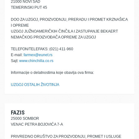
21000 NOVI SAD
TEMERINSKI PUT 45
DOO ZA UZGOJ, PROIZVODNJU, PRERADU I PROMET KRZNAŠICA
I OPREME
UZGOJ JUŽNOAMERIČKIH ČINČILA I ZASTUPANJE BEKAERT
NEMAČKOG PROIZVOĐAČA OPREME ZA UZGOJ
TELEFON/TELEFAKS: (021) 411-960
E-mail:
farmex@eunet.rs
Sajt:
www.chinchilla.co.rs
Informacije o delatnostima koje obavlja ova firma:
UZGOJ OSTALIH ŽIVOTINJA
FAZIS
25000 SOMBOR
VENAC PETRA BOJOVIĆA 7-A
PRIVREDNO DRUŠTVO ZA PROIZVODNJU, PROMET I USLUGE