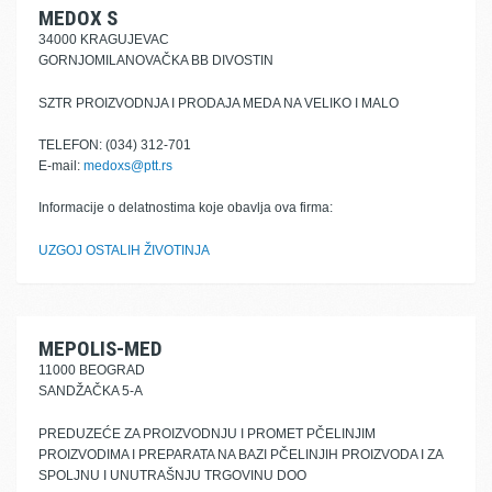
MEDOX S
34000 KRAGUJEVAC
GORNJOMILANOVAČKA BB DIVOSTIN
SZTR PROIZVODNJA I PRODAJA MEDA NA VELIKO I MALO
TELEFON: (034) 312-701
E-mail:
medoxs@ptt.rs
Informacije o delatnostima koje obavlja ova firma:
UZGOJ OSTALIH ŽIVOTINJA
MEPOLIS-MED
11000 BEOGRAD
SANDŽAČKA 5-A
PREDUZEĆE ZA PROIZVODNJU I PROMET PČELINJIM
PROIZVODIMA I PREPARATA NA BAZI PČELINJIH PROIZVODA I ZA
SPOLJNU I UNUTRAŠNJU TRGOVINU DOO