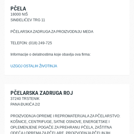
PČELA
18000 NIŠ
SINĐELIĆEV TRG 11
PČELARSKA ZADRUGA ZA PROIZVODNJU MEDA
TELEFON: (018) 249-725
Informacije o delatnostima koje obavlja ova firma:
UZGOJ OSTALIH ŽIVOTINJA
PČELARSKA ZADRUGA ROJ
37240 TRSTENIK
PANA ĐUKIĆA 2/2
PROIZVODNJA OPREME I REPROMATERIJALA ZA PČELARSTVO:
KOŠNICE, CENTRIFUGE, SATNE OSNOVE, ENERGETSKE I
OPLEMENJENE POGAČE ZA PREHRANU PČELA, ZAŠTITNA
ODEĆA I OPREMA ZA PČELARE, PROIZVODNJA PČELINJIH