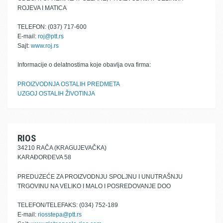
ROJEVA I MATICA
TELEFON: (037) 717-600
E-mail:
roj@ptt.rs
Sajt:
www.roj.rs
Informacije o delatnostima koje obavlja ova firma:
PROIZVODNJA OSTALIH PREDMETA
UZGOJ OSTALIH ŽIVOTINJA
RIOS
34210 RAČA (KRAGUJEVAČKA)
KARAĐORĐEVA 58
PREDUZEĆE ZA PROIZVODNJU SPOLJNU I UNUTRAŠNJU
TRGOVINU NA VELIKO I MALO I POSREDOVANJE DOO
TELEFON/TELEFAKS: (034) 752-189
E-mail:
riosstepa@ptt.rs