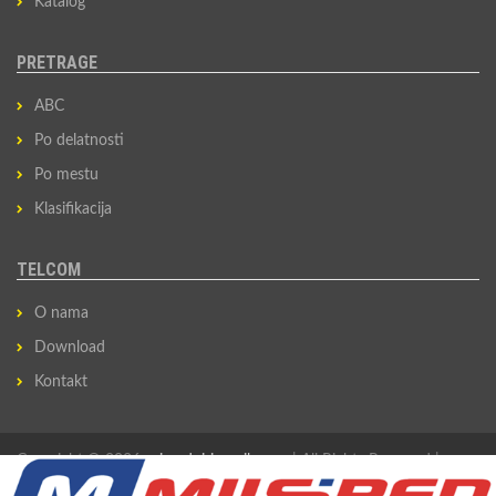
Katalog
PRETRAGE
ABC
Po delatnosti
Po mestu
Klasifikacija
TELCOM
O nama
Download
Kontakt
Copyright © 2026
privredni-imenik.com
| All Rights Reserved |
Izradio
Sovan