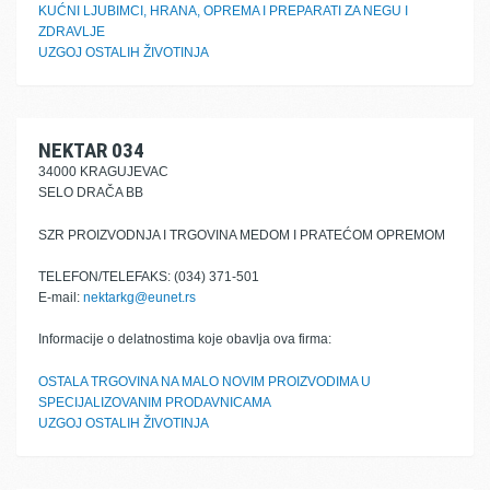
KUĆNI LJUBIMCI, HRANA, OPREMA I PREPARATI ZA NEGU I
ZDRAVLJE
UZGOJ OSTALIH ŽIVOTINJA
NEKTAR 034
34000 KRAGUJEVAC
SELO DRAČA BB
SZR PROIZVODNJA I TRGOVINA MEDOM I PRATEĆOM OPREMOM
TELEFON/TELEFAKS: (034) 371-501
E-mail:
nektarkg@eunet.rs
Informacije o delatnostima koje obavlja ova firma:
OSTALA TRGOVINA NA MALO NOVIM PROIZVODIMA U
SPECIJALIZOVANIM PRODAVNICAMA
UZGOJ OSTALIH ŽIVOTINJA