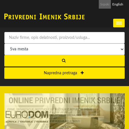
Srpski
English
Napredna pretraga