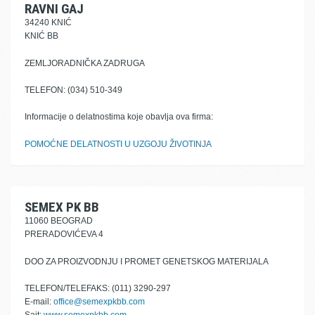
RAVNI GAJ
34240 KNIĆ
KNIĆ BB
ZEMLJORADNIČKA ZADRUGA
TELEFON: (034) 510-349
Informacije o delatnostima koje obavlja ova firma:
POMOĆNE DELATNOSTI U UZGOJU ŽIVOTINJA
SEMEX PK BB
11060 BEOGRAD
PRERADOVIĆEVA 4
DOO ZA PROIZVODNJU I PROMET GENETSKOG MATERIJALA
TELEFON/TELEFAKS: (011) 3290-297
E-mail:
office@semexpkbb.com