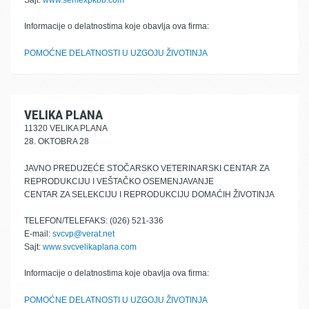
Sajt:
www.semexpkbb.com
Informacije o delatnostima koje obavlja ova firma:
POMOĆNE DELATNOSTI U UZGOJU ŽIVOTINJA
VELIKA PLANA
11320 VELIKA PLANA
28. OKTOBRA 28
JAVNO PREDUZEĆE STOČARSKO VETERINARSKI CENTAR ZA
REPRODUKCIJU I VEŠTAČKO OSEMENJAVANJE
CENTAR ZA SELEKCIJU I REPRODUKCIJU DOMAĆIH ŽIVOTINJA
TELEFON/TELEFAKS: (026) 521-336
E-mail:
svcvp@verat.net
Sajt:
www.svcvelikaplana.com
Informacije o delatnostima koje obavlja ova firma:
POMOĆNE DELATNOSTI U UZGOJU ŽIVOTINJA