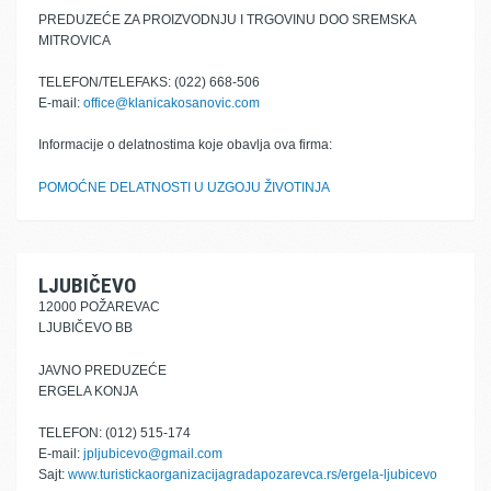
PREDUZEĆE ZA PROIZVODNJU I TRGOVINU DOO SREMSKA
MITROVICA
TELEFON/TELEFAKS: (022) 668-506
E-mail:
office@klanicakosanovic.com
Informacije o delatnostima koje obavlja ova firma:
POMOĆNE DELATNOSTI U UZGOJU ŽIVOTINJA
LJUBIČEVO
12000 POŽAREVAC
LJUBIČEVO BB
JAVNO PREDUZEĆE
ERGELA KONJA
TELEFON: (012) 515-174
E-mail:
jpljubicevo@gmail.com
Sajt:
www.turistickaorganizacijagradapozarevca.rs/ergela-ljubicevo