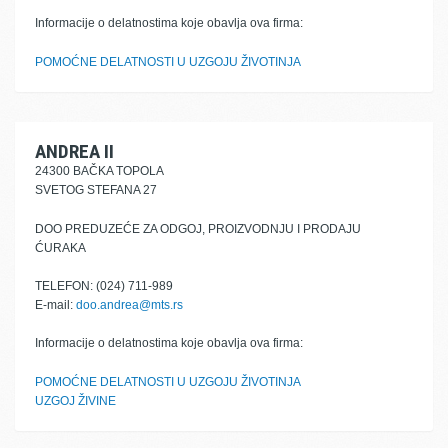
Informacije o delatnostima koje obavlja ova firma:
POMOĆNE DELATNOSTI U UZGOJU ŽIVOTINJA
ANDREA II
24300 BAČKA TOPOLA
SVETOG STEFANA 27
DOO PREDUZEĆE ZA ODGOJ, PROIZVODNJU I PRODAJU
ĆURAKA
TELEFON: (024) 711-989
E-mail:
doo.andrea@mts.rs
Informacije o delatnostima koje obavlja ova firma:
POMOĆNE DELATNOSTI U UZGOJU ŽIVOTINJA
UZGOJ ŽIVINE