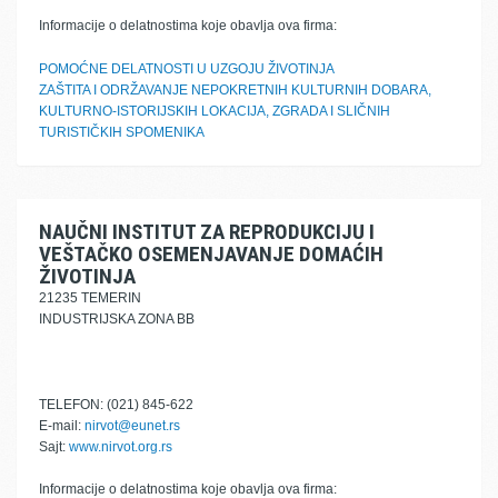
Informacije o delatnostima koje obavlja ova firma:
POMOĆNE DELATNOSTI U UZGOJU ŽIVOTINJA
ZAŠTITA I ODRŽAVANJE NEPOKRETNIH KULTURNIH DOBARA,
KULTURNO-ISTORIJSKIH LOKACIJA, ZGRADA I SLIČNIH
TURISTIČKIH SPOMENIKA
NAUČNI INSTITUT ZA REPRODUKCIJU I
VEŠTAČKO OSEMENJAVANJE DOMAĆIH
ŽIVOTINJA
21235 TEMERIN
INDUSTRIJSKA ZONA BB
TELEFON: (021) 845-622
E-mail:
nirvot@eunet.rs
Sajt:
www.nirvot.org.rs
Informacije o delatnostima koje obavlja ova firma: