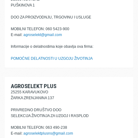
PUŠKINOVA 1
DOO ZA PROIZVODNJU, TRGOVINU I USLUGE
MOBILNI TELEFON: 060 5423-900
E-mail:
agroselekt@gmail.com
Informacije o delatnostima koje obavlja ova firma:
POMOĆNE DELATNOSTI U UZGOJU ŽIVOTINJA
AGROSELEKT PLUS
25255 KARAVUKOVO
ŽARKA ZRENJANINA 137
PRIVREDNO DRUŠTVO DOO
SELEKCIJA ŽIVOTINJA ZA UZGOJ I RASPLOD
MOBILNI TELEFON: 063 490-238
E-mail:
agroselektplusns@gmail.com