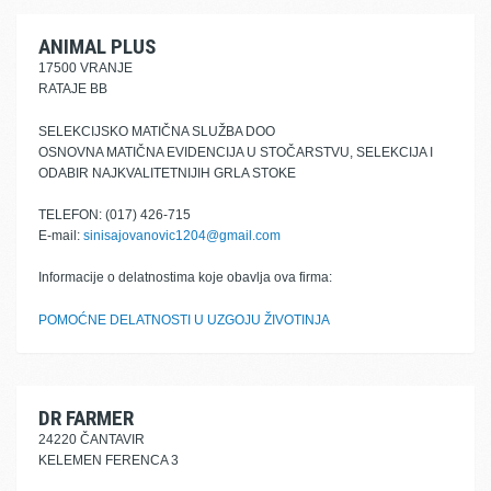
ANIMAL PLUS
17500 VRANJE
RATAJE BB
SELEKCIJSKO MATIČNA SLUŽBA DOO
OSNOVNA MATIČNA EVIDENCIJA U STOČARSTVU, SELEKCIJA I
ODABIR NAJKVALITETNIJIH GRLA STOKE
TELEFON: (017) 426-715
E-mail:
sinisajovanovic1204@gmail.com
Informacije o delatnostima koje obavlja ova firma:
POMOĆNE DELATNOSTI U UZGOJU ŽIVOTINJA
DR FARMER
24220 ČANTAVIR
KELEMEN FERENCA 3