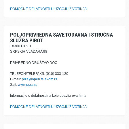
POMOĆNE DELATNOSTI U UZGOJU ŽIVOTINJA
POLJOPRIVREDNA SAVETODAVNA I STRUČNA
SLUŽBA PIROT
18300 PIROT
SRPSKIH VLADARA 98
PRIVREDNO DRUŠTVO DOO
TELEFON/TELEFAKS: (010) 333-120
E-mail:
piza@open.telekom.rs
Sajt:
www.psss.rs
Informacije o delatnostima koje obavlja ova firma:
POMOĆNE DELATNOSTI U UZGOJU ŽIVOTINJA