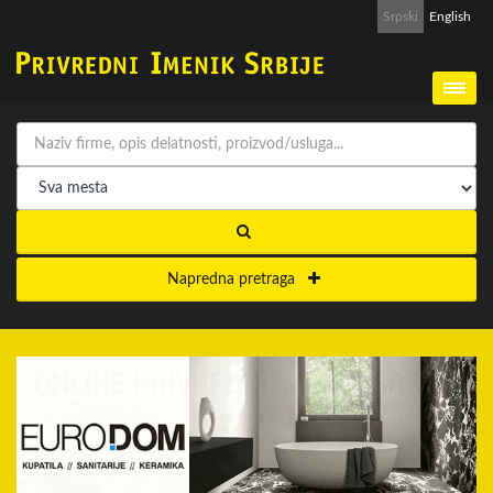
Srpski
English
Napredna pretraga