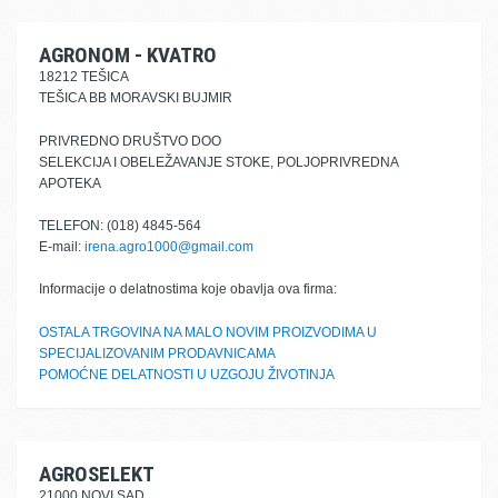
AGRONOM - KVATRO
18212 TEŠICA
TEŠICA BB MORAVSKI BUJMIR
PRIVREDNO DRUŠTVO DOO
SELEKCIJA I OBELEŽAVANJE STOKE, POLJOPRIVREDNA
APOTEKA
TELEFON: (018) 4845-564
E-mail:
irena.agro1000@gmail.com
Informacije o delatnostima koje obavlja ova firma:
OSTALA TRGOVINA NA MALO NOVIM PROIZVODIMA U
SPECIJALIZOVANIM PRODAVNICAMA
POMOĆNE DELATNOSTI U UZGOJU ŽIVOTINJA
AGROSELEKT
21000 NOVI SAD