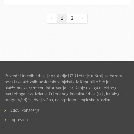
«
1
2
»
Privredni Imenik Srbije je najstarije B2B izdanje u Srbiji sa bazom
podataka aktivnih poslovnih subjekata iz Republike Srbije i
platforma za razmenu informacija i pružanje usluga direktnog
marketinga. Sva izdanja Privrednog Imenika Srbije (sajt, katalog i
program/cd) su dvojezična, na srpskom i engleskom jeziku.
Uslovi korišćenja
Impresum