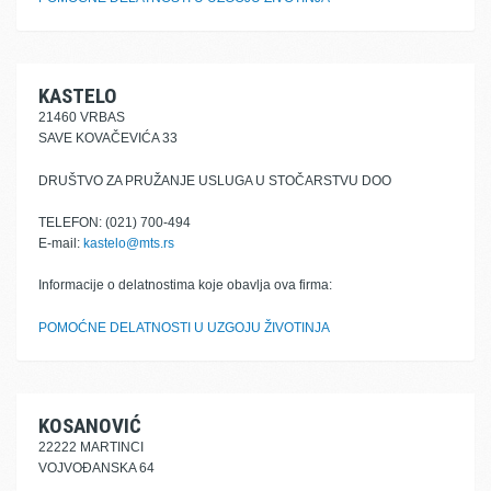
KASTELO
21460 VRBAS
SAVE KOVAČEVIĆA 33
DRUŠTVO ZA PRUŽANJE USLUGA U STOČARSTVU DOO
TELEFON: (021) 700-494
E-mail:
kastelo@mts.rs
Informacije o delatnostima koje obavlja ova firma:
POMOĆNE DELATNOSTI U UZGOJU ŽIVOTINJA
KOSANOVIĆ
22222 MARTINCI
VOJVOĐANSKA 64