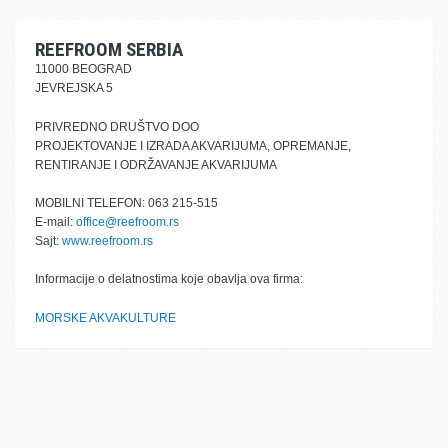
REEFROOM SERBIA
11000 BEOGRAD
JEVREJSKA 5
PRIVREDNO DRUŠTVO DOO
PROJEKTOVANJE I IZRADA AKVARIJUMA, OPREMANJE,
RENTIRANJE I ODRŽAVANJE AKVARIJUMA
MOBILNI TELEFON: 063 215-515
E-mail:
office@reefroom.rs
Sajt:
www.reefroom.rs
Informacije o delatnostima koje obavlja ova firma:
MORSKE AKVAKULTURE