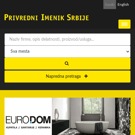
Srpski
English
Napredna pretraga