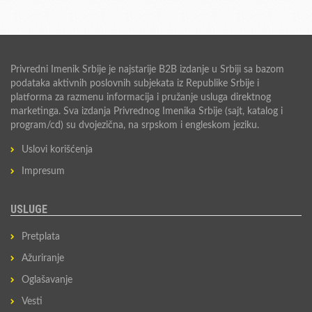
Privredni Imenik Srbije je najstarije B2B izdanje u Srbiji sa bazom
podataka aktivnih poslovnih subjekata iz Republike Srbije i
platforma za razmenu informacija i pružanje usluga direktnog
marketinga. Sva izdanja Privrednog Imenika Srbije (sajt, katalog i
program/cd) su dvojezična, na srpskom i engleskom jeziku.
Uslovi korišćenja
Impresum
USLUGE
Pretplata
Ažuriranje
Oglašavanje
Vesti