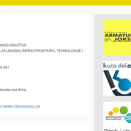
DNOG DRUŠTVA
 ZA LINIJSKU INFRASTRUKTURU, TEHNOLOGIJE I
5-427
obavlja ova firma:
 FIRMI I ORGANIZACIJA