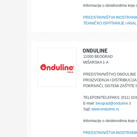
Informacije o delatnostima koje 
PREDSTAVNIŠTVA INOSTRANIH
TEHNIČKO ISPITIVANJE I ANAL
ONDULINE
11000 BEOGRAD
MIŠARSKA 1-A
PREDSTAVNIŠTVO ONDULINE IT
PROIZVODNJA I DISTRIBUCIJ
POKRIVAČI, SISTEMI ZAŠTITE
TELEFON/TELEFAKS: (011) 324
E-mail:
beograd@onduline.it
Sajt:
www.onduline.rs
Informacije o delatnostima koje 
PREDSTAVNIŠTVA INOSTRANIH