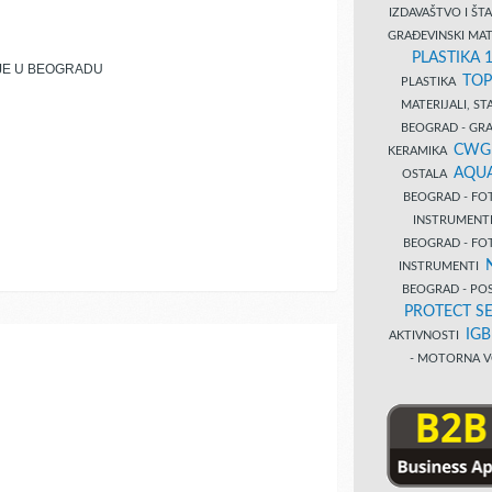
IZDAVAŠTVO I Š
GRAĐEVINSKI MAT
PLASTIKA 
JE U BEOGRADU
TOP
PLASTIKA
MATERIJALI, S
BEOGRAD - GRAĐ
CWG
KERAMIKA
AQUA
OSTALA
BEOGRAD - FO
INSTRUMENT
BEOGRAD - FO
INSTRUMENTI
BEOGRAD - PO
PROTECT SE
IG
AKTIVNOSTI
- MOTORNA V