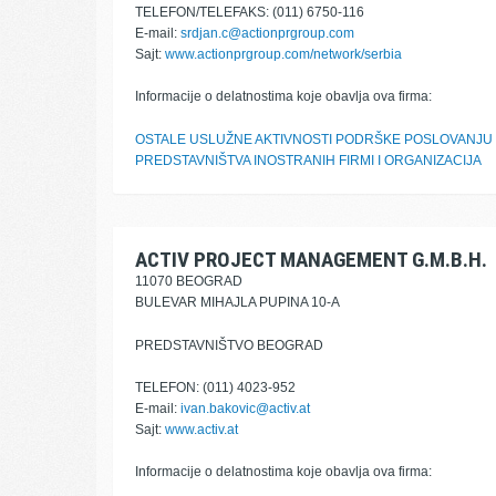
TELEFON/TELEFAKS: (011) 6750-116
E-mail:
srdjan.c@actionprgroup.com
Sajt:
www.actionprgroup.com/network/serbia
Informacije o delatnostima koje obavlja ova firma:
OSTALE USLUŽNE AKTIVNOSTI PODRŠKE POSLOVANJU
PREDSTAVNIŠTVA INOSTRANIH FIRMI I ORGANIZACIJA
ACTIV PROJECT MANAGEMENT G.M.B.H.
11070 BEOGRAD
BULEVAR MIHAJLA PUPINA 10-A
PREDSTAVNIŠTVO BEOGRAD
TELEFON: (011) 4023-952
E-mail:
ivan.bakovic@activ.at
Sajt:
www.activ.at
Informacije o delatnostima koje obavlja ova firma: