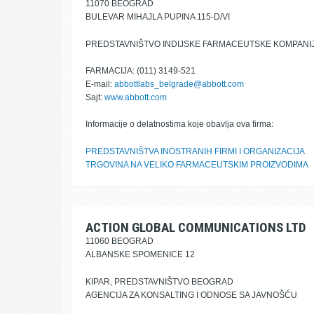
11070 BEOGRAD
BULEVAR MIHAJLA PUPINA 115-D/VI
PREDSTAVNIŠTVO INDIJSKE FARMACEUTSKE KOMPANI
FARMACIJA: (011) 3149-521
E-mail:
abbottlabs_belgrade@abbott.com
Sajt:
www.abbott.com
Informacije o delatnostima koje obavlja ova firma:
PREDSTAVNIŠTVA INOSTRANIH FIRMI I ORGANIZACIJA
TRGOVINA NA VELIKO FARMACEUTSKIM PROIZVODIMA
ACTION GLOBAL COMMUNICATIONS LTD
11060 BEOGRAD
ALBANSKE SPOMENICE 12
KIPAR, PREDSTAVNIŠTVO BEOGRAD
AGENCIJA ZA KONSALTING I ODNOSE SA JAVNOŠĆU