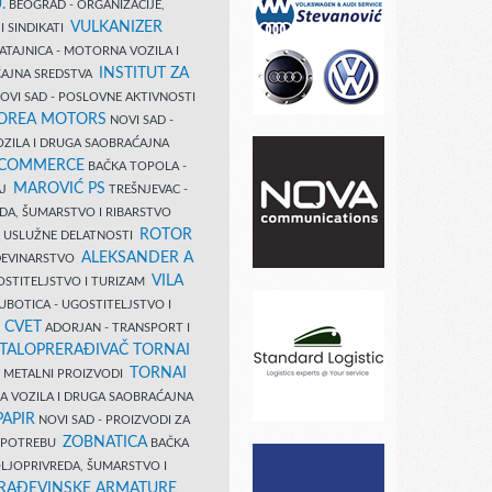
.
BEOGRAD - ORGANIZACIJE,
VULKANIZER
I SINDIKATI
ATAJNICA - MOTORNA VOZILA I
INSTITUT ZA
AJNA SREDSTVA
OVI SAD - POSLOVNE AKTIVNOSTI
COREA MOTORS
NOVI SAD -
ZILA I DRUGA SAOBRAĆAJNA
 COMMERCE
BAČKA TOPOLA -
MAROVIĆ PS
AJ
TREŠNJEVAC -
DA, ŠUMARSTVO I RIBARSTVO
ROTOR
- USLUŽNE DELATNOSTI
ALEKSANDER A
AĐEVINARSTVO
VILA
OSTITELJSTVO I TURIZAM
UBOTICA - UGOSTITELJSTVO I
N CVET
ADORJAN - TRANSPORT I
TALOPRERAĐIVAČ TORNAI
TORNAI
 I METALNI PROIZVODI
A VOZILA I DRUGA SAOBRAĆAJNA
PAPIR
NOVI SAD - PROIZVODI ZA
ZOBNATICA
 UPOTREBU
BAČKA
LJOPRIVREDA, ŠUMARSTVO I
RAĐEVINSKE ARMATURE