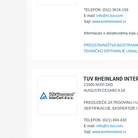
TELEFON: (011) 3616-156
E-mail:
info@rs.tuv.com
Sajt:
www.tuvrheinland.rs
Informacije o delatnostima koje 
PREDSTAVNIŠTVA INOSTRANIH
TEHNIČKO ISPITIVANJE I ANAL
TUV RHEINLAND INTE
21000 NOVI SAD
AUGUSTA CESARCA 18
PREDUZEĆE ZA TRGOVINU I
SERTIFIKACIJE, EKSPERTIZE 
TELEFON: (021) 494-430
E-mail:
info@rs.tuv.com
Sajt:
www.tuvrheinland.rs