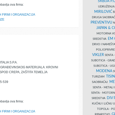
SRBIJA P.U
obavlja ova firma:
UDRUŽENJA 
MIRILOVIĆ
B
 FIRMI I ORGANIZACIJA
DRUGA SAOBRAĆ
IZE
PREVENTIVU
N
JAPAN & 
MOTORNA VO
EM
SREDSTVA
DRVO I NAMEŠT
POLJOPRIVRE
VIKLER
SENTA 
SUBOTICA - GR
ALIA S.P.A.
SUBOTICA - UG
A GRAĐEVINSKOG MATERIJALA: KROVNI
MODENA
S
 ISPOD CREPA, ZAŠTITA TEMELJA
TISI
TURIZAM
ME
5-539
SAOBRAĆAJ
SENTA - METALI
SENTA - MOTORN
DIV 
SREDSTVA
obavlja ova firma:
KUĆNU I LIČNU
TOPOLA - PO
 FIRMI I ORGANIZACIJA
G
RIBARSTVO