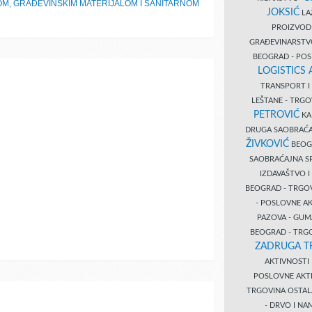
OM, GRAĐEVINSKIM MATERIJALOM I SANITARNOM
JOKSIĆ
LAZ
PROIZVO
GRAĐEVINARST
BEOGRAD - PO
LOGISTICS
TRANSPORT 
LEŠTANE - TRG
PETROVIĆ
KA
DRUGA SAOBRAĆ
ŽIVKOVIĆ
BEOGR
SAOBRAĆAJNA S
IZDAVAŠTVO 
BEOGRAD - TRGO
- POSLOVNE A
PAZOVA - GUM
BEOGRAD - TRG
ZADRUGA T
AKTIVNOST
POSLOVNE AKT
TRGOVINA OSTA
- DRVO I N