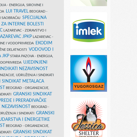
IJA - ENERGIJA, SIROVINE I
LUI TRAVEL
EDA
BEOGRAD -
SPECIJALNA
I SAOBRAĆAJ
 ZA INTERNE BOLESTI
C
LAZAREVAC - ZDRAVSTVO I
LAZAREVAC JPKP
LAZAREVAC -
EKODIM
VINE I VODOPRIVREDA
VODOVOD I
UŽNE DELATNOSTI
 JKP
STARA PAZOVA - ENERGIJA,
UJEDINJENI
VODOPRIVREDA
INDIKATI NEZAVISNOST
IZACIJE, UDRUŽENJA I SINDIKATI
 SINDIKAT METALACA
ST
BEOGRAD - ORGANIZACIJE,
GRANSKI SINDIKAT
NDIKATI
VREDE I PRERAĐIVAČKE
E NEZAVISNOST
BEOGRAD -
GRANSKI
DRUŽENJA I SINDIKATI
UDARSTVA I ENERGETIKE
ST
BEOGRAD - ORGANIZACIJE,
GRANSKI SINDIKAT
NDIKATI