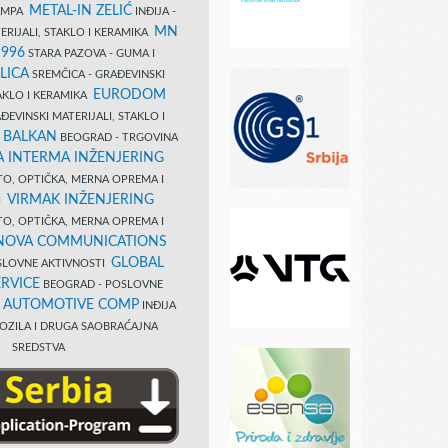
METAL-IN ZELIĆ
TAMPA
INĐIJA -
MN
ERIJALI, STAKLO I KERAMIKA
1996
STARA PAZOVA - GUMA I
LICA
SREMČICA - GRAĐEVINSKI
EURODOM
TAKLO I KERAMIKA
EVINSKI MATERIJALI, STAKLO I
 BALKAN
BEOGRAD - TRGOVINA
 INTERMA INŽENJERING
TO, OPTIČKA, MERNA OPREMA I
VIRMAK INŽENJERING
I
TO, OPTIČKA, MERNA OPREMA I
NOVA COMMUNICATIONS
GLOBAL
SLOVNE AKTIVNOSTI
RVICE
BEOGRAD - POSLOVNE
B AUTOMOTIVE COMP
INĐIJA
OZILA I DRUGA SAOBRAĆAJNA
SREDSTVA