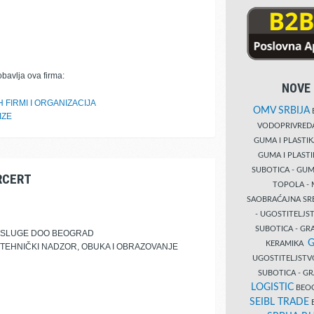
obavlja ova firma:
NOVE 
 FIRMI I ORGANIZACIJA
OMV SRBIJA
B
IZE
VODOPRIVRE
GUMA I PLASTI
GUMA I PLAST
SUBOTICA - GUM
RCERT
TOPOLA - 
SAOBRAĆAJNA S
- UGOSTITELJS
SUBOTICA - GRA
 USLUGE DOO BEOGRAD
G
KERAMIKA
I TEHNIČKI NADZOR, OBUKA I OBRAZOVANJE
UGOSTITELJSTV
SUBOTICA - 
LOGISTIC
BEOG
SEIBL TRADE
B