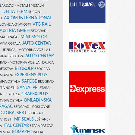
AREVAC - METALI I METALNI
DELTA TERM
DI
SURČIN -
AXIOM INTERNATIONAL
VO
VTG RAIL
SLOVNE AKTIVNOSTI
 AUSTRIA GMBH
BEOGRAD -
MINI MOTOR
I SAOBRAĆAJ
AUTO CENTAR
OVINA OSTALA
LUĐERICA - MOTORNA VOZILA I
AUTO CENTAR
AJNA SREDSTVA
AD - MOTORNA VOZILA I DRUGA
BEOKOLP
REDSTVA
BEOGRAD -
EXPERIENS PLUS
I ŠTAMPA
SAFEGE
VINA OSTALA
BEOGRAD
SANJA IPPI
KTIVNOSTI
STARA
GRAPEX PLUS
A I PLASTIKA
OMLADINSKA
OVINA OSTALA
RAGAČ
BEOGRAD - POSLOVNE
GLOBALSERT
I
BEOGRAD -
MF SEALS
IVNOSTI
LEŠTANE -
ITAL CENTAR
LA
STARA PAZOVA
KOMAZEC
AMEŠTAJ
INĐIJA -