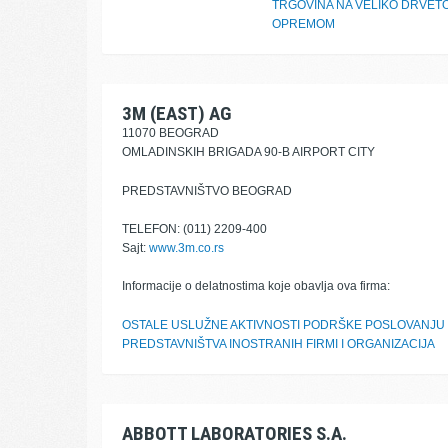
TRGOVINA NA VELIKO DRVET
OPREMOM
3M (EAST) AG
11070 BEOGRAD
OMLADINSKIH BRIGADA 90-B AIRPORT CITY
PREDSTAVNIŠTVO BEOGRAD
TELEFON: (011) 2209-400
Sajt:
www.3m.co.rs
Informacije o delatnostima koje obavlja ova firma:
OSTALE USLUŽNE AKTIVNOSTI PODRŠKE POSLOVANJU
PREDSTAVNIŠTVA INOSTRANIH FIRMI I ORGANIZACIJA
ABBOTT LABORATORIES S.A.