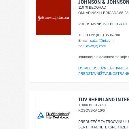
JOHNSON & JOHNSON 
11070 BEOGRAD
OMLADINSKIH BRIGADA 88-B/I
PREDSTAVNIŠTVO BEOGRAD
TELEFON: (011) 3536-700
E-mail:
sattar@jnj.com
Sajt:
www.jnj.com
Informacije o delatnostima koje 
OSTALE USLUŽNE AKTIVNOS
PREDSTAVNIŠTVA INOSTRANIH
TUV RHEINLAND INTE
11000 BEOGRAD
KOSOVSKA 10/6
PREDUZEĆE ZA TRGOVINU I 
SERTIFIKACIJE, EKSPERTIZE 