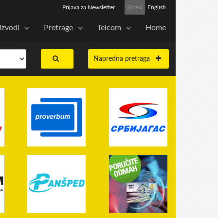
Prijava za Newsletter
Srpski
English
izvodi
Pretrage
Telcom
Home
Napredna pretraga