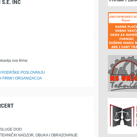
S.E. INC
obavlja ova firma:
TI PODRŠKE POSLOVANJU
 FIRMI I ORGANIZACIJA
RCERT
USLUGE DOO
I TEHNIČKI NADZOR, OBUKA I OBRAZOVANJE