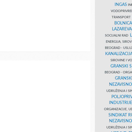
INGAS
INĐ
VODOPRIVR
TRANSPORT 
BOLNICA
LAZAREVA
SOCIJALNI RAD
ENERGIJA, SIRO
BEOGRAD - USL
KANALIZACIJA
SIROVINE I 
GRANSKI S
BEOGRAD - ORGAN
GRANSKI
NEZAVISNO
UDRUŽENJA I SI
POLJOPRI
INDUSTRIJ
ORGANIZACIJE, U
SINDIKAT R
NEZAVISNO
UDRUŽENJA I SI