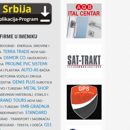
FIRME U IMENIKU
EOGRAD - ENERGIJA, SIROVINE I
TERRA TRADE
DA
NOVI SAD -
OSMOR CO.
KA
HAJDUKOVO -
PROLINE PVC SISTEMI
IKA
AUTO-AS
A I PLASTIKA
BAČKA
MOTORNA VOZILA I DRUGA
DENIS PLUS
REDSTVA
SUBOTICA
METAL SHOP
TVO I TURIZAM
ĐEVINSKI MATERIJALI, STAKLO I
RAND TOURS
NOVI SAD -
SMB-GRADNJA
O I TURIZAM
STANDARD
GRAĐEVINARSTVO
RAD - TRANSPORT I SAOBRAĆAJ
GS1
EOGRAD - TEKSTIL I ODEĆA