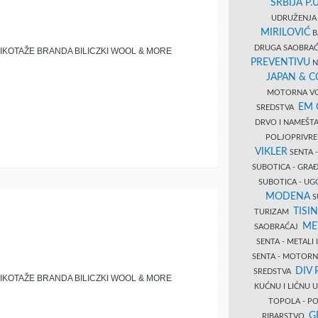
SRBIJA P.U
UDRUŽENJA 
MIRILOVIĆ
B
DRUGA SAOBRAĆ
IKOTAŽE BRANDA BILICZKI WOOL & MORE
PREVENTIVU
N
JAPAN & 
MOTORNA VO
EM
SREDSTVA
DRVO I NAMEŠT
POLJOPRIVRE
VIKLER
SENTA 
SUBOTICA - GR
SUBOTICA - UG
MODENA
S
TISI
TURIZAM
ME
SAOBRAĆAJ
SENTA - METALI
SENTA - MOTORN
DIV 
SREDSTVA
IKOTAŽE BRANDA BILICZKI WOOL & MORE
KUĆNU I LIČNU
TOPOLA - PO
G
RIBARSTVO