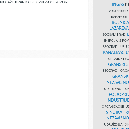
IKOTAŽE BRANDA BILICZKI WOOL & MORE
INGAS
INĐ
VODOPRIVR
TRANSPORT 
BOLNICA
LAZAREVA
SOCIJALNI RAD
ENERGIJA, SIRO
BEOGRAD - USL
KANALIZACIJA
SIROVINE I 
GRANSKI S
BEOGRAD - ORGAN
GRANSKI
NEZAVISNO
UDRUŽENJA I SI
POLJOPRI
INDUSTRIJ
ORGANIZACIJE, U
SINDIKAT R
NEZAVISNO
UDRUŽENJA I SI