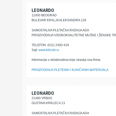
LEONARDO
11000 BEOGRAD
BULEVAR KRALJA ALEKSANDRA 128
SAMOSTALNA PLETAČKA RADNJA ADA
PROIZVODNJA VISOKOKVALITETNE MUŠKE I ŽENSKE TR
TELEFON: (011) 2400-416
Sajt:
www.biliczki.rs
Informacije o delatnostima koje obavlja ova firma:
PROIZVODNJA PLETENIH I KUKIČANIH MATERIJALA
LEONARDO
21460 VRBAS
GUSTAVA KRKLECA 13
SAMOSTALNA PLETAČKA RADNJA ADA