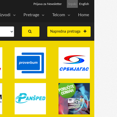
Prijava za Newsletter
Srpski
English
izvodi
Pretrage
Telcom
Home
Napredna pretraga