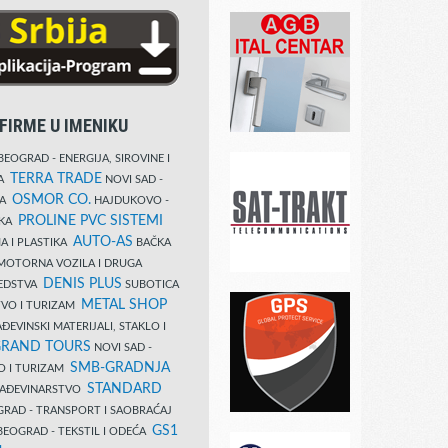
FIRME U IMENIKU
EOGRAD - ENERGIJA, SIROVINE I
TERRA TRADE
DA
NOVI SAD -
OSMOR CO.
KA
HAJDUKOVO -
PROLINE PVC SISTEMI
IKA
AUTO-AS
A I PLASTIKA
BAČKA
MOTORNA VOZILA I DRUGA
DENIS PLUS
REDSTVA
SUBOTICA
METAL SHOP
TVO I TURIZAM
ĐEVINSKI MATERIJALI, STAKLO I
RAND TOURS
NOVI SAD -
SMB-GRADNJA
O I TURIZAM
STANDARD
GRAĐEVINARSTVO
RAD - TRANSPORT I SAOBRAĆAJ
GS1
EOGRAD - TEKSTIL I ODEĆA