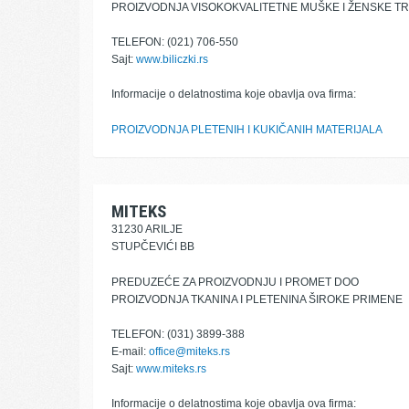
PROIZVODNJA VISOKOKVALITETNE MUŠKE I ŽENSKE TR
TELEFON: (021) 706-550
Sajt:
www.biliczki.rs
Informacije o delatnostima koje obavlja ova firma:
PROIZVODNJA PLETENIH I KUKIČANIH MATERIJALA
MITEKS
31230 ARILJE
STUPČEVIĆI BB
PREDUZEĆE ZA PROIZVODNJU I PROMET DOO
PROIZVODNJA TKANINA I PLETENINA ŠIROKE PRIMENE
TELEFON: (031) 3899-388
E-mail:
office@miteks.rs
Sajt:
www.miteks.rs
Informacije o delatnostima koje obavlja ova firma: