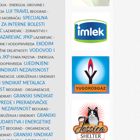
IJA - ENERGIJA, SIROVINE I
LUI TRAVEL
EDA
BEOGRAD -
SPECIJALNA
I SAOBRAĆAJ
 ZA INTERNE BOLESTI
C
LAZAREVAC - ZDRAVSTVO I
LAZAREVAC JPKP
LAZAREVAC -
EKODIM
VINE I VODOPRIVREDA
VODOVOD I
UŽNE DELATNOSTI
 JKP
STARA PAZOVA - ENERGIJA,
UJEDINJENI
VODOPRIVREDA
INDIKATI NEZAVISNOST
IZACIJE, UDRUŽENJA I SINDIKATI
 SINDIKAT METALACA
ST
BEOGRAD - ORGANIZACIJE,
GRANSKI SINDIKAT
NDIKATI
VREDE I PRERAĐIVAČKE
E NEZAVISNOST
BEOGRAD -
GRANSKI
DRUŽENJA I SINDIKATI
UDARSTVA I ENERGETIKE
ST
BEOGRAD - ORGANIZACIJE,
GRANSKI SINDIKAT
NDIKATI