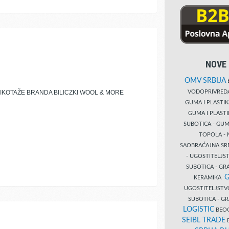
NOVE 
OMV SRBIJA
B
VODOPRIVRE
IKOTAŽE BRANDA BILICZKI WOOL & MORE
GUMA I PLASTI
GUMA I PLAST
SUBOTICA - GUM
TOPOLA - 
SAOBRAĆAJNA S
- UGOSTITELJS
SUBOTICA - GRA
G
KERAMIKA
UGOSTITELJSTV
SUBOTICA - 
LOGISTIC
BEOG
SEIBL TRADE
B