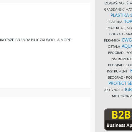
IZDAVAŠTVO I Š
GRAĐEVINSKI MAT
PLASTIKA 
TOP
PLASTIKA
MATERIJALI, S
BEOGRAD - GRAĐ
IKOTAŽE BRANDA BILICZKI WOOL & MORE
CWG
KERAMIKA
AQUA
OSTALA
BEOGRAD - FO
INSTRUMENT
BEOGRAD - FO
INSTRUMENTI
BEOGRAD - PO
PROTECT SE
IG
AKTIVNOSTI
- MOTORNA V