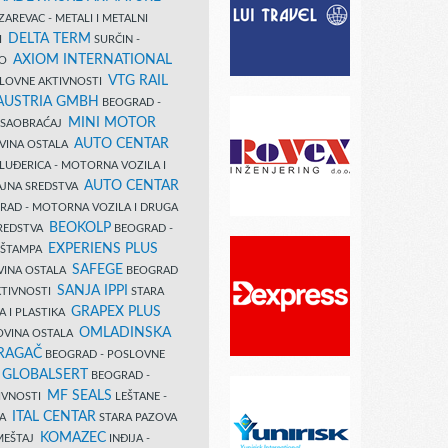
AREVAC - METALI I METALNI
DELTA TERM
DI
SURČIN -
AXIOM INTERNATIONAL
VO
VTG RAIL
SLOVNE AKTIVNOSTI
 AUSTRIA GMBH
BEOGRAD -
MINI MOTOR
I SAOBRAĆAJ
AUTO CENTAR
OVINA OSTALA
LUĐERICA - MOTORNA VOZILA I
AUTO CENTAR
AJNA SREDSTVA
AD - MOTORNA VOZILA I DRUGA
BEOKOLP
REDSTVA
BEOGRAD -
EXPERIENS PLUS
I ŠTAMPA
SAFEGE
VINA OSTALA
BEOGRAD
SANJA IPPI
KTIVNOSTI
STARA
GRAPEX PLUS
A I PLASTIKA
OMLADINSKA
OVINA OSTALA
RAGAČ
BEOGRAD - POSLOVNE
GLOBALSERT
I
BEOGRAD -
MF SEALS
IVNOSTI
LEŠTANE -
ITAL CENTAR
LA
STARA PAZOVA
KOMAZEC
AMEŠTAJ
INĐIJA -