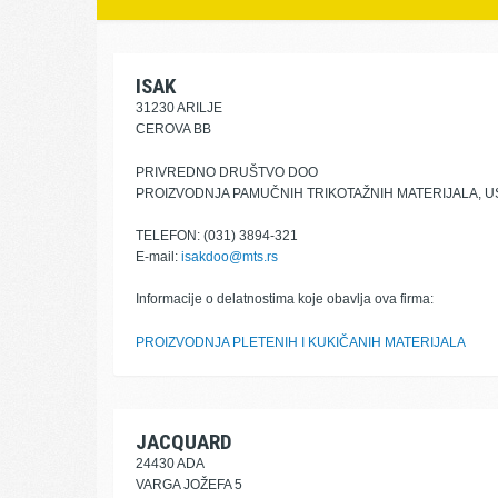
ISAK
31230 ARILJE
CEROVA BB
PRIVREDNO DRUŠTVO DOO
PROIZVODNJA PAMUČNIH TRIKOTAŽNIH MATERIJALA, U
TELEFON: (031) 3894-321
E-mail:
isakdoo@mts.rs
Informacije o delatnostima koje obavlja ova firma:
PROIZVODNJA PLETENIH I KUKIČANIH MATERIJALA
JACQUARD
24430 ADA
VARGA JOŽEFA 5