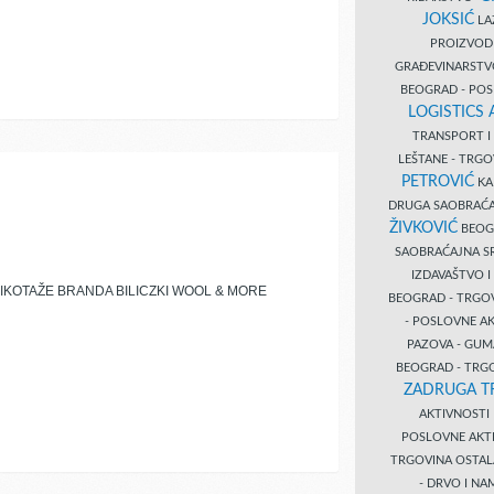
JOKSIĆ
LAZ
PROIZVO
GRAĐEVINARST
BEOGRAD - PO
LOGISTICS
TRANSPORT 
LEŠTANE - TRG
PETROVIĆ
KA
DRUGA SAOBRAĆ
ŽIVKOVIĆ
BEOGR
SAOBRAĆAJNA S
IZDAVAŠTVO 
IKOTAŽE BRANDA BILICZKI WOOL & MORE
BEOGRAD - TRGO
- POSLOVNE A
PAZOVA - GUM
BEOGRAD - TRG
ZADRUGA T
AKTIVNOST
POSLOVNE AKT
TRGOVINA OSTA
- DRVO I N