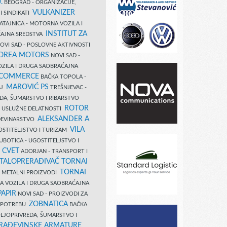
.
BEOGRAD - ORGANIZACIJE,
VULKANIZER
I SINDIKATI
ATAJNICA - MOTORNA VOZILA I
INSTITUT ZA
AJNA SREDSTVA
OVI SAD - POSLOVNE AKTIVNOSTI
COREA MOTORS
NOVI SAD -
ZILA I DRUGA SAOBRAĆAJNA
 COMMERCE
BAČKA TOPOLA -
MAROVIĆ PS
AJ
TREŠNJEVAC -
DA, ŠUMARSTVO I RIBARSTVO
ROTOR
- USLUŽNE DELATNOSTI
ALEKSANDER A
AĐEVINARSTVO
VILA
OSTITELJSTVO I TURIZAM
UBOTICA - UGOSTITELJSTVO I
N CVET
ADORJAN - TRANSPORT I
TALOPRERAĐIVAČ TORNAI
TORNAI
 I METALNI PROIZVODI
A VOZILA I DRUGA SAOBRAĆAJNA
PAPIR
NOVI SAD - PROIZVODI ZA
ZOBNATICA
 UPOTREBU
BAČKA
LJOPRIVREDA, ŠUMARSTVO I
RAĐEVINSKE ARMATURE