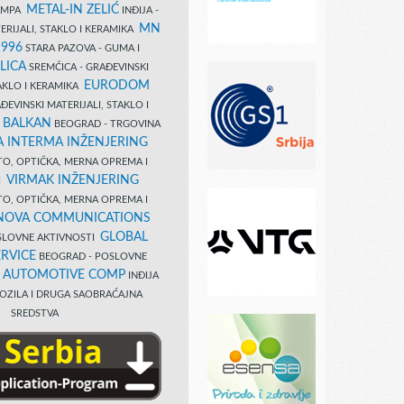
METAL-IN ZELIĆ
TAMPA
INĐIJA -
MN
ERIJALI, STAKLO I KERAMIKA
1996
STARA PAZOVA - GUMA I
LICA
SREMČICA - GRAĐEVINSKI
EURODOM
TAKLO I KERAMIKA
EVINSKI MATERIJALI, STAKLO I
 BALKAN
BEOGRAD - TRGOVINA
 INTERMA INŽENJERING
TO, OPTIČKA, MERNA OPREMA I
VIRMAK INŽENJERING
I
TO, OPTIČKA, MERNA OPREMA I
NOVA COMMUNICATIONS
GLOBAL
SLOVNE AKTIVNOSTI
RVICE
BEOGRAD - POSLOVNE
B AUTOMOTIVE COMP
INĐIJA
OZILA I DRUGA SAOBRAĆAJNA
SREDSTVA