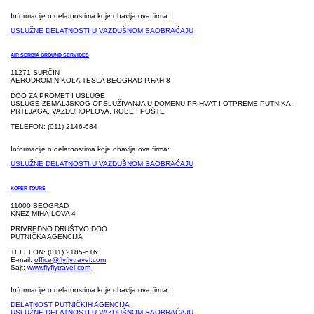
Informacije o delatnostima koje obavlja ova firma:
USLUŽNE DELATNOSTI U VAZDUŠNOM SAOBRAĆAJU
AIR SERBIA GROUND SERVICES
11271 SURČIN
AERODROM NIKOLA TESLA BEOGRAD P.FAH 8
DOO ZA PROMET I USLUGE
USLUGE ZEMALJSKOG OPSLUŽIVANJA U DOMENU PRIHVAT I OTPREME PUTNIKA,
PRTLJAGA, VAZDUHOPLOVA, ROBE I POŠTE
TELEFON: (011) 2146-684
Informacije o delatnostima koje obavlja ova firma:
USLUŽNE DELATNOSTI U VAZDUŠNOM SAOBRAĆAJU
KOFER TOURS
11000 BEOGRAD
KNEZ MIHAILOVA 4
PRIVREDNO DRUŠTVO DOO
PUTNIČKA AGENCIJA
TELEFON: (011) 2185-616
E-mail:
office@flyflytravel.com
Sajt:
www.flyflytravel.com
Informacije o delatnostima koje obavlja ova firma:
DELATNOST PUTNIČKIH AGENCIJA
USLUŽNE DELATNOSTI U VAZDUŠNOM SAOBRAĆAJU