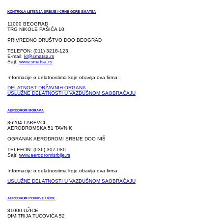
KONTROLA LETENJA SRBIJE I CRNE GORE-SMATSA
11000 BEOGRAD
TRG NIKOLE PAŠIĆA 10
PRIVREDNO DRUŠTVO DOO BEOGRAD
TELEFON: (011) 3218-123
E-mail:
kl@smatsa.rs
Sajt:
www.smatsa.rs
Informacije o delatnostima koje obavlja ova firma:
DELATNOST DRŽAVNIH ORGANA
USLUŽNE DELATNOSTI U VAZDUŠNOM SAOBRAĆAJU
AERODROM MORAVA
36204 LAĐEVCI
AERODROMSKA 51 TAVNIK
OGRANAK AERODROMI SRBIJE DOO NIŠ
TELEFON: (036) 307-080
Sajt:
www.aerodromisrbije.rs
Informacije o delatnostima koje obavlja ova firma:
USLUŽNE DELATNOSTI U VAZDUŠNOM SAOBRAĆAJU
AERODROM PONIKVE UŽICE
31000 UŽICE
DIMITRIJA TUCOVIĆA 52