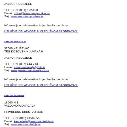
JAVNO PREDUZEĆE
TELEFON: (031) 592-420
E-mail:
office@aerodromponikve.rs
Sajt:
www.aerodromponikve.rs
Informacije o delatnostima koje obavlja ova firma:
USLUŽNE DELATNOSTI U VAZDUŠNOM SAOBRAĆAJU
AERODROM ROSULJE
37000 KRUŠEVAC
TRG KOSOVSKIH JUNAKA 6
JAVNO PREDUZEĆE
TELEFON: (037) 444-713
E-mail:
aerodromrosulje@mts.rs
Sajt:
www.jp-aerodromrosulje.co.rs
Informacije o delatnostima koje obavlja ova firma:
USLUŽNE DELATNOSTI U VAZDUŠNOM SAOBRAĆAJU
AERODROMI SRBIJE
18000 NIŠ
VAZDUHOPLOVACA 24
PRIVREDNO DRUŠTVO DOO
TELEFON: (018) 4150-555
E-mail:
kancelarija@aerodromisrbije.rs
Sajt:
www.aerodromisrbije.rs