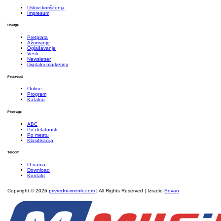
Uslovi korišćenja
Impresum
Usluge
Pretplata
Ažuriranje
Oglašavanje
Vesti
Newsletter
Digitalni marketing
Proizvodi
Online
Program
Katalog
Pretrage
ABC
Po delatnosti
Po mestu
Klasifikacija
Telcom
O nama
Download
Kontakt
Copyright © 2026
privredni-imenik.com
| All Rights Reserved | Izradio
Sovan