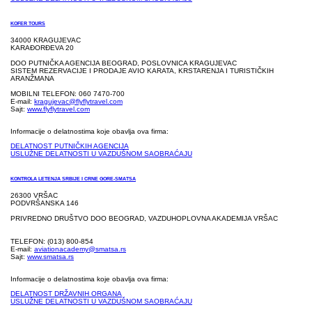
KOFER TOURS
34000 KRAGUJEVAC
KARAĐORĐEVA 20
DOO PUTNIČKA AGENCIJA BEOGRAD, POSLOVNICA KRAGUJEVAC
SISTEM REZERVACIJE I PRODAJE AVIO KARATA, KRSTARENJA I TURISTIČKIH
ARANŽMANA
MOBILNI TELEFON: 060 7470-700
E-mail:
kragujevac@flyflytravel.com
Sajt:
www.flyflytravel.com
Informacije o delatnostima koje obavlja ova firma:
DELATNOST PUTNIČKIH AGENCIJA
USLUŽNE DELATNOSTI U VAZDUŠNOM SAOBRAĆAJU
KONTROLA LETENJA SRBIJE I CRNE GORE-SMATSA
26300 VRŠAC
PODVRŠANSKA 146
PRIVREDNO DRUŠTVO DOO BEOGRAD, VAZDUHOPLOVNA AKADEMIJA VRŠAC
TELEFON: (013) 800-854
E-mail:
aviationacademy@smatsa.rs
Sajt:
www.smatsa.rs
Informacije o delatnostima koje obavlja ova firma:
DELATNOST DRŽAVNIH ORGANA
USLUŽNE DELATNOSTI U VAZDUŠNOM SAOBRAĆAJU