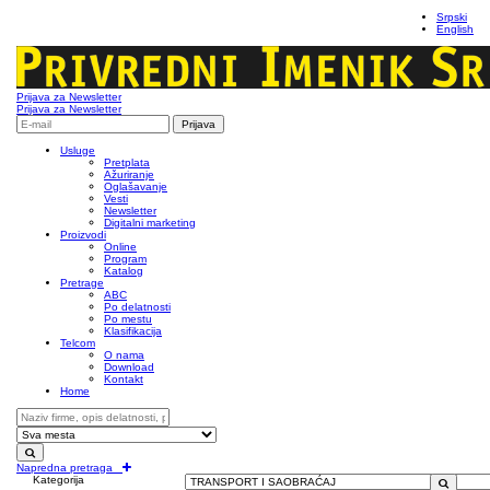
Srpski
English
Prijava za Newsletter
Prijava za Newsletter
Usluge
Pretplata
Ažuriranje
Oglašavanje
Vesti
Newsletter
Digitalni marketing
Proizvodi
Online
Program
Katalog
Pretrage
ABC
Po delatnosti
Po mestu
Klasifikacija
Telcom
O nama
Download
Kontakt
Home
Napredna pretraga
Kategorija