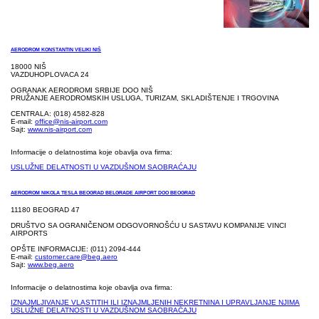
AERODROM KONSTANTIN VELIKI NIŠ
18000 NIŠ
VAZDUHOPLOVACA 24
OGRANAK AERODROMI SRBIJE DOO NIŠ
PRUŽANJE AERODROMSKIH USLUGA, TURIZAM, SKLADIŠTENJE I TRGOVINA
CENTRALA: (018) 4582-828
E-mail:
office@nis-airport.com
Sajt:
www.nis-airport.com
Informacije o delatnostima koje obavlja ova firma:
USLUŽNE DELATNOSTI U VAZDUŠNOM SAOBRAĆAJU
AERODROM NIKOLA TESLA BEOGRAD BELGRADE AIRPORT DOO BEOGRAD
11180 BEOGRAD 47
DRUŠTVO SA OGRANIČENOM ODGOVORNOŠĆU U SASTAVU KOMPANIJE VINCI
AIRPORTS
OPŠTE INFORMACIJE: (011) 2094-444
E-mail:
customer.care@beg.aero
Sajt:
www.beg.aero
Informacije o delatnostima koje obavlja ova firma:
IZNAJMLJIVANJE VLASTITIH ILI IZNAJMLJENIH NEKRETNINA I UPRAVLJANJE NJIMA
USLUŽNE DELATNOSTI U VAZDUŠNOM SAOBRAĆAJU