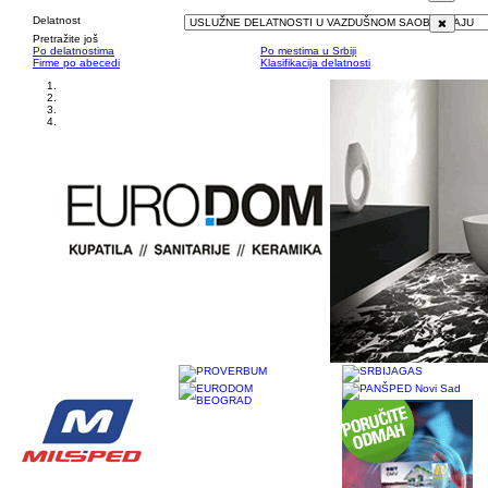
Delatnost
Pretražite još
Po delatnostima
Po mestima u Srbiji
Firme po abecedi
Klasifikacija delatnosti
1
2
3
4