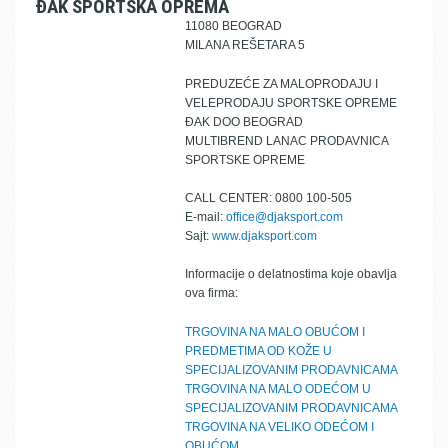
ĐAK SPORTSKA OPREMA
11080 BEOGRAD
MILANA REŠETARA 5
PREDUZEĆE ZA MALOPRODAJU I
VELEPRODAJU SPORTSKE OPREME
ĐAK DOO BEOGRAD
MULTIBREND LANAC PRODAVNICA
SPORTSKE OPREME
CALL CENTER: 0800 100-505
E-mail:
office@djaksport.com
Sajt:
www.djaksport.com
Informacije o delatnostima koje obavlja
ova firma:
TRGOVINA NA MALO OBUĆOM I
PREDMETIMA OD KOŽE U
SPECIJALIZOVANIM PRODAVNICAMA
TRGOVINA NA MALO ODEĆOM U
SPECIJALIZOVANIM PRODAVNICAMA
TRGOVINA NA VELIKO ODEĆOM I
OBUĆOM