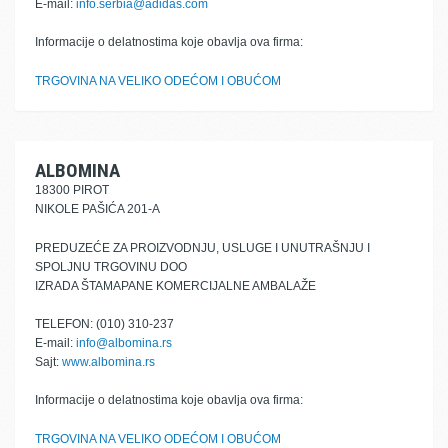
E-mail:
info.serbia@adidas.com
Informacije o delatnostima koje obavlja ova firma:
TRGOVINA NA VELIKO ODEĆOM I OBUĆOM
ALBOMINA
18300 PIROT
NIKOLE PAŠIĆA 201-A
PREDUZEĆE ZA PROIZVODNJU, USLUGE I UNUTRAŠNJU I
SPOLJNU TRGOVINU DOO
IZRADA ŠTAMAPANE KOMERCIJALNE AMBALAŽE
TELEFON: (010) 310-237
E-mail:
info@albomina.rs
Sajt:
www.albomina.rs
Informacije o delatnostima koje obavlja ova firma:
TRGOVINA NA VELIKO ODEĆOM I OBUĆOM