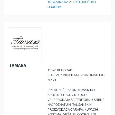
TRGOVINA NA VELIKO ODEĆOM I
OBUĆOM
TAMARA
11070 BEOGRAD
BULEVAR MIHAJLA PUPINA 10-D/II JUG
NP-21
PREDUZEĆE ZA UNUTRAŠNJU I
SPOLJNU TRGOVINU DOO
VELEPRODAJA ZA TERITORIJU SRBIJE
NAJPOZNATIJIH ITALIJANSKIH
PROIZVOĐAČA ČARAPA, KUPAĆIH
KOSTIMA I VEŠA: FILODORO, SISI,