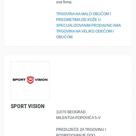
ova firma:
TRGOVINA NA MALO OBUĆOM I
PREDMETIMA OD KOŽE U
SPECIJALIZOVANIM PRODAVNICAMA
TRGOVINA NA VELIKO ODEĆOM I
OBUĆOM
SPORT VISION
11070 BEOGRAD
MILENTIJA POPOVIĆA 5-V
PREDUZEĆE ZA TRGOVINU I
POSREDOVANJE DOO