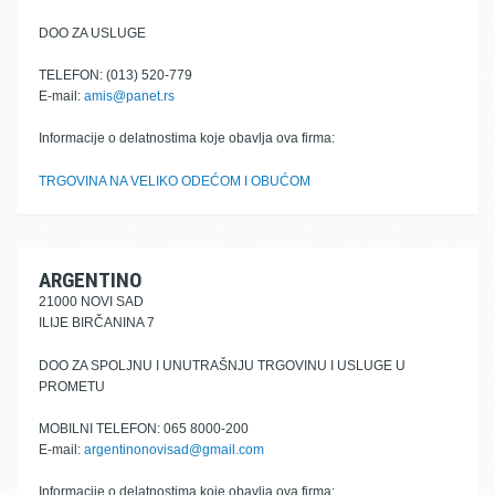
DOO ZA USLUGE
TELEFON: (013) 520-779
E-mail:
amis@panet.rs
Informacije o delatnostima koje obavlja ova firma:
TRGOVINA NA VELIKO ODEĆOM I OBUĆOM
ARGENTINO
21000 NOVI SAD
ILIJE BIRČANINA 7
DOO ZA SPOLJNU I UNUTRAŠNJU TRGOVINU I USLUGE U
PROMETU
MOBILNI TELEFON: 065 8000-200
E-mail:
argentinonovisad@gmail.com
Informacije o delatnostima koje obavlja ova firma: