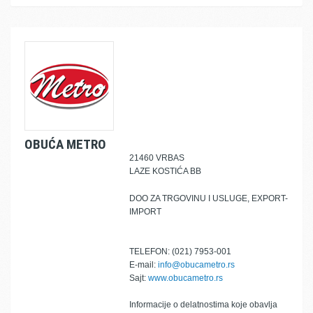
OBUĆA METRO
21460 VRBAS
LAZE KOSTIĆA BB
DOO ZA TRGOVINU I USLUGE, EXPORT-
IMPORT
TELEFON: (021) 7953-001
E-mail:
info@obucametro.rs
Sajt:
www.obucametro.rs
Informacije o delatnostima koje obavlja