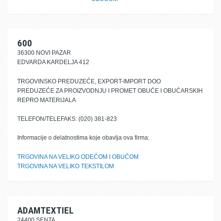
600
36300 NOVI PAZAR
EDVARDA KARDELJA 412
TRGOVINSKO PREDUZEĆE, EXPORT-IMPORT DOO
PREDUZEĆE ZA PROIZVODNJU I PROMET OBUĆE I OBUĆARSKIH
REPRO MATERIJALA
TELEFON/TELEFAKS: (020) 381-823
Informacije o delatnostima koje obavlja ova firma:
TRGOVINA NA VELIKO ODEĆOM I OBUĆOM
TRGOVINA NA VELIKO TEKSTILOM
ADAMTEXTIEL
24400 SENTA