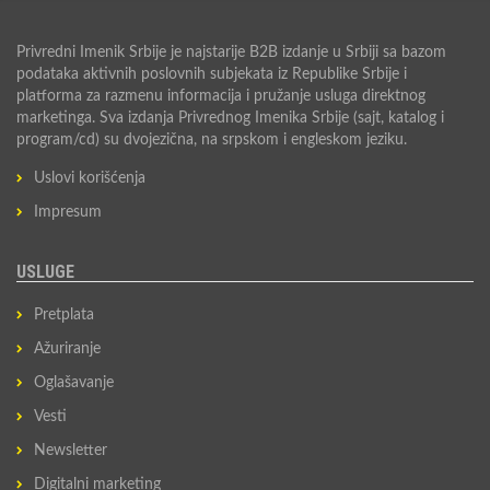
Privredni Imenik Srbije je najstarije B2B izdanje u Srbiji sa bazom
podataka aktivnih poslovnih subjekata iz Republike Srbije i
platforma za razmenu informacija i pružanje usluga direktnog
marketinga. Sva izdanja Privrednog Imenika Srbije (sajt, katalog i
program/cd) su dvojezična, na srpskom i engleskom jeziku.
Uslovi korišćenja
Impresum
USLUGE
Pretplata
Ažuriranje
Oglašavanje
Vesti
Newsletter
Digitalni marketing