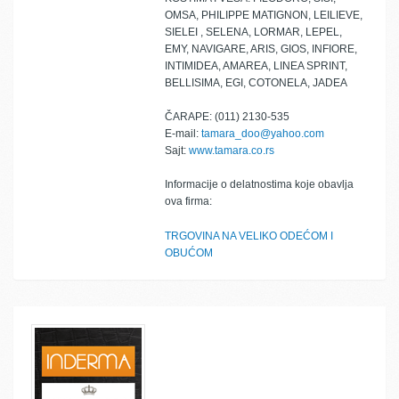
OMSA, PHILIPPE MATIGNON, LEILIEVE,
SIELEI , SELENA, LORMAR, LEPEL,
EMY, NAVIGARE, ARIS, GIOS, INFIORE,
INTIMIDEA, AMAREA, LINEA SPRINT,
BELLISIMA, EGI, COTONELA, JADEA
ČARAPE: (011) 2130-535
E-mail:
tamara_doo@yahoo.com
Sajt:
www.tamara.co.rs
Informacije o delatnostima koje obavlja
ova firma:
TRGOVINA NA VELIKO ODEĆOM I
OBUĆOM