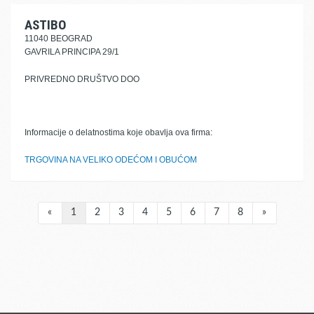
ASTIBO
11040 BEOGRAD
GAVRILA PRINCIPA 29/1
PRIVREDNO DRUŠTVO DOO
Informacije o delatnostima koje obavlja ova firma:
TRGOVINA NA VELIKO ODEĆOM I OBUĆOM
«
1
2
3
4
5
6
7
8
»