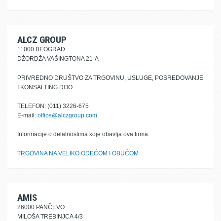
ALCZ GROUP
11000 BEOGRAD
DŽORDŽA VAŠINGTONA 21-A
PRIVREDNO DRUŠTVO ZA TRGOVINU, USLUGE, POSREDOVANJE
I KONSALTING DOO
TELEFON: (011) 3226-675
E-mail:
office@alczgroup.com
Informacije o delatnostima koje obavlja ova firma:
TRGOVINA NA VELIKO ODEĆOM I OBUĆOM
AMIS
26000 PANČEVO
MILOŠA TREBINJCA 4/3