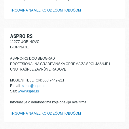
TRGOVINA NA VELIKO ODEĆOM I OBUĆOM
ASPRO RS
11277 UGRINOVCI
GIDRINA 31
ASPRO-RS DOO BEOGRAD
PROFESIONALNA GRAĐEVINSKA OPREMA ZA SPOLJAŠNJE I
UNUTRAŠNJE ZAVRŠNE RADOVE
MOBILNI TELEFON: 063 7442-211
E-mail:
sales@aspro.rs
Sajt:
www.aspro.rs
Informacije o delatnostima koje obavlja ova firma:
TRGOVINA NA VELIKO ODEĆOM I OBUĆOM