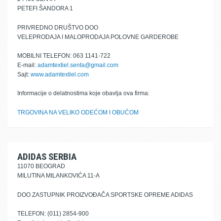
PETEFI ŠANDORA 1
PRIVREDNO DRUŠTVO DOO
VELEPRODAJA I MALOPRODAJA POLOVNE GARDEROBE
MOBILNI TELEFON: 063 1141-722
E-mail:
adamtextiel.senta@gmail.com
Sajt:
www.adamtextiel.com
Informacije o delatnostima koje obavlja ova firma:
TRGOVINA NA VELIKO ODEĆOM I OBUĆOM
ADIDAS SERBIA
11070 BEOGRAD
MILUTINA MILANKOVIĆA 11-A
DOO ZASTUPNIK PROIZVOĐAČA SPORTSKE OPREME ADIDAS
TELEFON: (011) 2854-900