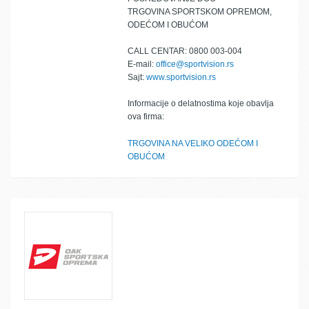
TRGOVINA SPORTSKOM OPREMOM,
ODEĆOM I OBUĆOM
CALL CENTAR: 0800 003-004
E-mail:
office@sportvision.rs
Sajt:
www.sportvision.rs
Informacije o delatnostima koje obavlja
ova firma:
TRGOVINA NA VELIKO ODEĆOM I
OBUĆOM