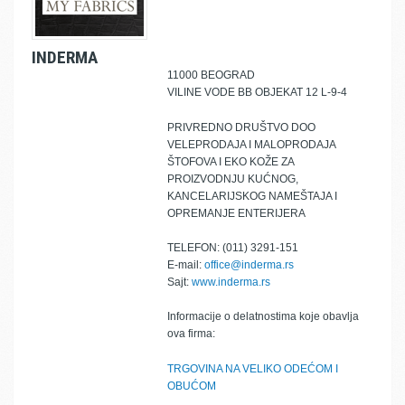
INDERMA
11000 BEOGRAD
VILINE VODE BB OBJEKAT 12 L-9-4
PRIVREDNO DRUŠTVO DOO
VELEPRODAJA I MALOPRODAJA
ŠTOFOVA I EKO KOŽE ZA
PROIZVODNJU KUĆNOG,
KANCELARIJSKOG NAMEŠTAJA I
OPREMANJE ENTERIJERA
TELEFON: (011) 3291-151
E-mail:
office@inderma.rs
Sajt:
www.inderma.rs
Informacije o delatnostima koje obavlja
ova firma:
TRGOVINA NA VELIKO ODEĆOM I
OBUĆOM