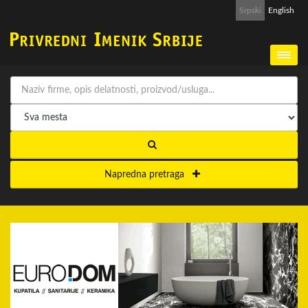
Srpski
English
Napredna pretraga