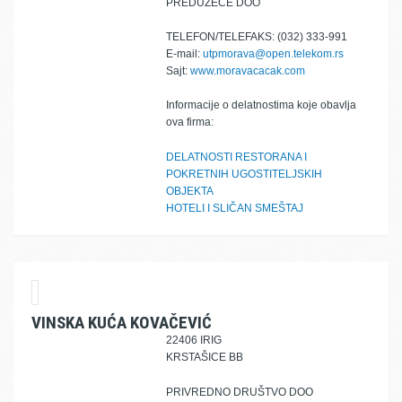
PREDUZEĆE DOO
TELEFON/TELEFAKS: (032) 333-991
E-mail:
utpmorava@open.telekom.rs
Sajt:
www.moravacacak.com
Informacije o delatnostima koje obavlja
ova firma:
DELATNOSTI RESTORANA I
POKRETNIH UGOSTITELJSKIH
OBJEKTA
HOTELI I SLIČAN SMEŠTAJ
VINSKA KUĆA KOVAČEVIĆ
22406 IRIG
KRSTAŠICE BB
PRIVREDNO DRUŠTVO DOO