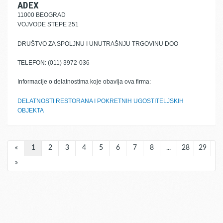
ADEX
11000 BEOGRAD
VOJVODE STEPE 251
DRUŠTVO ZA SPOLJNU I UNUTRAŠNJU TRGOVINU DOO
TELEFON: (011) 3972-036
Informacije o delatnostima koje obavlja ova firma:
DELATNOSTI RESTORANA I POKRETNIH UGOSTITELJSKIH
OBJEKTA
«
1
2
3
4
5
6
7
8
...
28
29
»