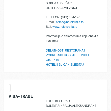
SRBIJA AD VRŠAC
HOTEL SA 3 ZVEZDICE
TELEFON: (013) 834-170
E-mail:
office@hotelsrbija.rs
Sajt:
www.hotelsrbija.rs
Informacije o delatnostima koje obavlja
ova firma:
DELATNOSTI RESTORANA I
POKRETNIH UGOSTITELJSKIH
OBJEKTA
HOTELI I SLIČAN SMEŠTAJ
AIDA-TRADE
11000 BEOGRAD
BULEVAR KRALJA ALEKSANDRA 43