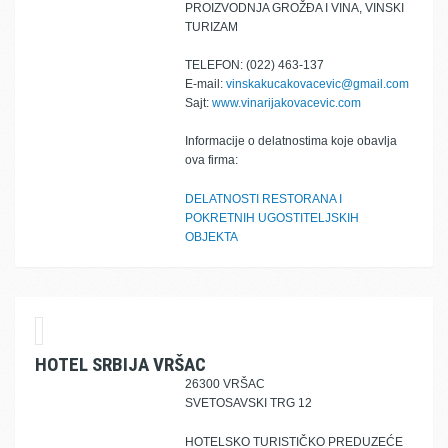
PROIZVODNJA GROŽĐA I VINA, VINSKI
TURIZAM
TELEFON: (022) 463-137
E-mail:
vinskakucakovacevic@gmail.com
Sajt:
www.vinarijakovacevic.com
Informacije o delatnostima koje obavlja
ova firma:
DELATNOSTI RESTORANA I
POKRETNIH UGOSTITELJSKIH
OBJEKTA
HOTEL SRBIJA VRŠAC
26300 VRŠAC
SVETOSAVSKI TRG 12
HOTELSKO TURISTIČKO PREDUZEĆE