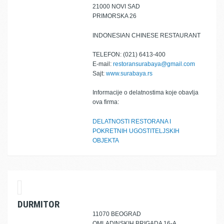
21000 NOVI SAD
PRIMORSKA 26
INDONESIAN CHINESE RESTAURANT
TELEFON: (021) 6413-400
E-mail:
restoransurabaya@gmail.com
Sajt:
www.surabaya.rs
Informacije o delatnostima koje obavlja
ova firma:
DELATNOSTI RESTORANA I
POKRETNIH UGOSTITELJSKIH
OBJEKTA
DURMITOR
11070 BEOGRAD
OMLADINSKIH BRIGADA 16-A