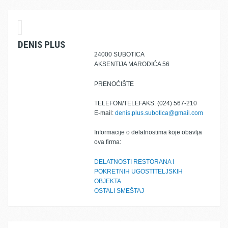
DENIS PLUS
24000 SUBOTICA
AKSENTIJA MARODIĆA 56
PRENOĆIŠTE
TELEFON/TELEFAKS: (024) 567-210
E-mail:
denis.plus.subotica@gmail.com
Informacije o delatnostima koje obavlja
ova firma:
DELATNOSTI RESTORANA I
POKRETNIH UGOSTITELJSKIH
OBJEKTA
OSTALI SMEŠTAJ