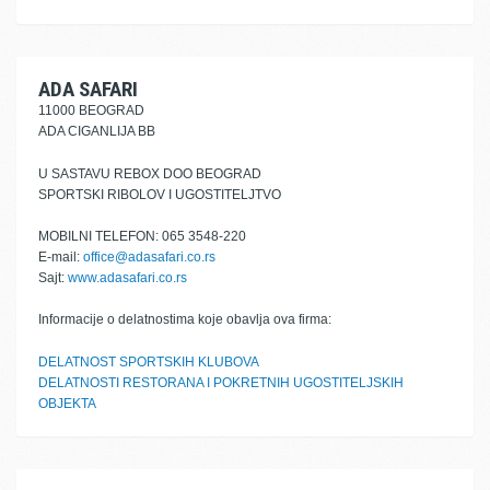
ADA SAFARI
11000 BEOGRAD
ADA CIGANLIJA BB
U SASTAVU REBOX DOO BEOGRAD
SPORTSKI RIBOLOV I UGOSTITELJTVO
MOBILNI TELEFON: 065 3548-220
E-mail:
office@adasafari.co.rs
Sajt:
www.adasafari.co.rs
Informacije o delatnostima koje obavlja ova firma:
DELATNOST SPORTSKIH KLUBOVA
DELATNOSTI RESTORANA I POKRETNIH UGOSTITELJSKIH
OBJEKTA