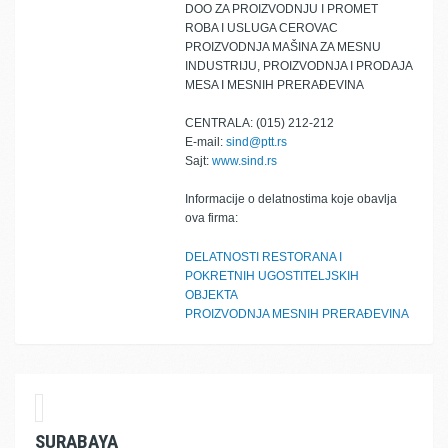
DOO ZA PROIZVODNJU I PROMET
ROBA I USLUGA CEROVAC
PROIZVODNJA MAŠINA ZA MESNU
INDUSTRIJU, PROIZVODNJA I PRODAJA
MESA I MESNIH PRERAĐEVINA
CENTRALA: (015) 212-212
E-mail:
sind@ptt.rs
Sajt:
www.sind.rs
Informacije o delatnostima koje obavlja
ova firma:
DELATNOSTI RESTORANA I
POKRETNIH UGOSTITELJSKIH
OBJEKTA
PROIZVODNJA MESNIH PRERAĐEVINA
SURABAYA