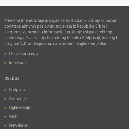
Privredni Imenik Srbije je najstarije B2B izdanje u Srbiji sa bazom
podataka aktivnih poslovnih subjekata iz Republike Srbije i
platforma za razmenu informacija i pružanje usluga direktnog
marketinga. Sva izdanja Privrednog Imenika Srbije (sajt, katalog i
program/cd) su dvojezična, na srpskom i engleskom jeziku.
Uslovi korišćenja
Impresum
USLUGE
Pretplata
Ažuriranje
Oglašavanje
Vesti
Newsletter