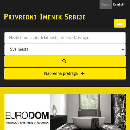
Srpski
English
Napredna pretraga