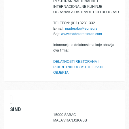
RESTORAN NACIONALNE I
INTERNACIONALNE KUHINJE
OGRANAK AIDA-TRADE DOO BEOGRAD
TELEFON: (011) 3231-332
E-mail:
maderabg@eunet.rs
Sajt:
www.maderarestoran.com
Informacije o delatnostima koje obavlja
ova firma:
DELATNOSTI RESTORANA I
POKRETNIH UGOSTITELJSKIH
OBJEKTA
SIND
15000 ŠABAC
MALA VRANJSKA BB