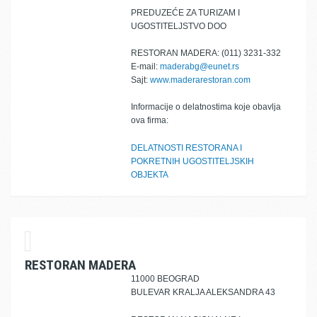
PREDUZEĆE ZA TURIZAM I
UGOSTITELJSTVO DOO
RESTORAN MADERA: (011) 3231-332
E-mail:
maderabg@eunet.rs
Sajt:
www.maderarestoran.com
Informacije o delatnostima koje obavlja
ova firma:
DELATNOSTI RESTORANA I
POKRETNIH UGOSTITELJSKIH
OBJEKTA
RESTORAN MADERA
11000 BEOGRAD
BULEVAR KRALJA ALEKSANDRA 43