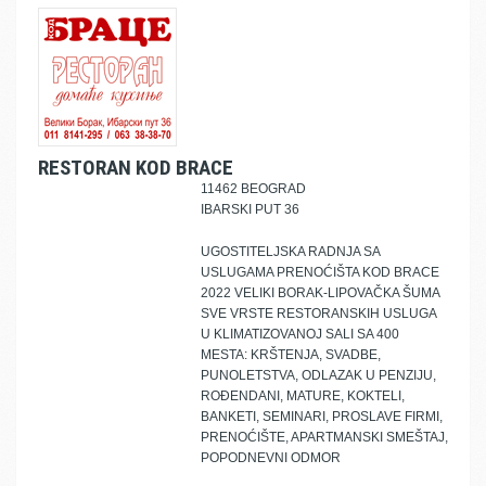
RESTORAN KOD BRACE
11462 BEOGRAD
IBARSKI PUT 36
UGOSTITELJSKA RADNJA SA
USLUGAMA PRENOĆIŠTA KOD BRACE
2022 VELIKI BORAK-LIPOVAČKA ŠUMA
SVE VRSTE RESTORANSKIH USLUGA
U KLIMATIZOVANOJ SALI SA 400
MESTA: KRŠTENJA, SVADBE,
PUNOLETSTVA, ODLAZAK U PENZIJU,
ROĐENDANI, MATURE, KOKTELI,
BANKETI, SEMINARI, PROSLAVE FIRMI,
PRENOĆIŠTE, APARTMANSKI SMEŠTAJ,
POPODNEVNI ODMOR