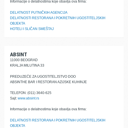
Informacije o delatnostima koje obavlja ova firma:
DELATNOST PUTNIČKIH AGENCIJA
DELATNOSTI RESTORANA I POKRETNIH UGOSTITELJSKIH
OBJEKTA
HOTELI I SLIČAN SMEŠTAJ
ABSINT
11000 BEOGRAD
KRALJA MILUTINA 33
PREDUZEĆE ZA UGOSTITELJSTVO DOO
ABSINTHE BAR I RESTORAN AZIJSKE KUHINJE
TELEFON: (011) 3640-625
Sajt:
www.absint.rs
Informacije o delatnostima koje obavlja ova firma:
DELATNOSTI RESTORANA I POKRETNIH UGOSTITELJSKIH
OBJEKTA