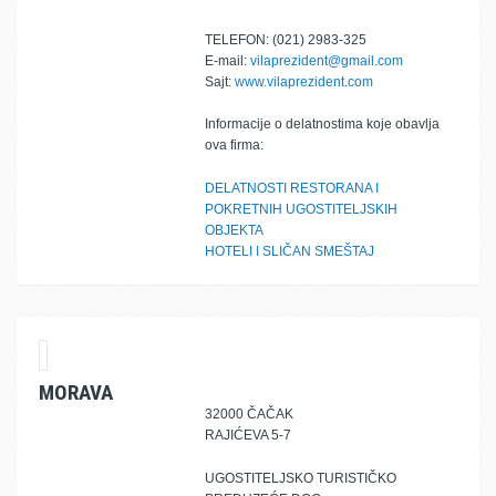
TELEFON: (021) 2983-325
E-mail:
vilaprezident@gmail.com
Sajt:
www.vilaprezident.com
Informacije o delatnostima koje obavlja
ova firma:
DELATNOSTI RESTORANA I
POKRETNIH UGOSTITELJSKIH
OBJEKTA
HOTELI I SLIČAN SMEŠTAJ
MORAVA
32000 ČAČAK
RAJIĆEVA 5-7
UGOSTITELJSKO TURISTIČKO