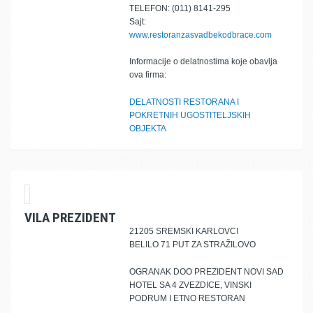
TELEFON: (011) 8141-295
Sajt:
www.restoranzasvadbekodbrace.com
Informacije o delatnostima koje obavlja
ova firma:
DELATNOSTI RESTORANA I
POKRETNIH UGOSTITELJSKIH
OBJEKTA
VILA PREZIDENT
21205 SREMSKI KARLOVCI
BELILO 71 PUT ZA STRAŽILOVO
OGRANAK DOO PREZIDENT NOVI SAD
HOTEL SA 4 ZVEZDICE, VINSKI
PODRUM I ETNO RESTORAN