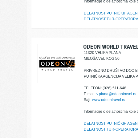
Informacije o delatnostima koje 
DELATNOST PUTNIČKIH AGEN
DELATNOST TUR-OPERATOR
ODEON WORLD TRAVE
11320 VELIKA PLANA
MILOŠA VELIKOG 50
PRIVREDNO DRUŠTVO DOO 
PUTNIČKA AGENCIJA VELIKA 
TELEFON: (026) 511-648
E-mail:
v.plana@odeontravel.rs
Sajt:
www.odeontravel.rs
Informacije o delatnostima koje 
DELATNOST PUTNIČKIH AGEN
DELATNOST TUR-OPERATOR