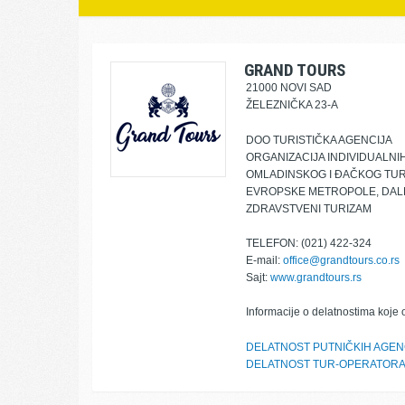
GRAND TOURS
21000 NOVI SAD
ŽELEZNIČKA 23-A
DOO TURISTIČKA AGENCIJA
ORGANIZACIJA INDIVIDUALNI
OMLADINSKOG I ĐAČKOG TURI
EVROPSKE METROPOLE, DALEK
ZDRAVSTVENI TURIZAM
TELEFON: (021) 422-324
E-mail:
office@grandtours.co.rs
Sajt:
www.grandtours.rs
Informacije o delatnostima koje 
DELATNOST PUTNIČKIH AGEN
DELATNOST TUR-OPERATOR