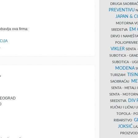
DRUGA SAOBRAĆ
PREVENTIVU
N
JAPAN & 
MOTORNA VO
obavlja ova firma:
EM
SREDSTVA
DRVO I NAMEŠT
CIJA
POLJOPRIVRE
A
VIKLER
SENTA 
SUBOTICA - GR
SUBOTICA - UG
MODENA
S
L
TISI
TURIZAM
ME
SAOBRAĆAJ
SENTA - METALI
SENTA - MOTORN
BEOGRAD
DIV 
SREDSTVA
D
KUĆNU I LIČNU
TOPOLA - PO
G
RIBARSTVO
JOKSIĆ
LAZ
PROIZVO