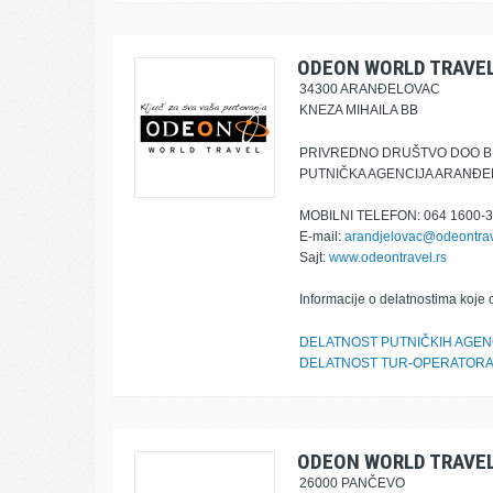
ODEON WORLD TRAVE
34300 ARANĐELOVAC
KNEZA MIHAILA BB
PRIVREDNO DRUŠTVO DOO 
PUTNIČKA AGENCIJA ARANĐ
MOBILNI TELEFON: 064 1600-
E-mail:
arandjelovac@odeontrav
Sajt:
www.odeontravel.rs
Informacije o delatnostima koje 
DELATNOST PUTNIČKIH AGEN
DELATNOST TUR-OPERATOR
ODEON WORLD TRAVE
26000 PANČEVO