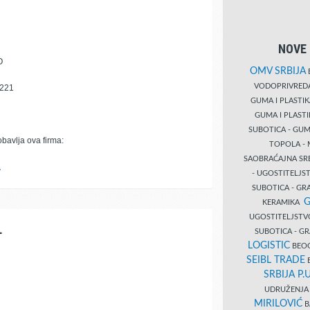
NOVE 
O
OMV SRBIJA
B
VODOPRIVRE
-221
GUMA I PLASTI
GUMA I PLAST
SUBOTICA - GUM
obavlja ova firma:
TOPOLA - 
SAOBRAĆAJNA S
A
- UGOSTITELJS
SUBOTICA - GRA
G
KERAMIKA
UGOSTITELJSTV
L
SUBOTICA - 
LOGISTIC
BEOG
SEIBL TRADE
B
SRBIJA P.U
UDRUŽENJA 
MIRILOVIĆ
B