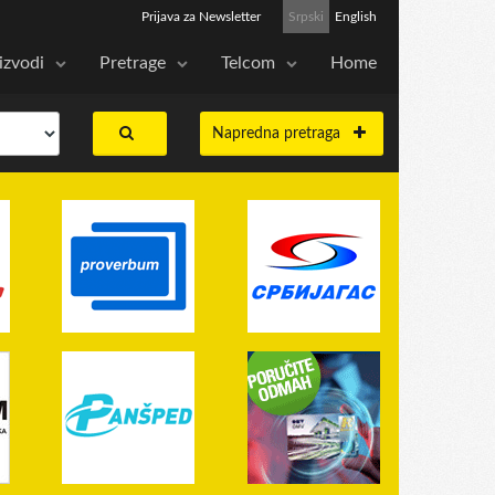
Prijava za Newsletter
Srpski
English
izvodi
Pretrage
Telcom
Home
Napredna pretraga