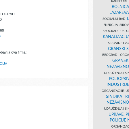
TRANSPORT 
BOLNICA
LAZAREVA
BEOGRAD
SOCIJALNI RAD
O
ENERGIJA, SIRO
760
BEOGRAD - USL
s
KANALIZACIJA
SIROVINE I 
GRANSKI S
obavlja ova firma:
BEOGRAD - ORGAN
GRANSKI
CIJA
NEZAVISNO
A
UDRUŽENJA I SI
POLJOPRI
INDUSTRIJ
ORGANIZACIJE, U
SINDIKAT R
NEZAVISNO
UDRUŽENJA I SI
UPRAVE, 
POLICIJE
ORGANIZACI