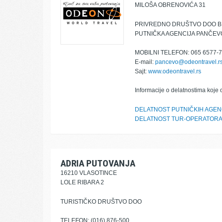
MILOŠA OBRENOVIĆA 31
PRIVREDNO DRUŠTVO DOO 
PUTNIČKA AGENCIJA PANČEV
MOBILNI TELEFON: 065 6577-
E-mail:
pancevo@odeontravel.r
Sajt:
www.odeontravel.rs
Informacije o delatnostima koje 
DELATNOST PUTNIČKIH AGEN
DELATNOST TUR-OPERATOR
ADRIA PUTOVANJA
16210 VLASOTINCE
LOLE RIBARA 2
TURISTIČKO DRUŠTVO DOO
TELEFON: (016) 876-500