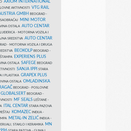
AXIOM INTERNATIONAL
VO
VTG RAIL
SLOVNE AKTIVNOSTI
 AUSTRIA GMBH
BEOGRAD -
MINI MOTOR
I SAOBRAĆAJ
AUTO CENTAR
OVINA OSTALA
LUĐERICA - MOTORNA VOZILA I
AUTO CENTAR
AJNA SREDSTVA
AD - MOTORNA VOZILA I DRUGA
BEOKOLP
REDSTVA
BEOGRAD -
EXPERIENS PLUS
I ŠTAMPA
SAFEGE
VINA OSTALA
BEOGRAD
SANJA IPPI
KTIVNOSTI
STARA
GRAPEX PLUS
A I PLASTIKA
OMLADINSKA
OVINA OSTALA
RAGAČ
BEOGRAD - POSLOVNE
GLOBALSERT
I
BEOGRAD -
MF SEALS
IVNOSTI
LEŠTANE -
ITAL CENTAR
LA
STARA PAZOVA
KOMAZEC
AMEŠTAJ
INĐIJA -
METAL-IN ZELIĆ
TAMPA
INĐIJA -
MN
ERIJALI, STAKLO I KERAMIKA
1996
STARA PAZOVA - GUMA I