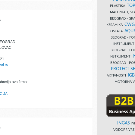
TOP
PLASTIKA
MATERIJALI, S
L
BEOGRAD - GRAĐ
CWG
KERAMIKA
AQUA
OSTALA
BEOGRAD - FO
BEOGRAD
INSTRUMENT
ELOVAC
BEOGRAD - FO
INSTRUMENTI
321
BEOGRAD - PO
el.rs
PROTECT SE
IG
AKTIVNOSTI
obavlja ova firma:
- MOTORNA V
CIJA
A
INGAS
INĐ
L
VODOPRIVR