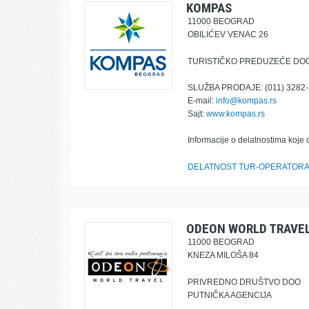
KOMPAS
11000 BEOGRAD
OBILIĆEV VENAC 26
TURISTIČKO PREDUZEĆE DO
SLUŽBA PRODAJE: (011) 3282
E-mail:
info@kompas.rs
Sajt:
www.kompas.rs
Informacije o delatnostima koje 
DELATNOST TUR-OPERATOR
ODEON WORLD TRAVE
11000 BEOGRAD
KNEZA MILOŠA 84
PRIVREDNO DRUŠTVO DOO
PUTNIČKA AGENCIJA