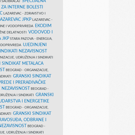
SPECIJALNA
I SAOBRAĆAJ
 ZA INTERNE BOLESTI
C
LAZAREVAC - ZDRAVSTVO I
LAZAREVAC JPKP
LAZAREVAC -
EKODIM
VINE I VODOPRIVREDA
VODOVOD I
UŽNE DELATNOSTI
 JKP
STARA PAZOVA - ENERGIJA,
UJEDINJENI
VODOPRIVREDA
INDIKATI NEZAVISNOST
IZACIJE, UDRUŽENJA I SINDIKATI
 SINDIKAT METALACA
ST
BEOGRAD - ORGANIZACIJE,
GRANSKI SINDIKAT
NDIKATI
VREDE I PRERAĐIVAČKE
E NEZAVISNOST
BEOGRAD -
GRANSKI
DRUŽENJA I SINDIKATI
UDARSTVA I ENERGETIKE
ST
BEOGRAD - ORGANIZACIJE,
GRANSKI SINDIKAT
NDIKATI
PRAVOSUĐA, ODBRANE I
 NEZAVISNOST
BEOGRAD -
JE, UDRUŽENJA I SINDIKATI