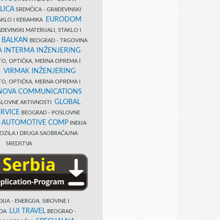
LICA
SREMČICA - GRAĐEVINSKI
EURODOM
TAKLO I KERAMIKA
EVINSKI MATERIJALI, STAKLO I
 BALKAN
BEOGRAD - TRGOVINA
 INTERMA INŽENJERING
TO, OPTIČKA, MERNA OPREMA I
VIRMAK INŽENJERING
I
TO, OPTIČKA, MERNA OPREMA I
NOVA COMMUNICATIONS
GLOBAL
SLOVNE AKTIVNOSTI
RVICE
BEOGRAD - POSLOVNE
B AUTOMOTIVE COMP
INĐIJA
OZILA I DRUGA SAOBRAĆAJNA
SREDSTVA
IJA - ENERGIJA, SIROVINE I
LUI TRAVEL
EDA
BEOGRAD -