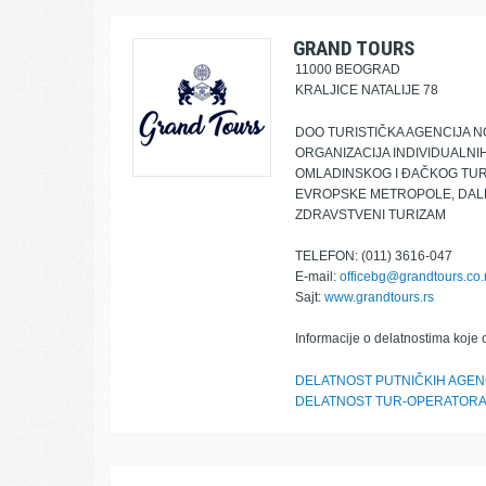
GRAND TOURS
11000 BEOGRAD
KRALJICE NATALIJE 78
DOO TURISTIČKA AGENCIJA N
ORGANIZACIJA INDIVIDUALNI
OMLADINSKOG I ĐAČKOG TURI
EVROPSKE METROPOLE, DALEK
ZDRAVSTVENI TURIZAM
TELEFON: (011) 3616-047
E-mail:
officebg@grandtours.co.
Sajt:
www.grandtours.rs
Informacije o delatnostima koje 
DELATNOST PUTNIČKIH AGEN
DELATNOST TUR-OPERATOR