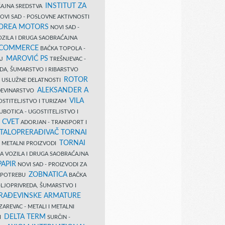
INSTITUT ZA
AJNA SREDSTVA
OVI SAD - POSLOVNE AKTIVNOSTI
COREA MOTORS
NOVI SAD -
ZILA I DRUGA SAOBRAĆAJNA
 COMMERCE
BAČKA TOPOLA -
MAROVIĆ PS
AJ
TREŠNJEVAC -
DA, ŠUMARSTVO I RIBARSTVO
ROTOR
- USLUŽNE DELATNOSTI
ALEKSANDER A
AĐEVINARSTVO
VILA
OSTITELJSTVO I TURIZAM
UBOTICA - UGOSTITELJSTVO I
N CVET
ADORJAN - TRANSPORT I
TALOPRERAĐIVAČ TORNAI
TORNAI
 I METALNI PROIZVODI
A VOZILA I DRUGA SAOBRAĆAJNA
PAPIR
NOVI SAD - PROIZVODI ZA
ZOBNATICA
 UPOTREBU
BAČKA
LJOPRIVREDA, ŠUMARSTVO I
RAĐEVINSKE ARMATURE
AREVAC - METALI I METALNI
DELTA TERM
DI
SURČIN -