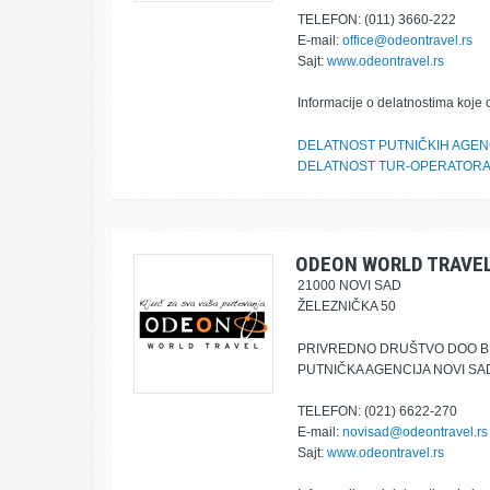
TELEFON: (011) 3660-222
E-mail:
office@odeontravel.rs
Sajt:
www.odeontravel.rs
Informacije o delatnostima koje 
DELATNOST PUTNIČKIH AGEN
DELATNOST TUR-OPERATOR
ODEON WORLD TRAVE
21000 NOVI SAD
ŽELEZNIČKA 50
PRIVREDNO DRUŠTVO DOO 
PUTNIČKA AGENCIJA NOVI SA
TELEFON: (021) 6622-270
E-mail:
novisad@odeontravel.rs
Sajt:
www.odeontravel.rs