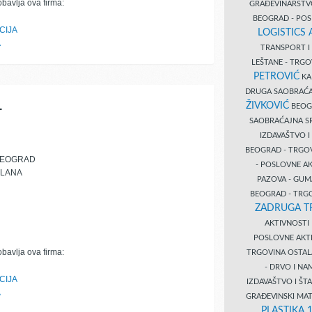
obavlja ova firma:
GRAĐEVINARST
BEOGRAD - PO
CIJA
LOGISTICS
A
TRANSPORT 
LEŠTANE - TRG
PETROVIĆ
KA
DRUGA SAOBRAĆ
L
ŽIVKOVIĆ
BEOGR
SAOBRAĆAJNA S
IZDAVAŠTVO 
BEOGRAD - TRGO
BEOGRAD
- POSLOVNE A
PLANA
PAZOVA - GUM
BEOGRAD - TRG
ZADRUGA T
AKTIVNOST
POSLOVNE AKT
obavlja ova firma:
TRGOVINA OSTA
- DRVO I N
CIJA
IZDAVAŠTVO I Š
A
GRAĐEVINSKI MAT
PLASTIKA 