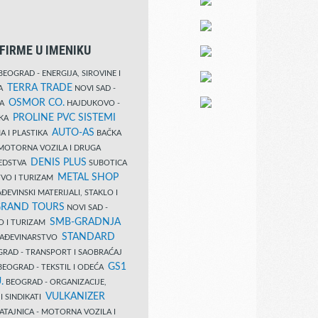
FIRME U IMENIKU
EOGRAD - ENERGIJA, SIROVINE I
TERRA TRADE
DA
NOVI SAD -
OSMOR CO.
KA
HAJDUKOVO -
PROLINE PVC SISTEMI
IKA
AUTO-AS
A I PLASTIKA
BAČKA
MOTORNA VOZILA I DRUGA
DENIS PLUS
REDSTVA
SUBOTICA
METAL SHOP
TVO I TURIZAM
ĐEVINSKI MATERIJALI, STAKLO I
RAND TOURS
NOVI SAD -
SMB-GRADNJA
O I TURIZAM
STANDARD
GRAĐEVINARSTVO
RAD - TRANSPORT I SAOBRAĆAJ
GS1
EOGRAD - TEKSTIL I ODEĆA
.
BEOGRAD - ORGANIZACIJE,
VULKANIZER
I SINDIKATI
ATAJNICA - MOTORNA VOZILA I