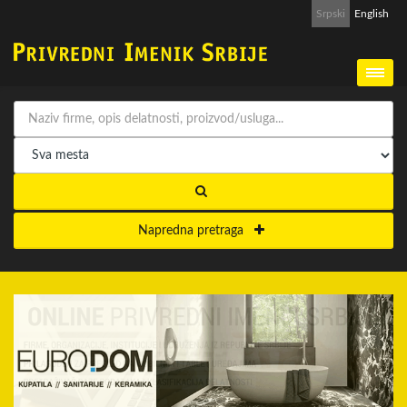
Srpski
English
Napredna pretraga