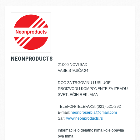
NEONPRODUCTS
21000 NOVI SAD
VASE STAJIĆA 24
DOO ZA TRGOVINU I USLUGE
PROIZVODI I KOMPONENTE ZA IZRADU
SVETLEĆIH REKLAMA
TELEFON/TELEFAKS: (021) 521-292
E-mail:
neonproserbia@gmail.com
Sajt:
www.neonproducts.rs
Informacije o delatnostima koje obavlja
ova firma: