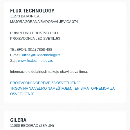
FLUX TECHNOLOGY
11273 BATAJNICA
MAJORA ZORANA RADOSAVLJEVIĆA 374
PRIVREDNO DRUŠTVO DOO
PROIZVODNJA LED SVETILJKI
TELEFON: (011) 7858-488
E-mail:
office@fluxtechnology.rs
Sajt:
www.fluxtechnology.rs
Informacije o delatnostima koje obavlja ova firma:
PROIZVODNJA OPREME ZA OSVETLJENJE
TRGOVINA NA VELIKO NAMEŠTAJEM, TEPISIMA I OPREMOM ZA
OSVETLJENJE
GILERA
11080 BEOGRAD (ZEMUN)