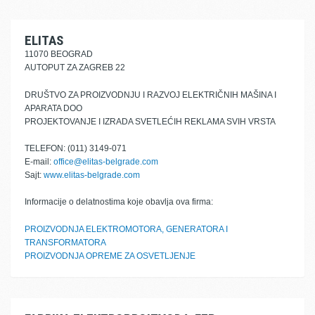
ELITAS
11070 BEOGRAD
AUTOPUT ZA ZAGREB 22
DRUŠTVO ZA PROIZVODNJU I RAZVOJ ELEKTRIČNIH MAŠINA I
APARATA DOO
PROJEKTOVANJE I IZRADA SVETLEĆIH REKLAMA SVIH VRSTA
TELEFON: (011) 3149-071
E-mail:
office@elitas-belgrade.com
Sajt:
www.elitas-belgrade.com
Informacije o delatnostima koje obavlja ova firma:
PROIZVODNJA ELEKTROMOTORA, GENERATORA I
TRANSFORMATORA
PROIZVODNJA OPREME ZA OSVETLJENJE