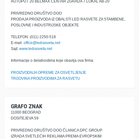
AUTOPUT 20 BELMAX CENTAR ZGRADA 7 LOKAL AB-20
PRIVREDNO DRUŠTVO DOO
PRODAJA PROIZVODA IZ OBALSTI LED RASVETE ZA STAMBENE,
POSLOVNE I INDUSTRIJSKE OBJEKTE
TELEFON: (011) 2250-518
E-mail:
office@ledrasveta.net
Sajt:
www.ledrasveta.net
Informacije o delatnostima koje obavlja ova firma:
PROIZVODNJA OPREME ZA OSVETLJENJE
TRGOVINA PROIZVODIMA ZA RASVETU
GRAFO ZNAK
11000 BEOGRAD
DOSITEJEVA 59
PRIVREDNO DRUŠTVO DOO ČLANICA DPC GROUP
IZRADA SVETLEĆIH REKLAMA PREMA EVROPSKIM