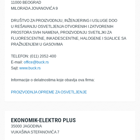
11000 BEOGRAD
MILORADA JOVANOVIĆA 9
DRUŠTVO ZA PROIZVODNJU, INŽENJERING I USLUGE DOO
U REŠAVANJU OSVETLJENJA OTVORENIH I ZATVORENIH
PROSTORA SVIH NAMENA, PROIZVODNJU SVETILJKI ZA
FLUORESCENTNE, INKADESCENTNE, HALOGENE I SIJALICE SA
PRAŽNJENJEM U GASOVIMA
TELEFON: (011) 2052-400
E-mail:
office@buck.rs
Sajt:
www.buck.rs
Informacije o delatnostima koje obavlja ova firma:
PROIZVODNJA OPREME ZA OSVETLJENJE
EKONOMIK-ELEKTRO PLUS
35000 JAGODINA
VUKAŠINA STEFANOVIĆA 7