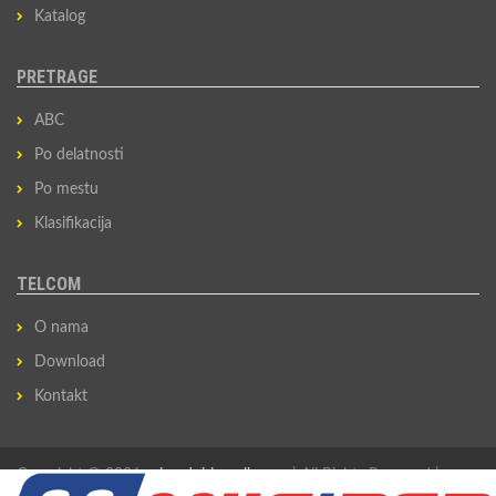
Katalog
PRETRAGE
ABC
Po delatnosti
Po mestu
Klasifikacija
TELCOM
O nama
Download
Kontakt
Copyright © 2026
privredni-imenik.com
| All Rights Reserved |