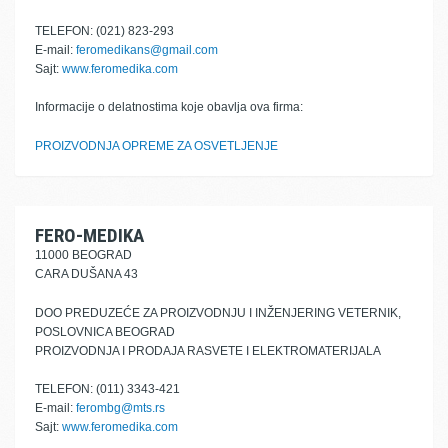
TELEFON: (021) 823-293
E-mail:
feromedikans@gmail.com
Sajt:
www.feromedika.com
Informacije o delatnostima koje obavlja ova firma:
PROIZVODNJA OPREME ZA OSVETLJENJE
FERO-MEDIKA
11000 BEOGRAD
CARA DUŠANA 43
DOO PREDUZEĆE ZA PROIZVODNJU I INŽENJERING VETERNIK,
POSLOVNICA BEOGRAD
PROIZVODNJA I PRODAJA RASVETE I ELEKTROMATERIJALA
TELEFON: (011) 3343-421
E-mail:
ferombg@mts.rs
Sajt:
www.feromedika.com