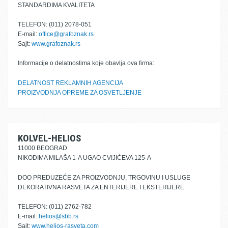
STANDARDIMA KVALITETA
TELEFON: (011) 2078-051
E-mail:
office@grafoznak.rs
Sajt:
www.grafoznak.rs
Informacije o delatnostima koje obavlja ova firma:
DELATNOST REKLAMNIH AGENCIJA
PROIZVODNJA OPREME ZA OSVETLJENJE
KOLVEL-HELIOS
11000 BEOGRAD
NIKODIMA MILAŠA 1-A UGAO CVIJIĆEVA 125-A
DOO PREDUZEĆE ZA PROIZVODNJU, TRGOVINU I USLUGE
DEKORATIVNA RASVETA ZA ENTERIJERE I EKSTERIJERE
TELEFON: (011) 2762-782
E-mail:
helios@sbb.rs
Sajt:
www.helios-rasveta.com