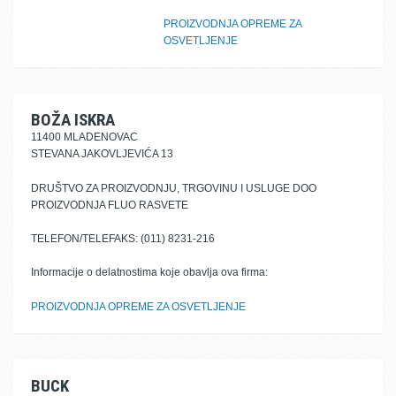
PROIZVODNJA OPREME ZA
OSVETLJENJE
BOŽA ISKRA
11400 MLADENOVAC
STEVANA JAKOVLJEVIĆA 13
DRUŠTVO ZA PROIZVODNJU, TRGOVINU I USLUGE DOO
PROIZVODNJA FLUO RASVETE
TELEFON/TELEFAKS: (011) 8231-216
Informacije o delatnostima koje obavlja ova firma:
PROIZVODNJA OPREME ZA OSVETLJENJE
BUCK