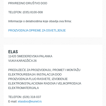
PRIVREDNO DRUŠTVO DOO
TELEFON: (035) 8100-008
Informacije o delatnostima koje obavlja ova firma:
PROIZVODNJA OPREME ZA OSVETLJENJE
ELAS
11420 SMEDEREVSKA PALANKA
VUKA KARADŽIĆA 26
PREDUZEĆE ZA PROIZVODNJU, PROMET I MONTAŽU
ELEKTROUREĐAJA I INSTALACIJA DOO
PROIZVODNJA FLUO RASVETE, IZVOĐENJE
ELEKTROINSTALACIONIH RADOVA I VELIKOPRODAJA
ELEKTROMATERIJALA
TELEFON: (026) 318-037
E-mail:
elasdoo@eunet.rs