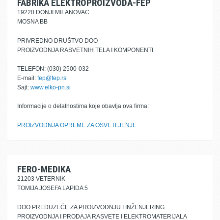
FABRIKA ELEKTROPROIZVODA-FEP
19220 DONJI MILANOVAC
MOSNA BB
PRIVREDNO DRUŠTVO DOO
PROIZVODNJA RASVETNIH TELA I KOMPONENTI
TELEFON: (030) 2500-032
E-mail:
fep@fep.rs
Sajt:
www.elko-pn.si
Informacije o delatnostima koje obavlja ova firma:
PROIZVODNJA OPREME ZA OSVETLJENJE
FERO-MEDIKA
21203 VETERNIK
TOMIJA JOSEFA LAPIDA 5
DOO PREDUZEĆE ZA PROIZVODNJU I INŽENJERING
PROIZVODNJA I PRODAJA RASVETE I ELEKTROMATERIJALA