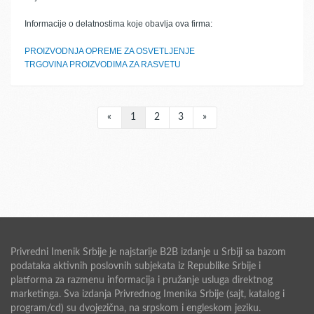
Informacije o delatnostima koje obavlja ova firma:
PROIZVODNJA OPREME ZA OSVETLJENJE
TRGOVINA PROIZVODIMA ZA RASVETU
«
1
2
3
»
Privredni Imenik Srbije je najstarije B2B izdanje u Srbiji sa bazom
podataka aktivnih poslovnih subjekata iz Republike Srbije i
platforma za razmenu informacija i pružanje usluga direktnog
marketinga. Sva izdanja Privrednog Imenika Srbije (sajt, katalog i
program/cd) su dvojezična, na srpskom i engleskom jeziku.