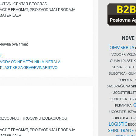
IBUTIVNI CENTAR BEOGRAD
PACIJE FRAGMAT, PROIZVODNJA I PRODAJA
 MATERIJALA
NOVE 
obavlja ova firma:
OMV SRBIJA
B
VODOPRIVRE
TE
GUMA I PLASTI
ZVODA OD NEMETALNIH MINERALA
GUMA I PLAST
PLASTIKE ZA GRAĐEVINARSTVO
SUBOTICA - GUM
TOPOLA - 
SAOBRAĆAJNA S
- UGOSTITELJS
SUBOTICA - GRA
G
KERAMIKA
UGOSTITELJSTV
IZVODNJU I TRGOVINU IZOLACIONOG
SUBOTICA - 
LOGISTIC
BEOG
PACIJE FRAGMAT, PROIZVODNJA I PRODAJA
SEIBL TRADE
B
 MATERIJALA