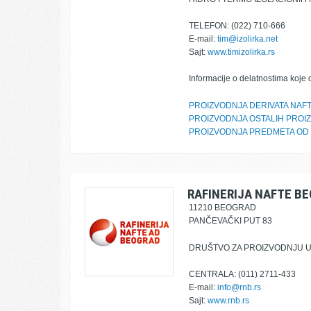
TELEFON: (022) 710-666
E-mail:
tim@izolirka.net
Sajt:
www.timizolirka.rs
Informacije o delatnostima koje 
PROIZVODNJA DERIVATA NAF
PROIZVODNJA OSTALIH PROI
PROIZVODNJA PREDMETA OD 
RAFINERIJA NAFTE B
11210 BEOGRAD
PANČEVAČKI PUT 83
DRUŠTVO ZA PROIZVODNJU UL
CENTRALA: (011) 2711-433
E-mail:
info@rnb.rs
Sajt:
www.rnb.rs