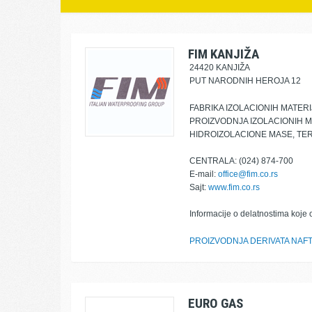
FIM KANJIŽA
24420 KANJIŽA
PUT NARODNIH HEROJA 12
FABRIKA IZOLACIONIH MATER
PROIZVODNJA IZOLACIONIH M
HIDROIZOLACIONE MASE, TER
CENTRALA: (024) 874-700
E-mail:
office@fim.co.rs
Sajt:
www.fim.co.rs
Informacije o delatnostima koje 
PROIZVODNJA DERIVATA NAF
EURO GAS