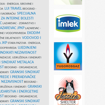
IJA - ENERGIJA, SIROVINE I
LUI TRAVEL
EDA
BEOGRAD -
SPECIJALNA
I SAOBRAĆAJ
 ZA INTERNE BOLESTI
C
LAZAREVAC - ZDRAVSTVO I
LAZAREVAC JPKP
LAZAREVAC -
EKODIM
VINE I VODOPRIVREDA
VODOVOD I
UŽNE DELATNOSTI
 JKP
STARA PAZOVA - ENERGIJA,
UJEDINJENI
VODOPRIVREDA
INDIKATI NEZAVISNOST
IZACIJE, UDRUŽENJA I SINDIKATI
 SINDIKAT METALACA
ST
BEOGRAD - ORGANIZACIJE,
GRANSKI SINDIKAT
NDIKATI
VREDE I PRERAĐIVAČKE
E NEZAVISNOST
BEOGRAD -
GRANSKI
DRUŽENJA I SINDIKATI
UDARSTVA I ENERGETIKE
ST
BEOGRAD - ORGANIZACIJE,
GRANSKI SINDIKAT
NDIKATI