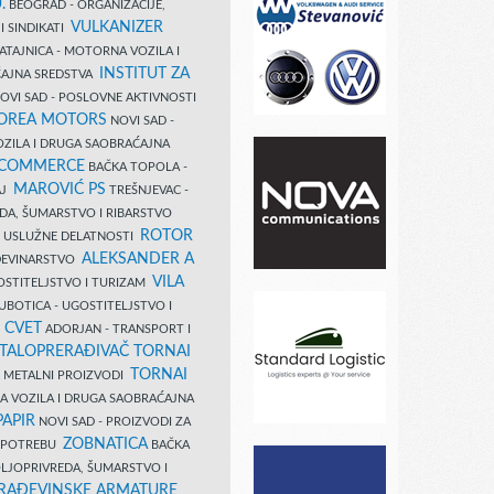
.
BEOGRAD - ORGANIZACIJE,
VULKANIZER
I SINDIKATI
ATAJNICA - MOTORNA VOZILA I
INSTITUT ZA
AJNA SREDSTVA
OVI SAD - POSLOVNE AKTIVNOSTI
COREA MOTORS
NOVI SAD -
ZILA I DRUGA SAOBRAĆAJNA
 COMMERCE
BAČKA TOPOLA -
MAROVIĆ PS
AJ
TREŠNJEVAC -
DA, ŠUMARSTVO I RIBARSTVO
ROTOR
- USLUŽNE DELATNOSTI
ALEKSANDER A
AĐEVINARSTVO
VILA
OSTITELJSTVO I TURIZAM
UBOTICA - UGOSTITELJSTVO I
N CVET
ADORJAN - TRANSPORT I
TALOPRERAĐIVAČ TORNAI
TORNAI
 I METALNI PROIZVODI
A VOZILA I DRUGA SAOBRAĆAJNA
PAPIR
NOVI SAD - PROIZVODI ZA
ZOBNATICA
 UPOTREBU
BAČKA
LJOPRIVREDA, ŠUMARSTVO I
RAĐEVINSKE ARMATURE