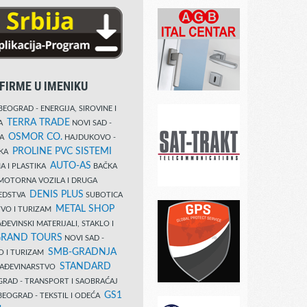
FIRME U IMENIKU
EOGRAD - ENERGIJA, SIROVINE I
TERRA TRADE
DA
NOVI SAD -
OSMOR CO.
KA
HAJDUKOVO -
PROLINE PVC SISTEMI
IKA
AUTO-AS
A I PLASTIKA
BAČKA
MOTORNA VOZILA I DRUGA
DENIS PLUS
REDSTVA
SUBOTICA
METAL SHOP
TVO I TURIZAM
ĐEVINSKI MATERIJALI, STAKLO I
RAND TOURS
NOVI SAD -
SMB-GRADNJA
O I TURIZAM
STANDARD
GRAĐEVINARSTVO
RAD - TRANSPORT I SAOBRAĆAJ
GS1
EOGRAD - TEKSTIL I ODEĆA