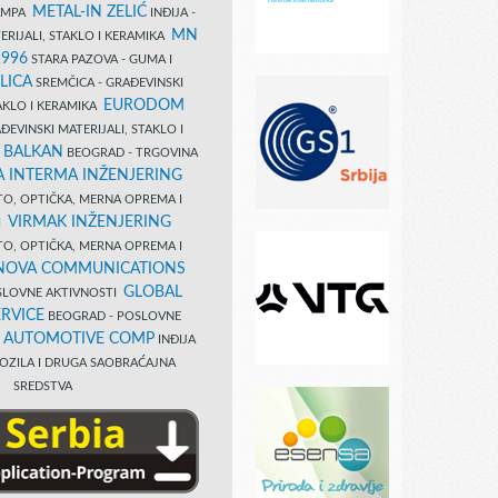
METAL-IN ZELIĆ
TAMPA
INĐIJA -
MN
ERIJALI, STAKLO I KERAMIKA
1996
STARA PAZOVA - GUMA I
LICA
SREMČICA - GRAĐEVINSKI
EURODOM
TAKLO I KERAMIKA
EVINSKI MATERIJALI, STAKLO I
 BALKAN
BEOGRAD - TRGOVINA
 INTERMA INŽENJERING
TO, OPTIČKA, MERNA OPREMA I
VIRMAK INŽENJERING
I
TO, OPTIČKA, MERNA OPREMA I
NOVA COMMUNICATIONS
GLOBAL
SLOVNE AKTIVNOSTI
RVICE
BEOGRAD - POSLOVNE
B AUTOMOTIVE COMP
INĐIJA
OZILA I DRUGA SAOBRAĆAJNA
SREDSTVA