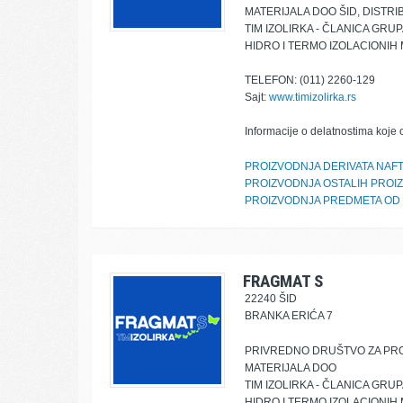
MATERIJALA DOO ŠID, DISTR
TIM IZOLIRKA - ČLANICA GRU
HIDRO I TERMO IZOLACIONIH
TELEFON: (011) 2260-129
Sajt:
www.timizolirka.rs
Informacije o delatnostima koje 
PROIZVODNJA DERIVATA NAF
PROIZVODNJA OSTALIH PROI
PROIZVODNJA PREDMETA OD 
FRAGMAT S
22240 ŠID
BRANKA ERIĆA 7
PRIVREDNO DRUŠTVO ZA PRO
MATERIJALA DOO
TIM IZOLIRKA - ČLANICA GRU
HIDRO I TERMO IZOLACIONIH