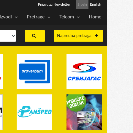
Prijava za Newsletter
Srpski
English
izvodi
Pretrage
Telcom
Home
Napredna pretraga