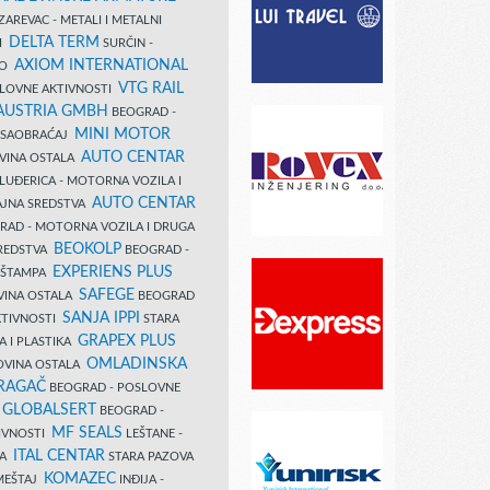
AREVAC - METALI I METALNI
DELTA TERM
DI
SURČIN -
AXIOM INTERNATIONAL
VO
VTG RAIL
SLOVNE AKTIVNOSTI
 AUSTRIA GMBH
BEOGRAD -
MINI MOTOR
I SAOBRAĆAJ
AUTO CENTAR
OVINA OSTALA
LUĐERICA - MOTORNA VOZILA I
AUTO CENTAR
AJNA SREDSTVA
AD - MOTORNA VOZILA I DRUGA
BEOKOLP
REDSTVA
BEOGRAD -
EXPERIENS PLUS
I ŠTAMPA
SAFEGE
VINA OSTALA
BEOGRAD
SANJA IPPI
KTIVNOSTI
STARA
GRAPEX PLUS
A I PLASTIKA
OMLADINSKA
OVINA OSTALA
RAGAČ
BEOGRAD - POSLOVNE
GLOBALSERT
I
BEOGRAD -
MF SEALS
IVNOSTI
LEŠTANE -
ITAL CENTAR
LA
STARA PAZOVA
KOMAZEC
AMEŠTAJ
INĐIJA -