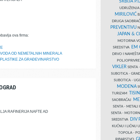
SRBIJA P.U
UDRUŽENJA 
MIRILOVIĆ
B
DRUGA SAOBRAĆ
PREVENTIVU
N
JAPAN & 
obavlja ova firma:
MOTORNA VO
EM
TE
SREDSTVA
ZVODA OD NEMETALNIH MINERALA
DRVO I NAMEŠT
PLASTIKE ZA GRAĐEVINARSTVO
POLJOPRIVRE
VIKLER
SENTA 
SUBOTICA - GR
SUBOTICA - UG
EOGRAD
MODENA
S
TISI
TURIZAM
ME
SAOBRAĆAJ
SENTA - METALI
JA RAFINERIJA NAFTE AD
SENTA - MOTORN
DIV 
SREDSTVA
KUĆNU I LIČNU
TOPOLA - PO
G
RIBARSTVO