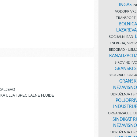
INGAS
INĐ
VODOPRIVR
TRANSPORT 
BOLNICA
LAZAREVA
SOCIJALNI RAD
ENERGIJA, SIRO
BEOGRAD - USL
KANALIZACIJA
SIROVINE I 
GRANSKI S
BEOGRAD - ORGAN
GRANSKI
NEZAVISNO
RALJEVO
UDRUŽENJA I SI
KA ULJA I SPECIJALNE FLUIDE
POLJOPRI
INDUSTRIJ
ORGANIZACIJE, U
SINDIKAT R
NEZAVISNO
UDRUŽENJA I SI