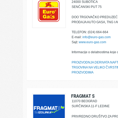
24000 SUBOTICA
SENĆANSKI PUT 75
DOO TRGOVAČKO PREDUZEĆE
PRODAJA AUTO GASA, TNG I 
TELEFON: (024) 664-664
E-mail:
info@euro-gas.com
Sajt:
www.euro-gas.com
Informacije o delatnostima koje 
PROIZVODNJA DERIVATA NAF
TRGOVINA NA VELIKO ČVRSTIM
PROIZVODIMA
FRAGMAT S
11070 BEOGRAD
SURČINSKA 11-F LEDINE
PRIVREDNO DRUŠTVO ZA PRO