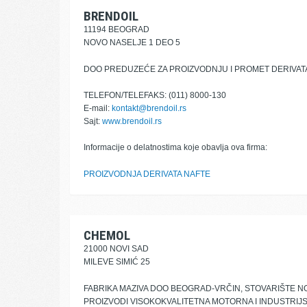
BRENDOIL
11194 BEOGRAD
NOVO NASELJE 1 DEO 5
DOO PREDUZEĆE ZA PROIZVODNJU I PROMET DERIVAT
TELEFON/TELEFAKS: (011) 8000-130
E-mail:
kontakt@brendoil.rs
Sajt:
www.brendoil.rs
Informacije o delatnostima koje obavlja ova firma:
PROIZVODNJA DERIVATA NAFTE
CHEMOL
21000 NOVI SAD
MILEVE SIMIĆ 25
FABRIKA MAZIVA DOO BEOGRAD-VRČIN, STOVARIŠTE N
PROIZVODI VISOKOKVALITETNA MOTORNA I INDUSTRIJS