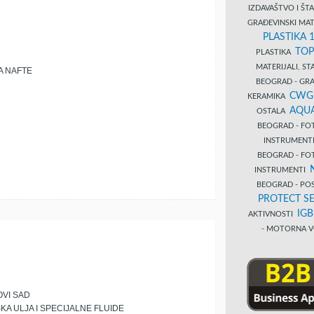
IZDAVAŠTVO I Š
GRAĐEVINSKI MAT
PLASTIKA 
TOP
PLASTIKA
MATERIJALI, S
A NAFTE
BEOGRAD - GRAĐ
CWG
KERAMIKA
AQUA
OSTALA
BEOGRAD - FO
INSTRUMENT
BEOGRAD - FO
INSTRUMENTI
BEOGRAD - PO
PROTECT SE
IG
AKTIVNOSTI
- MOTORNA V
OVI SAD
KA ULJA I SPECIJALNE FLUIDE