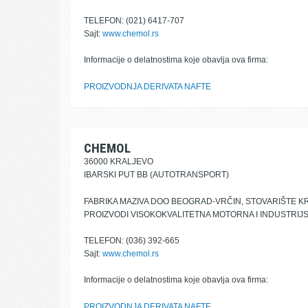
TELEFON: (021) 6417-707
Sajt:
www.chemol.rs
Informacije o delatnostima koje obavlja ova firma:
PROIZVODNJA DERIVATA NAFTE
CHEMOL
36000 KRALJEVO
IBARSKI PUT BB (AUTOTRANSPORT)
FABRIKA MAZIVA DOO BEOGRAD-VRČIN, STOVARIŠTE K
PROIZVODI VISOKOKVALITETNA MOTORNA I INDUSTRIJS
TELEFON: (036) 392-665
Sajt:
www.chemol.rs
Informacije o delatnostima koje obavlja ova firma:
PROIZVODNJA DERIVATA NAFTE