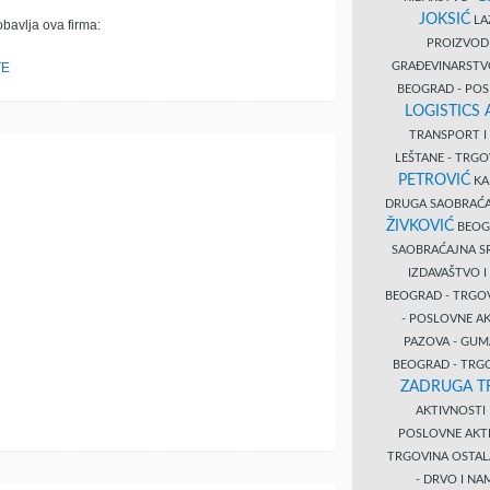
JOKSIĆ
LAZ
obavlja ova firma:
PROIZVO
GRAĐEVINARST
TE
BEOGRAD - PO
LOGISTICS
TRANSPORT 
LEŠTANE - TRG
PETROVIĆ
KA
DRUGA SAOBRAĆ
ŽIVKOVIĆ
BEOGR
SAOBRAĆAJNA S
IZDAVAŠTVO 
BEOGRAD - TRGO
- POSLOVNE A
PAZOVA - GUM
BEOGRAD - TRG
ZADRUGA T
AKTIVNOST
POSLOVNE AKT
TRGOVINA OSTA
- DRVO I N