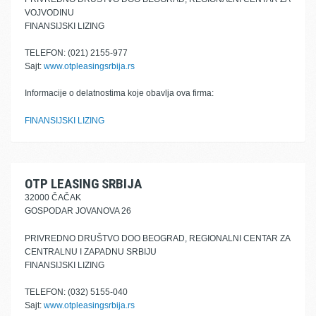
VOJVODINU
FINANSIJSKI LIZING
TELEFON: (021) 2155-977
Sajt:
www.otpleasingsrbija.rs
Informacije o delatnostima koje obavlja ova firma:
FINANSIJSKI LIZING
OTP LEASING SRBIJA
32000 ČAČAK
GOSPODAR JOVANOVA 26
PRIVREDNO DRUŠTVO DOO BEOGRAD, REGIONALNI CENTAR ZA
CENTRALNU I ZAPADNU SRBIJU
FINANSIJSKI LIZING
TELEFON: (032) 5155-040
Sajt:
www.otpleasingsrbija.rs