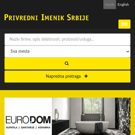
Srpski
English
Napredna pretraga