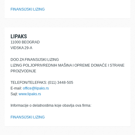
FINANSIJSKI LIZING
LIPAKS
11000 BEOGRAD
VIDSKA 29-A
DOO ZA FINANSIJSKI LIZING
LIZING POLJOPRIVREDNIH MAŠINA I OPREME DOMAĆE I STRANE
PROIZVODNJE
TELEFON/TELEFAKS: (011) 3448-505
E-mail:
office@lipaks.rs
Sajt:
www.lipaks.rs
Informacije o delatnostima koje obavlja ova firma:
FINANSIJSKI LIZING