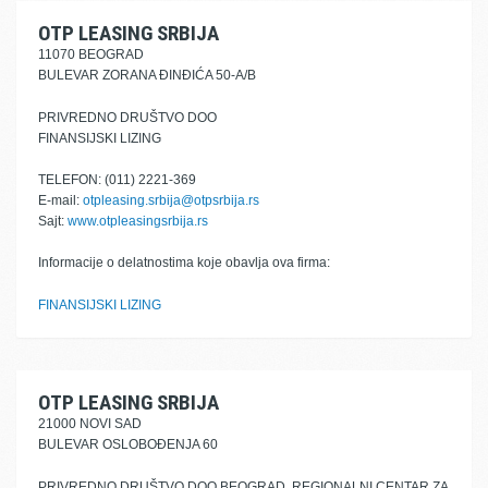
OTP LEASING SRBIJA
11070 BEOGRAD
BULEVAR ZORANA ĐINĐIĆA 50-A/B
PRIVREDNO DRUŠTVO DOO
FINANSIJSKI LIZING
TELEFON: (011) 2221-369
E-mail:
otpleasing.srbija@otpsrbija.rs
Sajt:
www.otpleasingsrbija.rs
Informacije o delatnostima koje obavlja ova firma:
FINANSIJSKI LIZING
OTP LEASING SRBIJA
21000 NOVI SAD
BULEVAR OSLOBOĐENJA 60
PRIVREDNO DRUŠTVO DOO BEOGRAD, REGIONALNI CENTAR ZA