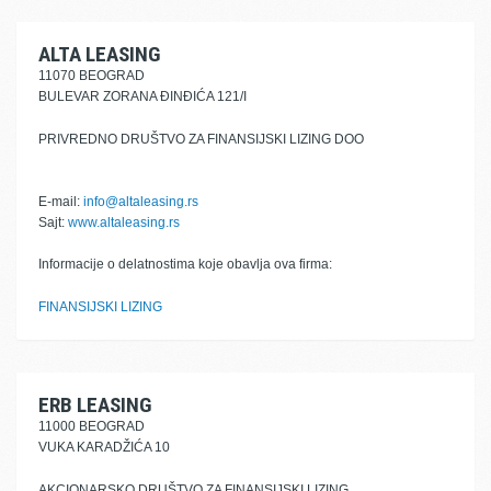
ALTA LEASING
11070 BEOGRAD
BULEVAR ZORANA ĐINĐIĆA 121/I
PRIVREDNO DRUŠTVO ZA FINANSIJSKI LIZING DOO
E-mail:
info@altaleasing.rs
Sajt:
www.altaleasing.rs
Informacije o delatnostima koje obavlja ova firma:
FINANSIJSKI LIZING
ERB LEASING
11000 BEOGRAD
VUKA KARADŽIĆA 10
AKCIONARSKO DRUŠTVO ZA FINANSIJSKI LIZING