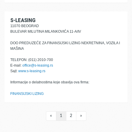
S-LEASING
11070 BEOGRAD
BULEVAR MILUTINA MILANKOVIĆA 11-A/IV
DOO PREDUZEĆE ZA FINANSIJSKI LIZING NEKRETNINA, VOZILA I
MAŠINA
TELEFON: (011) 2010-700
E-mail:
office@s-leasing.rs
Sajt:
www.s-leasing.rs
Informacije o delatnostima koje obavlja ova firma:
FINANSIJSKI LIZING
«
1
2
»