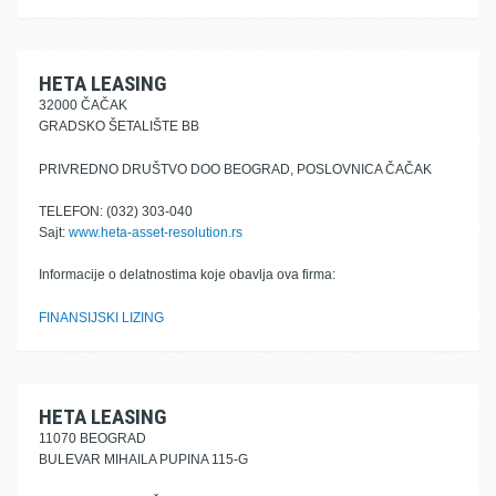
HETA LEASING
32000 ČAČAK
GRADSKO ŠETALIŠTE BB
PRIVREDNO DRUŠTVO DOO BEOGRAD, POSLOVNICA ČAČAK
TELEFON: (032) 303-040
Sajt:
www.heta-asset-resolution.rs
Informacije o delatnostima koje obavlja ova firma:
FINANSIJSKI LIZING
HETA LEASING
11070 BEOGRAD
BULEVAR MIHAILA PUPINA 115-G