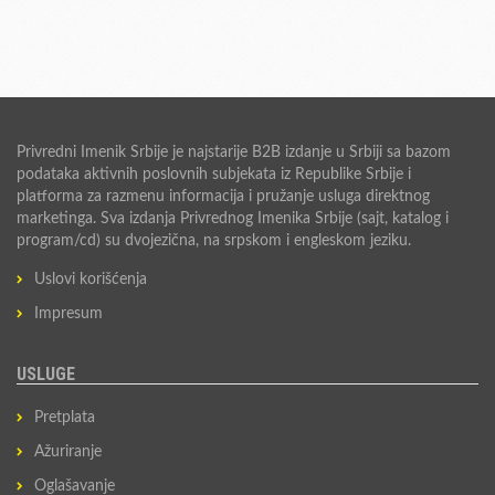
Privredni Imenik Srbije je najstarije B2B izdanje u Srbiji sa bazom
podataka aktivnih poslovnih subjekata iz Republike Srbije i
platforma za razmenu informacija i pružanje usluga direktnog
marketinga. Sva izdanja Privrednog Imenika Srbije (sajt, katalog i
program/cd) su dvojezična, na srpskom i engleskom jeziku.
Uslovi korišćenja
Impresum
USLUGE
Pretplata
Ažuriranje
Oglašavanje