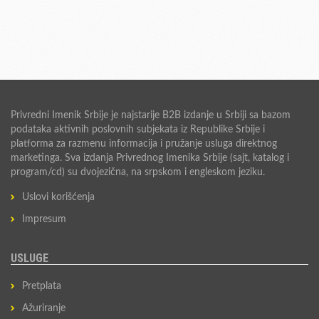
Privredni Imenik Srbije je najstarije B2B izdanje u Srbiji sa bazom
podataka aktivnih poslovnih subjekata iz Republike Srbije i
platforma za razmenu informacija i pružanje usluga direktnog
marketinga. Sva izdanja Privrednog Imenika Srbije (sajt, katalog i
program/cd) su dvojezična, na srpskom i engleskom jeziku.
Uslovi korišćenja
Impresum
USLUGE
Pretplata
Ažuriranje