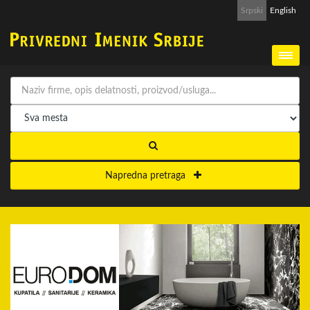
Srpski
English
Napredna pretraga