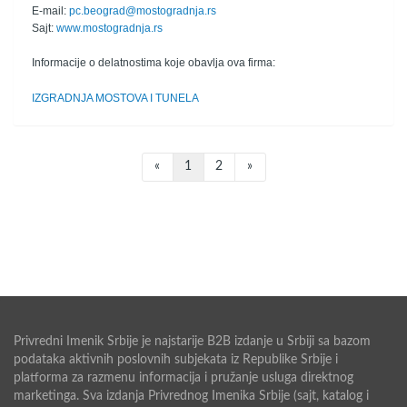
E-mail:
pc.beograd@mostogradnja.rs
Sajt:
www.mostogradnja.rs
Informacije o delatnostima koje obavlja ova firma:
IZGRADNJA MOSTOVA I TUNELA
«
1
2
»
Privredni Imenik Srbije je najstarije B2B izdanje u Srbiji sa bazom
podataka aktivnih poslovnih subjekata iz Republike Srbije i
platforma za razmenu informacija i pružanje usluga direktnog
marketinga. Sva izdanja Privrednog Imenika Srbije (sajt, katalog i