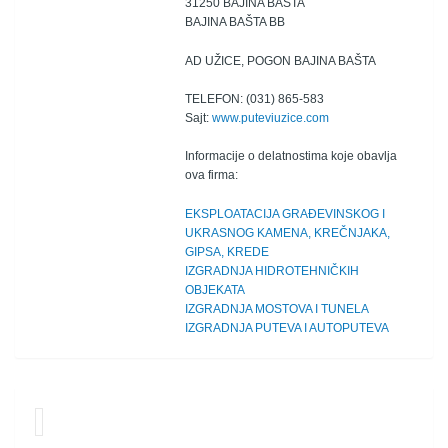
31250 BAJINA BAŠTA
BAJINA BAŠTA BB
AD UŽICE, POGON BAJINA BAŠTA
TELEFON: (031) 865-583
Sajt:
www.puteviuzice.com
Informacije o delatnostima koje obavlja
ova firma:
EKSPLOATACIJA GRAĐEVINSKOG I
UKRASNOG KAMENA, KREČNJAKA,
GIPSA, KREDE
IZGRADNJA HIDROTEHNIČKIH
OBJEKATA
IZGRADNJA MOSTOVA I TUNELA
IZGRADNJA PUTEVA I AUTOPUTEVA