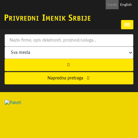
Srpski
English
Napredna pretraga