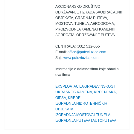
AKCIONARSKO DRUŠTVO
ODRŽAVANJE I IZRADA SAOBRAĆAJNIH
OBJEKATA, GRADNJA PUTEVA,
MOSTOVA, TUNELA, AERODROMA,
PROIZVODNJA KAMENA I KAMENIH
AGREGATA, ODRŽAVANJE PUTEVA
CENTRALA: (031) 512-655
E-mail:
office@puteviuzice.com
Sajt:
www.puteviuzice.com
Informacije o delatnostima koje obavlja
ova firma:
EKSPLOATACIJA GRAĐEVINSKOG I
UKRASNOG KAMENA, KREČNJAKA,
GIPSA, KREDE
IZGRADNJA HIDROTEHNIČKIH
OBJEKATA
IZGRADNJA MOSTOVA I TUNELA
IZGRADNJA PUTEVA I AUTOPUTEVA