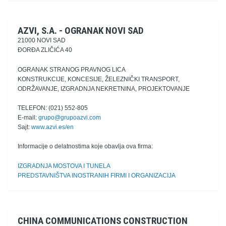
AZVI, S.A. - OGRANAK NOVI SAD
21000 NOVI SAD
ĐORĐA ZLIČIĆA 40
OGRANAK STRANOG PRAVNOG LICA
KONSTRUKCIJE, KONCESIJE, ŽELEZNIČKI TRANSPORT,
ODRŽAVANJE, IZGRADNJA NEKRETNINA, PROJEKTOVANJE
TELEFON: (021) 552-805
E-mail:
grupo@grupoazvi.com
Sajt:
www.azvi.es/en
Informacije o delatnostima koje obavlja ova firma:
IZGRADNJA MOSTOVA I TUNELA
PREDSTAVNIŠTVA INOSTRANIH FIRMI I ORGANIZACIJA
CHINA COMMUNICATIONS CONSTRUCTION