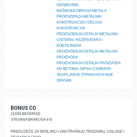
GRAĐEVINA
MAŠINSKA OBRADA METALA
PROIZVODNJA METALNIH
KONSTRUKCIJA I DELOVA
KONSTRUKCIJA
PROIZVODNJA OSTALIH METALNIH
CISTERNI, REZERVOARA I
KONTEJNERA
PROIZVODNJA OSTALIH METALNIH
PROIZVODA
PROIZVODNJA OSTALIH PROIZVODA
OD BETONA, GIPSA I CEMENTA
SKUPLJANJE OTPADA KOJI NIJE
OPASAN
BONUS CO
11030 BEOGRAD
STEVANA BRAKUSA 4-6
PREDUZEĆE ZA SPOLJNU I UNUTRAŠNJU TRGOVINU, USLUGE I