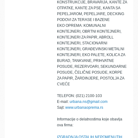
KONSTRUKCIJE, BRAVARIJA, KANTE ZA
OTPATKE, KANTE ZA PSE, KANTA SA
PEPELJAROM, PEPELJARE, DECKING
PODOVI ZA TERASE I BAZENE
EKO OPREMA: KOMUNALNI
KONTEJNERI, OBRTNI KONTEJNERI,
KONTEJNERI ZA PAPIR, ABROLL
KONTEJNERI, STACIONARNI
KONTEJNERI, GRAĐEVINSKI METALNI
KONTEJNERI, EKO PALETE, KOLICA ZA
BURAD, TANKVANE, PRIHVATNE
POSUDE, REZERVOARI, SEKUNDARNE
POSUDE, ČELIČNE POSUDE, KORPE
ZA PAPIR, ŽARDINJERE, POSTOLJA ZA
CVEĆE
TELEFON: (021) 2100-103
E-mail:
urbana.ns@gmail.com
Sajt:
www.urbanaoprema.rs
Informacije o delatnostima koje obavlja
ova firma:
IZGRADNJA OSTALIH NEPOMENUTIH