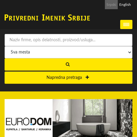
Srpski
English
Napredna pretraga