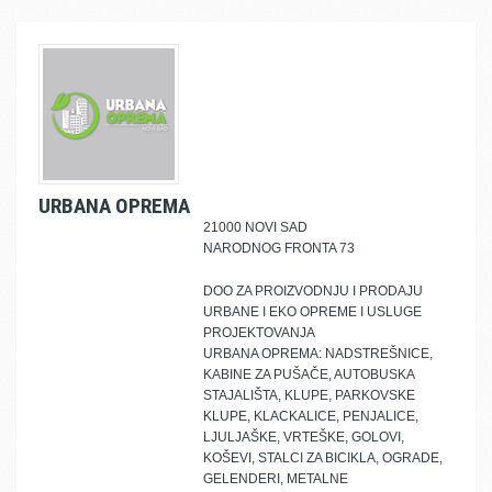
URBANA OPREMA
21000 NOVI SAD
NARODNOG FRONTA 73
DOO ZA PROIZVODNJU I PRODAJU
URBANE I EKO OPREME I USLUGE
PROJEKTOVANJA
URBANA OPREMA: NADSTREŠNICE,
KABINE ZA PUŠAČE, AUTOBUSKA
STAJALIŠTA, KLUPE, PARKOVSKE
KLUPE, KLACKALICE, PENJALICE,
LJULJAŠKE, VRTEŠKE, GOLOVI,
KOŠEVI, STALCI ZA BICIKLA, OGRADE,
GELENDERI, METALNE