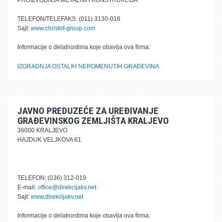
PROIZVODNJA METALNIH KONSTRUKCIJA
TELEFON/TELEFAKS: (011) 3130-016
Sajt:
www.christof-group.com
Informacije o delatnostima koje obavlja ova firma:
IZGRADNJA OSTALIH NEPOMENUTIH GRAĐEVINA
JAVNO PREDUZEĆE ZA UREĐIVANJE
GRAĐEVINSKOG ZEMLJIŠTA KRALJEVO
36000 KRALJEVO
HAJDUK VELJKOVA 61
TELEFON: (036) 312-019
E-mail:
office@direkcijakv.net
Sajt:
www.direkcijakv.net
Informacije o delatnostima koje obavlja ova firma: