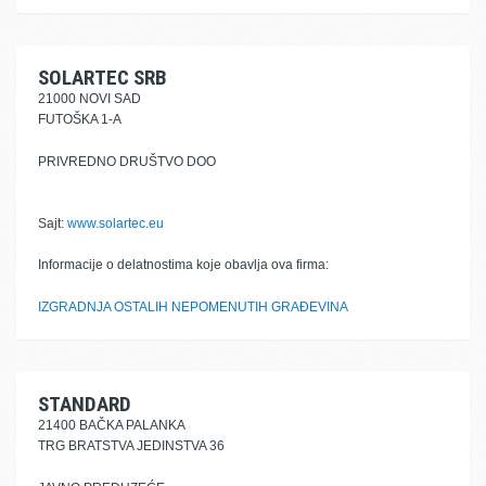
SOLARTEC SRB
21000 NOVI SAD
FUTOŠKA 1-A
PRIVREDNO DRUŠTVO DOO
Sajt:
www.solartec.eu
Informacije o delatnostima koje obavlja ova firma:
IZGRADNJA OSTALIH NEPOMENUTIH GRAĐEVINA
STANDARD
21400 BAČKA PALANKA
TRG BRATSTVA JEDINSTVA 36