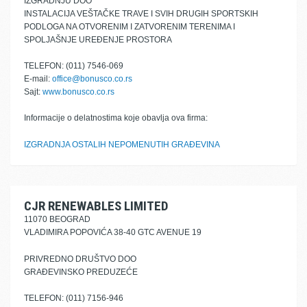
IZGRADNJU DOO
INSTALACIJA VEŠTAČKE TRAVE I SVIH DRUGIH SPORTSKIH
PODLOGA NA OTVORENIM I ZATVORENIM TERENIMA I
SPOLJAŠNJE UREĐENJE PROSTORA
TELEFON: (011) 7546-069
E-mail:
office@bonusco.co.rs
Sajt:
www.bonusco.co.rs
Informacije o delatnostima koje obavlja ova firma:
IZGRADNJA OSTALIH NEPOMENUTIH GRAĐEVINA
CJR RENEWABLES LIMITED
11070 BEOGRAD
VLADIMIRA POPOVIĆA 38-40 GTC AVENUE 19
PRIVREDNO DRUŠTVO DOO
GRAĐEVINSKO PREDUZEĆE
TELEFON: (011) 7156-946