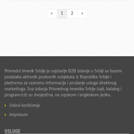
«
1
2
»
Privredni Imenik Srbije je najstarije B2B izdanje u Srbiji sa bazom
podataka aktivnih poslovnih subjekata iz Republike Srbije i
platforma za razmenu informacija i pružanje usluga direktnog
marketinga. Sva izdanja Privrednog Imenika Srbije (sajt, katalog i
program/cd) su dvojezična, na srpskom i engleskom jeziku.
Uslovi korišćenja
Impresum
USLUGE