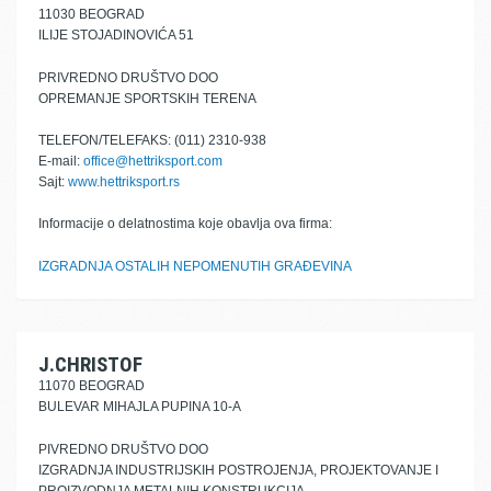
11030 BEOGRAD
ILIJE STOJADINOVIĆA 51
PRIVREDNO DRUŠTVO DOO
OPREMANJE SPORTSKIH TERENA
TELEFON/TELEFAKS: (011) 2310-938
E-mail:
office@hettriksport.com
Sajt:
www.hettriksport.rs
Informacije o delatnostima koje obavlja ova firma:
IZGRADNJA OSTALIH NEPOMENUTIH GRAĐEVINA
J.CHRISTOF
11070 BEOGRAD
BULEVAR MIHAJLA PUPINA 10-A
PIVREDNO DRUŠTVO DOO
IZGRADNJA INDUSTRIJSKIH POSTROJENJA, PROJEKTOVANJE I