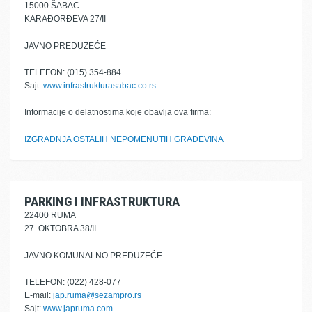
15000 ŠABAC
KARAĐORĐEVA 27/II
JAVNO PREDUZEĆE
TELEFON: (015) 354-884
Sajt:
www.infrastrukturasabac.co.rs
Informacije o delatnostima koje obavlja ova firma:
IZGRADNJA OSTALIH NEPOMENUTIH GRAĐEVINA
PARKING I INFRASTRUKTURA
22400 RUMA
27. OKTOBRA 38/II
JAVNO KOMUNALNO PREDUZEĆE
TELEFON: (022) 428-077
E-mail:
jap.ruma@sezampro.rs
Sajt:
www.japruma.com