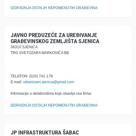
IZGRADNJA OSTALIH NEPOMENUTIH GRAĐEVINA
JAVNO PREDUZEĆE ZA UREĐIVANJE
GRAĐEVINSKOG ZEMLJIŠTA SJENICA
36310 SJENICA
TRG SVETOZARA MARKOVIĆA BB
TELEFON: (020) 741-178
E-mail:
urbanizam.sjenica@gmail.com
Informacije o delatnostima koje obavlja ova firma:
IZGRADNJA OSTALIH NEPOMENUTIH GRAĐEVINA
JP INFRASTRUKTURA ŠABAC