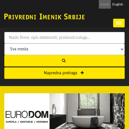
Srpski
English
Napredna pretraga