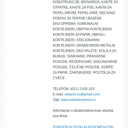
KONSTRUKCIJE, BRAVARIJA, KANTE ZA
OTPATKE, KANTE ZA PSE, KANTA SA
PEPELJAROM, PEPELJARE, DECKING
PODOVI ZA TERASE I BAZENE
EKO OPREMA: KOMUNALNI
KONTEJNERI, OBRTNI KONTEJNERI,
KONTEJNERI ZA PAPIR, ABROLL
KONTEJNERI, STACIONARNI
KONTEJNERI, GRAĐEVINSKI METALNI
KONTEJNERI, EKO PALETE, KOLICA ZA
BURAD, TANKVANE, PRIHVATNE
POSUDE, REZERVOARI, SEKUNDARNE
POSUDE, ČELIČNE POSUDE, KORPE
ZA PAPIR, ŽARDINJERE, POSTOLJA ZA
CVEĆE
TELEFON: (021) 2100-103
E-mail:
urbana.ns@gmail.com
Sajt:
www.urbanaoprema.rs
Informacije o delatnostima koje obavlja
ova firma:
IZGRADNJA OSTALIH NEPOMENUTIH