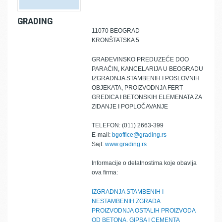
GRADING
11070 BEOGRAD
KRONŠTATSKA 5
GRAĐEVINSKO PREDUZEĆE DOO
PARAĆIN, KANCELARIJA U BEOGRADU
IZGRADNJA STAMBENIH I POSLOVNIH
OBJEKATA, PROIZVODNJA FERT
GREDICA I BETONSKIH ELEMENATA ZA
ZIDANJE I POPLOČAVANJE
TELEFON: (011) 2663-399
E-mail:
bgoffice@grading.rs
Sajt:
www.grading.rs
Informacije o delatnostima koje obavlja
ova firma:
IZGRADNJA STAMBENIH I
NESTAMBENIH ZGRADA
PROIZVODNJA OSTALIH PROIZVODA
OD BETONA, GIPSA I CEMENTA