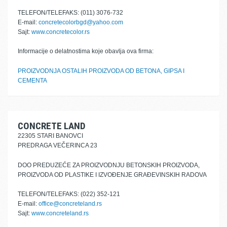
TELEFON/TELEFAKS: (011) 3076-732
E-mail:
concretecolorbgd@yahoo.com
Sajt:
www.concretecolor.rs
Informacije o delatnostima koje obavlja ova firma:
PROIZVODNJA OSTALIH PROIZVODA OD BETONA, GIPSA I
CEMENTA
CONCRETE LAND
22305 STARI BANOVCI
PREDRAGA VEČERINCA 23
DOO PREDUZEĆE ZA PROIZVODNJU BETONSKIH PROIZVODA,
PROIZVODA OD PLASTIKE I IZVOĐENJE GRAĐEVINSKIH RADOVA
TELEFON/TELEFAKS: (022) 352-121
E-mail:
office@concreteland.rs
Sajt:
www.concreteland.rs