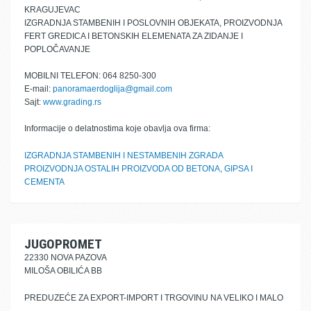
KRAGUJEVAC
IZGRADNJA STAMBENIH I POSLOVNIH OBJEKATA, PROIZVODNJA
FERT GREDICA I BETONSKIH ELEMENATA ZA ZIDANJE I
POPLOČAVANJE
MOBILNI TELEFON: 064 8250-300
E-mail:
panoramaerdoglija@gmail.com
Sajt:
www.grading.rs
Informacije o delatnostima koje obavlja ova firma:
IZGRADNJA STAMBENIH I NESTAMBENIH ZGRADA
PROIZVODNJA OSTALIH PROIZVODA OD BETONA, GIPSA I
CEMENTA
JUGOPROMET
22330 NOVA PAZOVA
MILOŠA OBILIĆA BB
PREDUZEĆE ZA EXPORT-IMPORT I TRGOVINU NA VELIKO I MALO