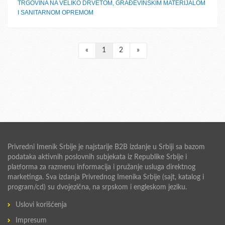
TRGOVINA NA VELIKO DRVETOM, GRAĐEVINSKIM MATERIJALOM
I SANITARNOM OPREMOM
«
1
2
»
Privredni Imenik Srbije je najstarije B2B izdanje u Srbiji sa bazom
podataka aktivnih poslovnih subjekata iz Republike Srbije i
platforma za razmenu informacija i pružanje usluga direktnog
marketinga. Sva izdanja Privrednog Imenika Srbije (sajt, katalog i
program/cd) su dvojezična, na srpskom i engleskom jeziku.
Uslovi korišćenja
Impresum