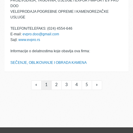
PROIZVODNJA, TRGOVINA, USLUGE I EXPORT-IMPORT EV PRO
DOO
VELEPRODAJA POGREBNE OPREME I KAMENOREZAČKE
USLUGE
TELEFON/TELEFAKS: (024) 4554-646
E-mail:
evpro.doo@gmail.com
Sajt:
www.evpro.rs
Informacije o delatnostima koje obavlja ova firma:
SEČENJE, OBLIKOVANJE I OBRADA KAMENA
«
1
2
3
4
5
»