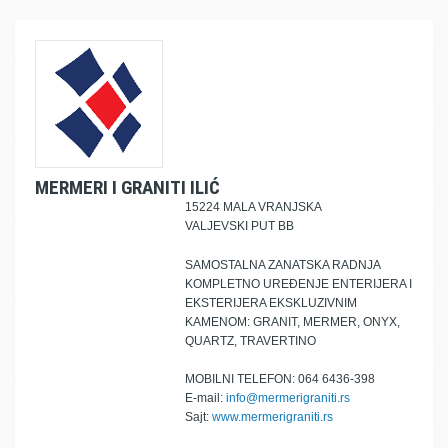
MERMERI I GRANITI ILIĆ
15224 MALA VRANJSKA
VALJEVSKI PUT BB
SAMOSTALNA ZANATSKA RADNJA
KOMPLETNO UREĐENJE ENTERIJERA I
EKSTERIJERA EKSKLUZIVNIM
KAMENOM: GRANIT, MERMER, ONYX,
QUARTZ, TRAVERTINO
MOBILNI TELEFON: 064 6436-398
E-mail:
info@mermerigraniti.rs
Sajt:
www.mermerigraniti.rs