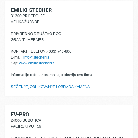
EMILIO STECHER
31300 PRIJEPOLJE
VELIKA ŽUPA BB
PRIVREDNO DRUŠTVO DOO
GRANIT I MERMER
KONTAKT TELEFON: (033) 743-860
E-mail:
info@stecher.rs
Sajt:
www.emiliostecher.rs
Informacije o delatnostima koje obavlja ova firma:
SEČENJE, OBLIKOVANJE I OBRADA KAMENA
EV-PRO
24000 SUBOTICA
PAČIRSKI PUT 59