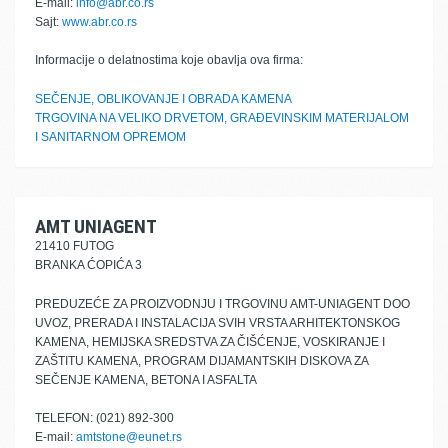
E-mail:
info@abr.co.rs
Sajt:
www.abr.co.rs
Informacije o delatnostima koje obavlja ova firma:
SEČENJE, OBLIKOVANJE I OBRADA KAMENA
TRGOVINA NA VELIKO DRVETOM, GRAĐEVINSKIM MATERIJALOM
I SANITARNOM OPREMOM
AMT UNIAGENT
21410 FUTOG
BRANKA ĆOPIĆA 3
PREDUZEĆE ZA PROIZVODNJU I TRGOVINU AMT-UNIAGENT DOO
UVOZ, PRERADA I INSTALACIJA SVIH VRSTA ARHITEKTONSKOG
KAMENA, HEMIJSKA SREDSTVA ZA ČIŠĆENJE, VOSKIRANJE I
ZAŠTITU KAMENA, PROGRAM DIJAMANTSKIH DISKOVA ZA
SEČENJE KAMENA, BETONA I ASFALTA
TELEFON: (021) 892-300
E-mail:
amtstone@eunet.rs