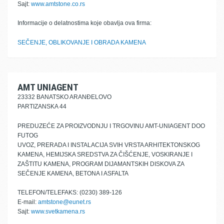
Sajt:
www.amtstone.co.rs
Informacije o delatnostima koje obavlja ova firma:
SEČENJE, OBLIKOVANJE I OBRADA KAMENA
AMT UNIAGENT
23332 BANATSKO ARANĐELOVO
PARTIZANSKA 44
PREDUZEĆE ZA PROIZVODNJU I TRGOVINU AMT-UNIAGENT DOO
FUTOG
UVOZ, PRERADA I INSTALACIJA SVIH VRSTA ARHITEKTONSKOG
KAMENA, HEMIJSKA SREDSTVA ZA ČIŠĆENJE, VOSKIRANJE I
ZAŠTITU KAMENA, PROGRAM DIJAMANTSKIH DISKOVA ZA
SEČENJE KAMENA, BETONA I ASFALTA
TELEFON/TELEFAKS: (0230) 389-126
E-mail:
amtstone@eunet.rs
Sajt:
www.svetkamena.rs