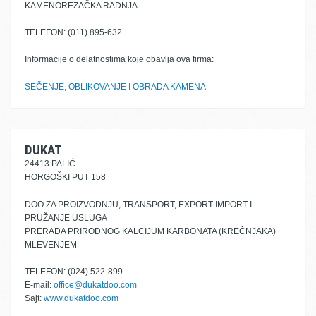
KAMENOREZAČKA RADNJA
TELEFON: (011) 895-632
Informacije o delatnostima koje obavlja ova firma:
SEČENJE, OBLIKOVANJE I OBRADA KAMENA
DUKAT
24413 PALIĆ
HORGOŠKI PUT 158
DOO ZA PROIZVODNJU, TRANSPORT, EXPORT-IMPORT I
PRUŽANJE USLUGA
PRERADA PRIRODNOG KALCIJUM KARBONATA (KREČNJAKA)
MLEVENJEM
TELEFON: (024) 522-899
E-mail:
office@dukatdoo.com
Sajt:
www.dukatdoo.com