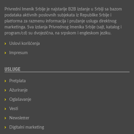
Privredni Imenik Srbije je najstarije B2B izdanje u Srbiji sa bazom
podataka aktivnih poslovnih subjekata iz Republike Srbije i
platforma za razmenu informacija i pružanje usluga direktnog
marketinga. Sva izdanja Privrednog Imenika Srbije (sajt, katalog i
program/cd) su dvojezična, na srpskom i engleskom jeziku.
Uslovi korišćenja
Impresum
USLUGE
Pretplata
Ažuriranje
Oglašavanje
Vesti
Newsletter
Digitalni marketing