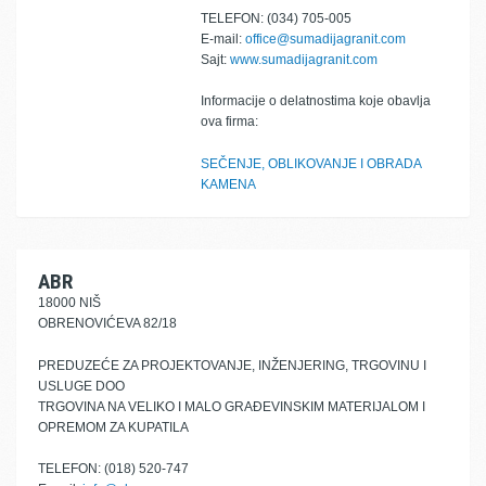
TELEFON: (034) 705-005
E-mail:
office@sumadijagranit.com
Sajt:
www.sumadijagranit.com
Informacije o delatnostima koje obavlja
ova firma:
SEČENJE, OBLIKOVANJE I OBRADA
KAMENA
ABR
18000 NIŠ
OBRENOVIĆEVA 82/18
PREDUZEĆE ZA PROJEKTOVANJE, INŽENJERING, TRGOVINU I
USLUGE DOO
TRGOVINA NA VELIKO I MALO GRAĐEVINSKIM MATERIJALOM I
OPREMOM ZA KUPATILA
TELEFON: (018) 520-747