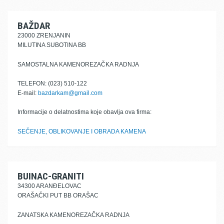
BAŽDAR
23000 ZRENJANIN
MILUTINA SUBOTINA BB
SAMOSTALNA KAMENOREZAČKA RADNJA
TELEFON: (023) 510-122
E-mail:
bazdarkam@gmail.com
Informacije o delatnostima koje obavlja ova firma:
SEČENJE, OBLIKOVANJE I OBRADA KAMENA
BUINAC-GRANITI
34300 ARANĐELOVAC
ORAŠAČKI PUT BB ORAŠAC
ZANATSKA KAMENOREZAČKA RADNJA