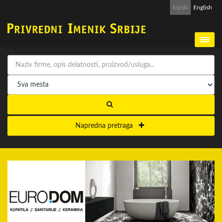
Srpski
English
Napredna pretraga