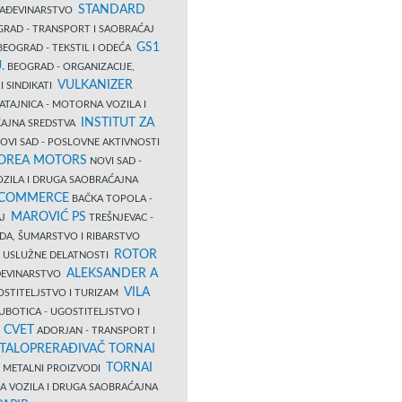
STANDARD
GRAĐEVINARSTVO
RAD - TRANSPORT I SAOBRAĆAJ
GS1
EOGRAD - TEKSTIL I ODEĆA
.
BEOGRAD - ORGANIZACIJE,
VULKANIZER
I SINDIKATI
ATAJNICA - MOTORNA VOZILA I
INSTITUT ZA
AJNA SREDSTVA
OVI SAD - POSLOVNE AKTIVNOSTI
COREA MOTORS
NOVI SAD -
ZILA I DRUGA SAOBRAĆAJNA
 COMMERCE
BAČKA TOPOLA -
MAROVIĆ PS
AJ
TREŠNJEVAC -
DA, ŠUMARSTVO I RIBARSTVO
ROTOR
- USLUŽNE DELATNOSTI
ALEKSANDER A
AĐEVINARSTVO
VILA
OSTITELJSTVO I TURIZAM
UBOTICA - UGOSTITELJSTVO I
N CVET
ADORJAN - TRANSPORT I
TALOPRERAĐIVAČ TORNAI
TORNAI
 I METALNI PROIZVODI
A VOZILA I DRUGA SAOBRAĆAJNA