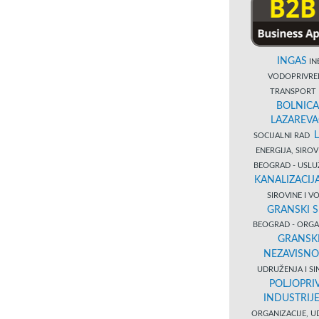
INGAS
INĐ
VODOPRIVR
TRANSPORT 
BOLNICA
LAZAREVA
SOCIJALNI RAD
ENERGIJA, SIRO
BEOGRAD - USL
KANALIZACIJA
SIROVINE I 
GRANSKI S
BEOGRAD - ORGAN
GRANSKI
NEZAVISNO
UDRUŽENJA I SI
POLJOPRI
INDUSTRIJ
ORGANIZACIJE, U