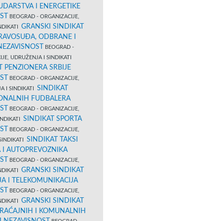
UDARSTVA I ENERGETIKE
ST
BEOGRAD - ORGANIZACIJE,
GRANSKI SINDIKAT
NDIKATI
PRAVOSUĐA, ODBRANE I
 NEZAVISNOST
BEOGRAD -
JE, UDRUŽENJA I SINDIKATI
T PENZIONERA SRBIJE
ST
BEOGRAD - ORGANIZACIJE,
SINDIKAT
A I SINDIKATI
ONALNIH FUDBALERA
ST
BEOGRAD - ORGANIZACIJE,
SINDIKAT SPORTA
INDIKATI
ST
BEOGRAD - ORGANIZACIJE,
SINDIKAT TAKSI
SINDIKATI
 I AUTOPREVOZNIKA
ST
BEOGRAD - ORGANIZACIJE,
GRANSKI SINDIKAT
NDIKATI
A I TELEKOMUNIKACIJA
ST
BEOGRAD - ORGANIZACIJE,
GRANSKI SINDIKAT
NDIKATI
RAĆAJNIH I KOMUNALNIH