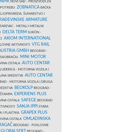
PAPIR
NOVI SAD - PROIZVODI ZA
ZOBNATICA
 UPOTREBU
BAČKA
LJOPRIVREDA, ŠUMARSTVO I
RAĐEVINSKE ARMATURE
AREVAC - METALI I METALNI
DELTA TERM
DI
SURČIN -
AXIOM INTERNATIONAL
VO
VTG RAIL
SLOVNE AKTIVNOSTI
 AUSTRIA GMBH
BEOGRAD -
MINI MOTOR
I SAOBRAĆAJ
AUTO CENTAR
OVINA OSTALA
LUĐERICA - MOTORNA VOZILA I
AUTO CENTAR
AJNA SREDSTVA
AD - MOTORNA VOZILA I DRUGA
BEOKOLP
REDSTVA
BEOGRAD -
EXPERIENS PLUS
I ŠTAMPA
SAFEGE
VINA OSTALA
BEOGRAD
SANJA IPPI
KTIVNOSTI
STARA
GRAPEX PLUS
A I PLASTIKA
OMLADINSKA
OVINA OSTALA
RAGAČ
BEOGRAD - POSLOVNE
GLOBALSERT
I
BEOGRAD -