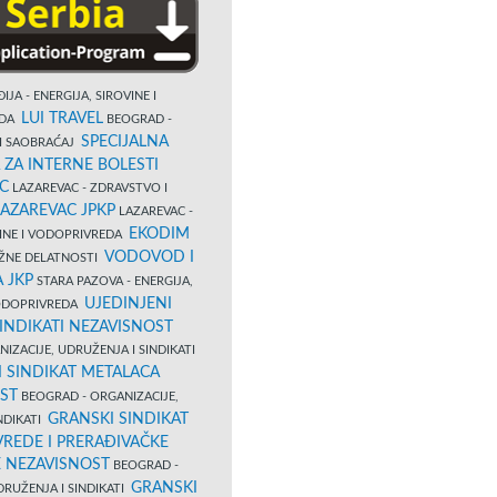
IJA - ENERGIJA, SIROVINE I
LUI TRAVEL
EDA
BEOGRAD -
SPECIJALNA
I SAOBRAĆAJ
 ZA INTERNE BOLESTI
C
LAZAREVAC - ZDRAVSTVO I
LAZAREVAC JPKP
LAZAREVAC -
EKODIM
VINE I VODOPRIVREDA
VODOVOD I
UŽNE DELATNOSTI
 JKP
STARA PAZOVA - ENERGIJA,
UJEDINJENI
VODOPRIVREDA
INDIKATI NEZAVISNOST
IZACIJE, UDRUŽENJA I SINDIKATI
 SINDIKAT METALACA
ST
BEOGRAD - ORGANIZACIJE,
GRANSKI SINDIKAT
NDIKATI
VREDE I PRERAĐIVAČKE
E NEZAVISNOST
BEOGRAD -
GRANSKI
DRUŽENJA I SINDIKATI