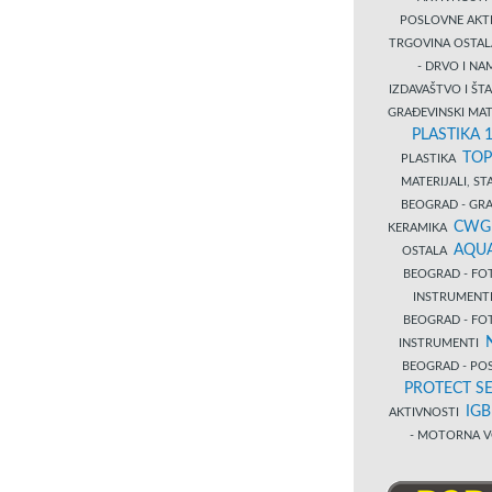
POSLOVNE AKT
TRGOVINA OSTA
- DRVO I N
IZDAVAŠTVO I Š
GRAĐEVINSKI MAT
PLASTIKA 
TOP
PLASTIKA
MATERIJALI, S
BEOGRAD - GRAĐ
CWG
KERAMIKA
AQUA
OSTALA
BEOGRAD - FO
INSTRUMENT
BEOGRAD - FO
INSTRUMENTI
BEOGRAD - PO
PROTECT SE
IG
AKTIVNOSTI
- MOTORNA V