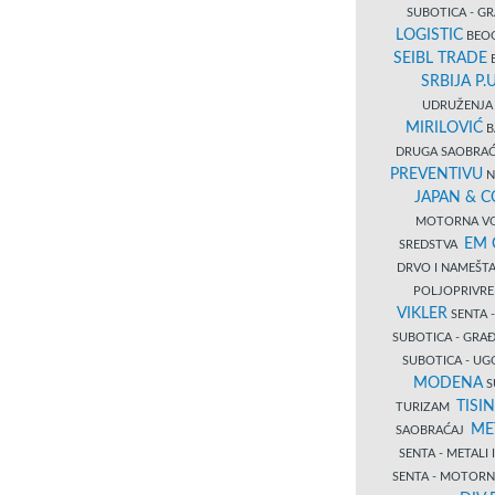
SUBOTICA - 
LOGISTIC
BEOG
SEIBL TRADE
B
SRBIJA P.U
UDRUŽENJA 
MIRILOVIĆ
B
DRUGA SAOBRAĆ
PREVENTIVU
N
JAPAN & 
MOTORNA VO
EM
SREDSTVA
DRVO I NAMEŠT
POLJOPRIVRE
VIKLER
SENTA 
SUBOTICA - GR
SUBOTICA - UG
MODENA
S
TISI
TURIZAM
ME
SAOBRAĆAJ
SENTA - METALI
SENTA - MOTORN