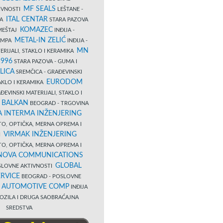
MF SEALS
IVNOSTI
LEŠTANE -
ITAL CENTAR
LA
STARA PAZOVA
KOMAZEC
AMEŠTAJ
INĐIJA -
METAL-IN ZELIĆ
TAMPA
INĐIJA -
MN
ERIJALI, STAKLO I KERAMIKA
1996
STARA PAZOVA - GUMA I
LICA
SREMČICA - GRAĐEVINSKI
EURODOM
TAKLO I KERAMIKA
EVINSKI MATERIJALI, STAKLO I
 BALKAN
BEOGRAD - TRGOVINA
 INTERMA INŽENJERING
TO, OPTIČKA, MERNA OPREMA I
VIRMAK INŽENJERING
I
TO, OPTIČKA, MERNA OPREMA I
NOVA COMMUNICATIONS
GLOBAL
SLOVNE AKTIVNOSTI
RVICE
BEOGRAD - POSLOVNE
B AUTOMOTIVE COMP
INĐIJA
OZILA I DRUGA SAOBRAĆAJNA
SREDSTVA