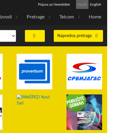
Prijava za Newsletter
Srpski
English
izvodi
Pretrage
Telcom
Home
Napredna pretraga