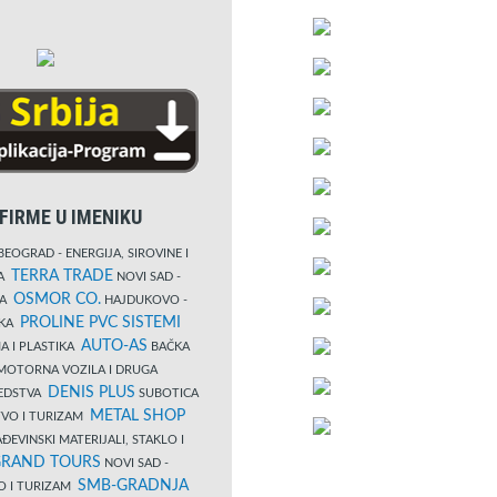
FIRME U IMENIKU
EOGRAD - ENERGIJA, SIROVINE I
TERRA TRADE
DA
NOVI SAD -
OSMOR CO.
KA
HAJDUKOVO -
PROLINE PVC SISTEMI
IKA
AUTO-AS
A I PLASTIKA
BAČKA
MOTORNA VOZILA I DRUGA
DENIS PLUS
REDSTVA
SUBOTICA
METAL SHOP
TVO I TURIZAM
ĐEVINSKI MATERIJALI, STAKLO I
RAND TOURS
NOVI SAD -
SMB-GRADNJA
O I TURIZAM