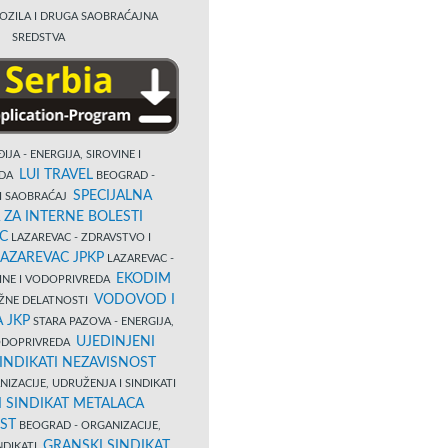
OZILA I DRUGA SAOBRAĆAJNA
SREDSTVA
IJA - ENERGIJA, SIROVINE I
LUI TRAVEL
EDA
BEOGRAD -
SPECIJALNA
I SAOBRAĆAJ
 ZA INTERNE BOLESTI
C
LAZAREVAC - ZDRAVSTVO I
LAZAREVAC JPKP
LAZAREVAC -
EKODIM
VINE I VODOPRIVREDA
VODOVOD I
UŽNE DELATNOSTI
 JKP
STARA PAZOVA - ENERGIJA,
UJEDINJENI
VODOPRIVREDA
INDIKATI NEZAVISNOST
IZACIJE, UDRUŽENJA I SINDIKATI
 SINDIKAT METALACA
ST
BEOGRAD - ORGANIZACIJE,
GRANSKI SINDIKAT
NDIKATI