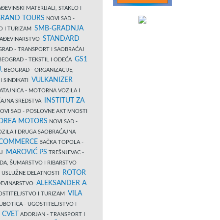
ĐEVINSKI MATERIJALI, STAKLO I
RAND TOURS
NOVI SAD -
SMB-GRADNJA
O I TURIZAM
STANDARD
GRAĐEVINARSTVO
RAD - TRANSPORT I SAOBRAĆAJ
GS1
EOGRAD - TEKSTIL I ODEĆA
.
BEOGRAD - ORGANIZACIJE,
VULKANIZER
I SINDIKATI
ATAJNICA - MOTORNA VOZILA I
INSTITUT ZA
AJNA SREDSTVA
OVI SAD - POSLOVNE AKTIVNOSTI
COREA MOTORS
NOVI SAD -
ZILA I DRUGA SAOBRAĆAJNA
 COMMERCE
BAČKA TOPOLA -
MAROVIĆ PS
AJ
TREŠNJEVAC -
DA, ŠUMARSTVO I RIBARSTVO
ROTOR
- USLUŽNE DELATNOSTI
ALEKSANDER A
AĐEVINARSTVO
VILA
OSTITELJSTVO I TURIZAM
UBOTICA - UGOSTITELJSTVO I
N CVET
ADORJAN - TRANSPORT I