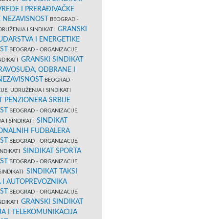
VREDE I PRERAĐIVAČKE
E NEZAVISNOST
BEOGRAD -
GRANSKI
DRUŽENJA I SINDIKATI
UDARSTVA I ENERGETIKE
ST
BEOGRAD - ORGANIZACIJE,
GRANSKI SINDIKAT
NDIKATI
PRAVOSUĐA, ODBRANE I
 NEZAVISNOST
BEOGRAD -
JE, UDRUŽENJA I SINDIKATI
T PENZIONERA SRBIJE
ST
BEOGRAD - ORGANIZACIJE,
SINDIKAT
A I SINDIKATI
ONALNIH FUDBALERA
ST
BEOGRAD - ORGANIZACIJE,
SINDIKAT SPORTA
INDIKATI
ST
BEOGRAD - ORGANIZACIJE,
SINDIKAT TAKSI
SINDIKATI
 I AUTOPREVOZNIKA
ST
BEOGRAD - ORGANIZACIJE,
GRANSKI SINDIKAT
NDIKATI
A I TELEKOMUNIKACIJA