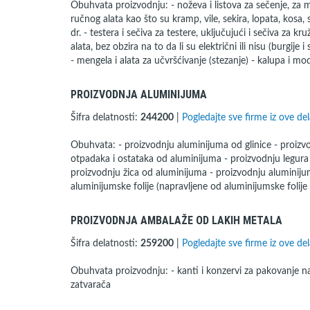
Obuhvata proizvodnju: - noževa i listova za sečenje, za 
ručnog alata kao što su kramp, vile, sekira, lopata, kosa, s
dr. - testera i sečiva za testere, uključujući i sečiva za k
alata, bez obzira na to da li su električni ili nisu (burgije i
- mengela i alata za učvršćivanje (stezanje) - kalupa i mo
PROIZVODNJA ALUMINIJUMA
Šifra delatnosti:
244200
|
Pogledajte sve firme iz ove del
Obuhvata: - proizvodnju aluminijuma od glinice - proizvod
otpadaka i ostataka od aluminijuma - proizvodnju legur
proizvodnju žica od aluminijuma - proizvodnju aluminijums
aluminijumske folije (napravljene od aluminijumske folij
PROIZVODNJA AMBALAŽE OD LAKIH METALA
Šifra delatnosti:
259200
|
Pogledajte sve firme iz ove del
Obuhvata proizvodnju: - kanti i konzervi za pakovanje na
zatvarača