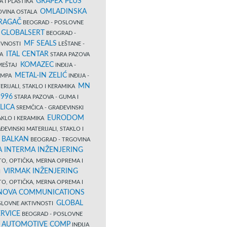
GRAPEX PLUS
A I PLASTIKA
OMLADINSKA
OVINA OSTALA
RAGAČ
BEOGRAD - POSLOVNE
GLOBALSERT
I
BEOGRAD -
MF SEALS
IVNOSTI
LEŠTANE -
ITAL CENTAR
LA
STARA PAZOVA
KOMAZEC
AMEŠTAJ
INĐIJA -
METAL-IN ZELIĆ
TAMPA
INĐIJA -
MN
ERIJALI, STAKLO I KERAMIKA
1996
STARA PAZOVA - GUMA I
LICA
SREMČICA - GRAĐEVINSKI
EURODOM
TAKLO I KERAMIKA
EVINSKI MATERIJALI, STAKLO I
 BALKAN
BEOGRAD - TRGOVINA
 INTERMA INŽENJERING
TO, OPTIČKA, MERNA OPREMA I
VIRMAK INŽENJERING
I
TO, OPTIČKA, MERNA OPREMA I
NOVA COMMUNICATIONS
GLOBAL
SLOVNE AKTIVNOSTI
RVICE
BEOGRAD - POSLOVNE
B AUTOMOTIVE COMP
INĐIJA