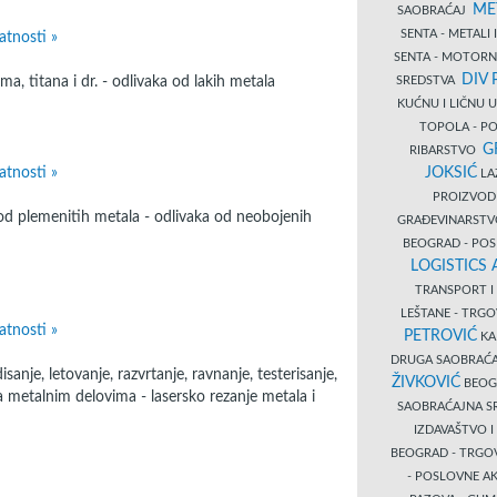
ME
SAOBRAĆAJ
SENTA - METALI
atnosti »
SENTA - MOTORN
DIV 
, titana i dr. - odlivaka od lakih metala
SREDSTVA
KUĆNU I LIČNU
TOPOLA - PO
G
RIBARSTVO
atnosti »
JOKSIĆ
LAZ
PROIZVO
 od plemenitih metala - odlivaka od neobojenih
GRAĐEVINARST
BEOGRAD - PO
LOGISTICS
TRANSPORT 
LEŠTANE - TRG
atnosti »
PETROVIĆ
KA
DRUGA SAOBRAĆ
sanje, letovanje, razvrtanje, ravnanje, testerisanje,
ŽIVKOVIĆ
BEOGR
na metalnim delovima - lasersko rezanje metala i
SAOBRAĆAJNA S
IZDAVAŠTVO 
BEOGRAD - TRGO
- POSLOVNE A