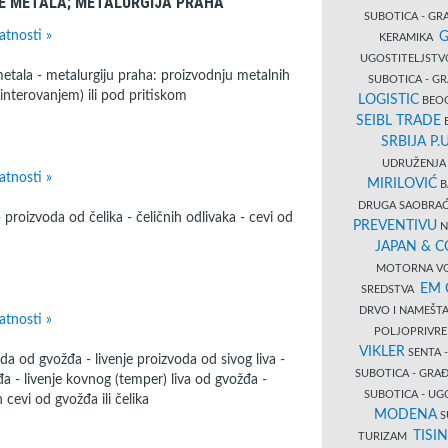
JE METALA; METALURGIJA PRAHA
SUBOTICA - GRA
atnosti »
G
KERAMIKA
UGOSTITELJSTV
metala - metalurgiju praha: proizvodnju metalnih
SUBOTICA - 
nterovanjem) ili pod pritiskom
LOGISTIC
BEOG
SEIBL TRADE
B
SRBIJA P.U
UDRUŽENJA 
atnosti »
MIRILOVIĆ
B
DRUGA SAOBRAĆ
 proizvoda od čelika - čeličnih odlivaka - cevi od
PREVENTIVU
N
JAPAN & 
MOTORNA VO
EM
SREDSTVA
DRVO I NAMEŠT
atnosti »
POLJOPRIVRE
VIKLER
SENTA 
a od gvožđa - livenje proizvoda od sivog liva -
SUBOTICA - GR
đa - livenje kovnog (temper) liva od gvožđa -
SUBOTICA - UG
 cevi od gvožđa ili čelika
MODENA
S
TISI
TURIZAM