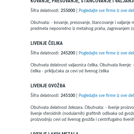
KOVANJE, PRESOVANJE, ŠTANCOVANJE I VALJAN
Šifra delatnosti:
255000
|
Pogledajte sve firme iz ove del
Obuhvata: - kovanje, presovanje, štancovanje i valjanje 
predmeta neposredno iz metalnog praha, zagrevanjem (si
LIVENJE ČELIKA
Šifra delatnosti:
245200
|
Pogledajte sve firme iz ove del
Obuhvata delatnost valjaonica čelika. Obuhvata livenje: -
čelika - priključaka za cevi od livenog čelika
LIVENJE GVOŽĐA
Šifra delatnosti:
245100
|
Pogledajte sve firme iz ove del
Obuhvata delatnost železara. Obuhvata: - livenje proizvod
livenje sferoidnih (nodularnih) grafitnih odlivaka od gvož
proizvodnju cevi od livenog gvožđa i centrifugalno livenih