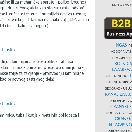
mašine ili za mehaničke aparate - poljoprivrednog
- MOTORNA V
rp i dr. - ručnog alata kao što su klešta, odvijači i
ružne i lančaste testere - izmenljivih delova ručnog
 sl.) - kovačkog alata (macola, nakovnja, klešta i dr.)
dela (osim kalupa za ingote)
INGAS
INĐ
atnosti »
VODOPRIVR
TRANSPORT 
nju aluminijuma iz elektrolitički rafiniranih
BOLNICA
a aluminijuma - primarnu preradu aluminijuma -
LAZAREVA
ke folije za zavijanje - proizvodnju laminirane
SOCIJALNI RAD
e kao osnovnog sastavnog dela)
ENERGIJA, SIRO
BEOGRAD - USL
KANALIZACIJA
SIROVINE I 
atnosti »
GRANSKI S
BEOGRAD - ORGAN
mirnica, tuba i kutija - metalnih poklopaca i
GRANSKI
NEZAVISNO
UDRUŽENJA I SI