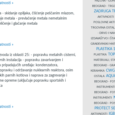
PAZOVA - GUM
atnosti »
BEOGRAD - TRG
ZADRUGA T
 - skidanje opiljaka, čišćenje peščanim mlazom,
AKTIVNOST
anje metala - prevlačenje metala nemetalnim
POSLOVNE AKT
čeličenje i glačanje metala
TRGOVINA OSTA
- DRVO I N
IZDAVAŠTVO I Š
GRAĐEVINSKI MAT
atnosti »
PLASTIKA 
TOP
oda iz oblasti 25: - popravku metalnih cisterni,
PLASTIKA
vnih instalacija - popravku zavarivanjem i
MATERIJALI, S
a pripadajućih uređaja: kondenzatora,
BEOGRAD - GRAĐ
popravku i održavanje nuklearnih reaktora, osim
CWG
KERAMIKA
ih parnih kotlova i naprava za zagrevanje i
AQUA
OSTALA
ene opreme (uključuje popravku sportskih i
BEOGRAD - FO
ca
INSTRUMENT
BEOGRAD - FO
INSTRUMENTI
BEOGRAD - PO
atnosti »
PROTECT SE
IG
AKTIVNOSTI