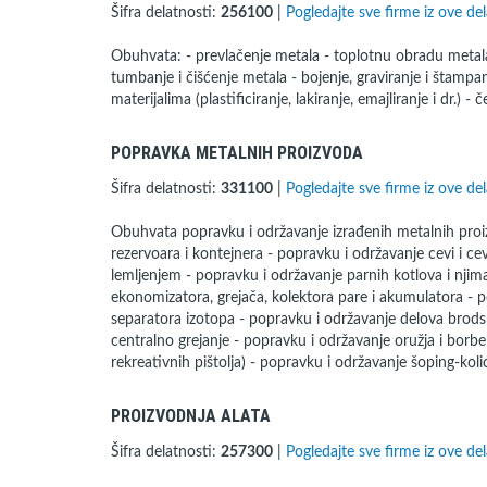
Šifra delatnosti:
256100
|
Pogledajte sve firme iz ove del
Obuhvata: - prevlačenje metala - toplotnu obradu metala
tumbanje i čišćenje metala - bojenje, graviranje i štamp
materijalima (plastificiranje, lakiranje, emajliranje i dr.) - 
POPRAVKA METALNIH PROIZVODA
Šifra delatnosti:
331100
|
Pogledajte sve firme iz ove del
Obuhvata popravku i održavanje izrađenih metalnih proizv
rezervoara i kontejnera - popravku i održavanje cevi i ce
lemljenjem - popravku i održavanje parnih kotlova i njim
ekonomizatora, grejača, kolektora pare i akumulatora - 
separatora izotopa - popravku i održavanje delova brodsk
centralno grejanje - popravku i održavanje oružja i borb
rekreativnih pištolja) - popravku i održavanje šoping-koli
PROIZVODNJA ALATA
Šifra delatnosti:
257300
|
Pogledajte sve firme iz ove del