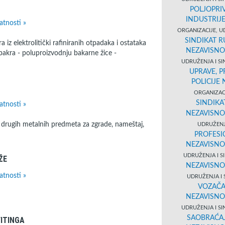
POLJOPRI
INDUSTRIJ
atnosti »
ORGANIZACIJE, U
SINDIKAT R
iz elektrolitički rafiniranih otpadaka i ostataka
NEZAVISNO
bakra - poluproizvodnju bakarne žice -
UDRUŽENJA I SI
UPRAVE, 
POLICIJE
ORGANIZACI
SINDIKA
atnosti »
NEZAVISNO
 drugih metalnih predmeta za zgrade, nameštaj,
UDRUŽENJ
PROFESI
NEZAVISNO
UDRUŽENJA I S
ŽE
NEZAVISNO
atnosti »
UDRUŽENJA I 
VOZAČA
NEZAVISNO
UDRUŽENJA I SI
SAOBRAĆAJ
FITINGA