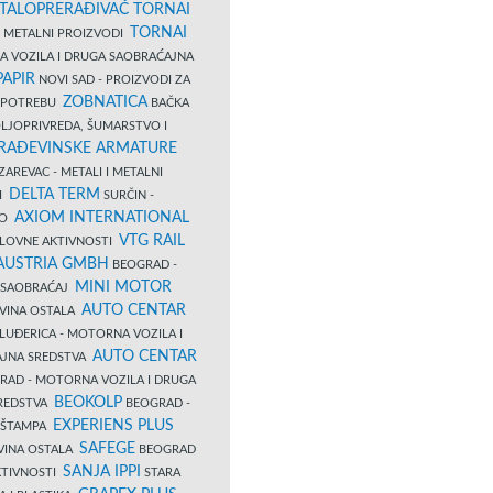
TALOPRERAĐIVAČ TORNAI
TORNAI
 I METALNI PROIZVODI
A VOZILA I DRUGA SAOBRAĆAJNA
PAPIR
NOVI SAD - PROIZVODI ZA
ZOBNATICA
 UPOTREBU
BAČKA
LJOPRIVREDA, ŠUMARSTVO I
RAĐEVINSKE ARMATURE
AREVAC - METALI I METALNI
DELTA TERM
DI
SURČIN -
AXIOM INTERNATIONAL
VO
VTG RAIL
SLOVNE AKTIVNOSTI
 AUSTRIA GMBH
BEOGRAD -
MINI MOTOR
I SAOBRAĆAJ
AUTO CENTAR
OVINA OSTALA
LUĐERICA - MOTORNA VOZILA I
AUTO CENTAR
AJNA SREDSTVA
AD - MOTORNA VOZILA I DRUGA
BEOKOLP
REDSTVA
BEOGRAD -
EXPERIENS PLUS
I ŠTAMPA
SAFEGE
VINA OSTALA
BEOGRAD
SANJA IPPI
KTIVNOSTI
STARA