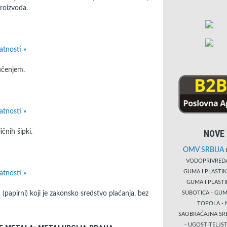
roizvoda.
atnosti »
učenjem.
atnosti »
čnih šipki.
NOVE 
OMV SRBIJA
B
VODOPRIVRE
GUMA I PLASTI
atnosti »
GUMA I PLAST
papirni) koji je zakonsko sredstvo plaćanja, bez
SUBOTICA - GUM
TOPOLA - 
SAOBRAĆAJNA S
- UGOSTITELJS