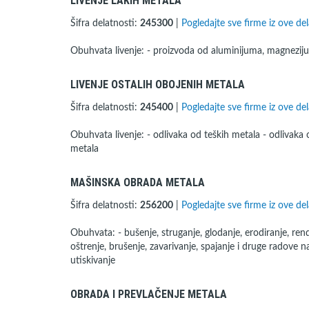
LIVENJE LAKIH METALA
Šifra delatnosti:
245300
|
Pogledajte sve firme iz ove del
Obuhvata livenje: - proizvoda od aluminijuma, magnezijuma
LIVENJE OSTALIH OBOJENIH METALA
Šifra delatnosti:
245400
|
Pogledajte sve firme iz ove del
Obuhvata livenje: - odlivaka od teških metala - odlivaka
metala
MAŠINSKA OBRADA METALA
Šifra delatnosti:
256200
|
Pogledajte sve firme iz ove del
Obuhvata: - bušenje, struganje, glodanje, erodiranje, rendi
oštrenje, brušenje, zavarivanje, spajanje i druge radove 
utiskivanje
OBRADA I PREVLAČENJE METALA