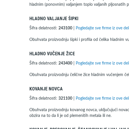
hladnim (ponovnim) valjanjem toplo valjanih pljosnatih p
HLADNO VALJANJE ŠIPKI
Šifra delatnosti:
243100
|
Pogledajte sve firme iz ove del
Obuhvata proizvodnju šipki i profila od čelika hladnim v
HLADNO VUČENJE ŽICE
Šifra delatnosti:
243400
|
Pogledajte sve firme iz ove del
Obuhvata proizvodnju čelične žice hladnim vučenjem čeli
KOVANJE NOVCA
Šifra delatnosti:
321100
|
Pogledajte sve firme iz ove del
Obuhvata proizvodnju kovanog novca, uključujući novac (
obzira na to da li je od plemenitih metala ili ne.