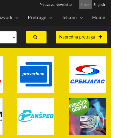
Prijava za Newsletter
Srpski
English
izvodi
Pretrage
Telcom
Home
Napredna pretraga