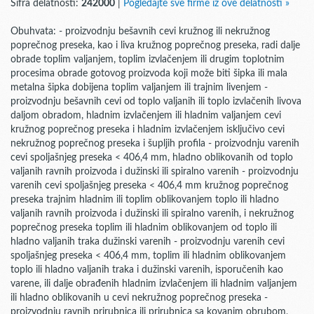
Šifra delatnosti:
242000
|
Pogledajte sve firme iz ove delatnosti »
Obuhvata: - proizvodnju bešavnih cevi kružnog ili nekružnog
poprečnog preseka, kao i liva kružnog poprečnog preseka, radi dalje
obrade toplim valjanjem, toplim izvlačenjem ili drugim toplotnim
procesima obrade gotovog proizvoda koji može biti šipka ili mala
metalna šipka dobijena toplim valjanjem ili trajnim livenjem -
proizvodnju bešavnih cevi od toplo valjanih ili toplo izvlačenih livova
daljom obradom, hladnim izvlačenjem ili hladnim valjanjem cevi
kružnog poprečnog preseka i hladnim izvlačenjem isključivo cevi
nekružnog poprečnog preseka i šupljih profila - proizvodnju varenih
cevi spoljašnjeg preseka < 406,4 mm, hladno oblikovanih od toplo
valjanih ravnih proizvoda i dužinski ili spiralno varenih - proizvodnju
varenih cevi spoljašnjeg preseka < 406,4 mm kružnog poprečnog
preseka trajnim hladnim ili toplim oblikovanjem toplo ili hladno
valjanih ravnih proizvoda i dužinski ili spiralno varenih, i nekružnog
poprečnog preseka toplim ili hladnim oblikovanjem od toplo ili
hladno valjanih traka dužinski varenih - proizvodnju varenih cevi
spoljašnjeg preseka < 406,4 mm, toplim ili hladnim oblikovanjem
toplo ili hladno valjanih traka i dužinski varenih, isporučenih kao
varene, ili dalje obrađenih hladnim izvlačenjem ili hladnim valjanjem
ili hladno oblikovanih u cevi nekružnog poprečnog preseka -
proizvodnju ravnih prirubnica ili prirubnica sa kovanim obrubom,