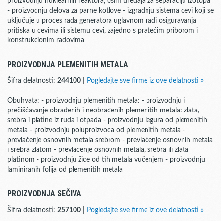
proizvodnju nuklearnih reaktora, osim uređaja za separaciju izotopa
- proizvodnju delova za parne kotlove - izgradnju sistema cevi koji se
uključuje u proces rada generatora uglavnom radi osiguravanja
pritiska u cevima ili sistemu cevi, zajedno s pratećim priborom i
konstrukcionim radovima
PROIZVODNJA PLEMENITIH METALA
Šifra delatnosti:
244100
|
Pogledajte sve firme iz ove delatnosti »
Obuhvata: - proizvodnju plemenitih metala: - proizvodnju i
prečišćavanje obrađenih i neobrađenih plemenitih metala: zlata,
srebra i platine iz ruda i otpada - proizvodnju legura od plemenitih
metala - proizvodnju poluproizvoda od plemenitih metala -
prevlačenje osnovnih metala srebrom - prevlačenje osnovnih metala
i srebra zlatom - prevlačenje osnovnih metala, srebra ili zlata
platinom - proizvodnju žice od tih metala vučenjem - proizvodnju
laminiranih folija od plemenitih metala
PROIZVODNJA SEČIVA
Šifra delatnosti:
257100
|
Pogledajte sve firme iz ove delatnosti »