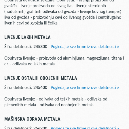
Obuhvata delatnost železara. Obuhvata: - livenje proizvoda od
gvožđa - livenje proizvoda od sivog liva - livenje sferoidnih
(nodularnih) grafitnih odlivaka od gvožđa - livenje kovnog (temper)
liva od gvožđa - proizvodnju cevi od livenog gvožđa i centrifugalno
livenih cevi od gvožđa ili čelika
LIVENJE LAKIH METALA
Šifra delatnosti:
245300
|
Pogledajte sve firme iz ove delatnosti »
Obuhvata livenje: - proizvoda od aluminijuma, magnezijuma, titana i
dr. - odlivaka od lakih metala
LIVENJE OSTALIH OBOJENIH METALA
Šifra delatnosti:
245400
|
Pogledajte sve firme iz ove delatnosti »
Obuhvata livenje: - odlivaka od teških metala - odlivaka od
plemenitih metala - odlivaka od neobojenih metala
MAŠINSKA OBRADA METALA
Šifra delatnosti:
256200
|
Pogledajte sve firme iz ove delatnosti »