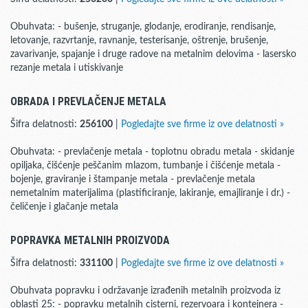
Obuhvata: - bušenje, struganje, glodanje, erodiranje, rendisanje,
letovanje, razvrtanje, ravnanje, testerisanje, oštrenje, brušenje,
zavarivanje, spajanje i druge radove na metalnim delovima - lasersko
rezanje metala i utiskivanje
OBRADA I PREVLAČENJE METALA
Šifra delatnosti:
256100
|
Pogledajte sve firme iz ove delatnosti »
Obuhvata: - prevlačenje metala - toplotnu obradu metala - skidanje
opiljaka, čišćenje peščanim mlazom, tumbanje i čišćenje metala -
bojenje, graviranje i štampanje metala - prevlačenje metala
nemetalnim materijalima (plastificiranje, lakiranje, emajliranje i dr.) -
čeličenje i glačanje metala
POPRAVKA METALNIH PROIZVODA
Šifra delatnosti:
331100
|
Pogledajte sve firme iz ove delatnosti »
Obuhvata popravku i održavanje izrađenih metalnih proizvoda iz
oblasti 25: - popravku metalnih cisterni, rezervoara i kontejnera -