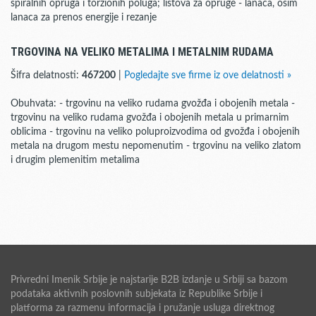
spiralnih opruga i torzionih poluga; listova za opruge - lanaca, osim
lanaca za prenos energije i rezanje
TRGOVINA NA VELIKO METALIMA I METALNIM RUDAMA
Šifra delatnosti:
467200
|
Pogledajte sve firme iz ove delatnosti »
Obuhvata: - trgovinu na veliko rudama gvožđa i obojenih metala -
trgovinu na veliko rudama gvožđa i obojenih metala u primarnim
oblicima - trgovinu na veliko poluproizvodima od gvožđa i obojenih
metala na drugom mestu nepomenutim - trgovinu na veliko zlatom
i drugim plemenitim metalima
Privredni Imenik Srbije je najstarije B2B izdanje u Srbiji sa bazom
podataka aktivnih poslovnih subjekata iz Republike Srbije i
platforma za razmenu informacija i pružanje usluga direktnog