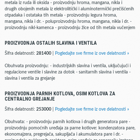
metala iz ruda ili oksida - proizvodnju hroma, mangana, nikla i
drugih obojenih metala iz elektrolitički i aluminotermički prečišćenih
otpadaka i ostataka tih metala - proizvodnju legura hroma,
mangana, nikla i dr. - poluproizvodnju hroma, mangana, nikla i dr. -
proizvodnju nikl-kamenca - proizvodnju žice od tih metala vučenjem
PROIZVODNJA OSTALIH SLAVINA I VENTILA
Šifra delatnosti:
281400
|
Pogledajte sve firme iz ove delatnosti »
Obuhvata proizvodnju: - industrijskih slavina i ventila, uključujući i
regulacione ventile i slavine za dotok - sanitarnih slavina i ventila -
slavina i ventila za grejanje
PROIZVODNJA PARNIH KOTLOVA, OSIM KOTLOVA ZA
CENTRALNO GREJANJE
Šifra delatnosti:
253000
|
Pogledajte sve firme iz ove delatnosti »
Obuhvata: - proizvodnju parnih kotlova i drugih generatora pare -
proizvodnju pomoćnih uređaja za parne kotlove: kondenzatora pare,
ekonomajzera, pregrejača, sakupljača i akumulatora pare i dr. -