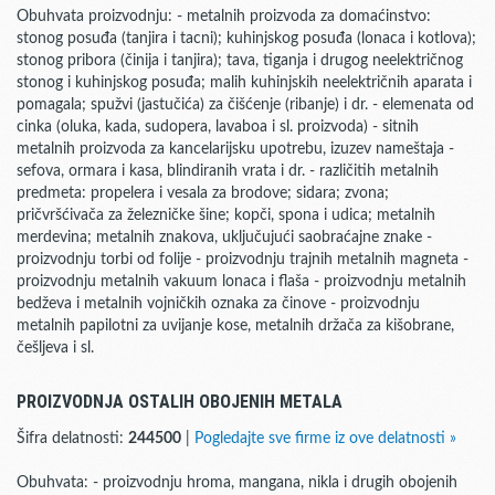
Obuhvata proizvodnju: - metalnih proizvoda za domaćinstvo:
stonog posuđa (tanjira i tacni); kuhinjskog posuđa (lonaca i kotlova);
stonog pribora (činija i tanjira); tava, tiganja i drugog neelektričnog
stonog i kuhinjskog posuđa; malih kuhinjskih neelektričnih aparata i
pomagala; spužvi (jastučića) za čišćenje (ribanje) i dr. - elemenata od
cinka (oluka, kada, sudopera, lavaboa i sl. proizvoda) - sitnih
metalnih proizvoda za kancelarijsku upotrebu, izuzev nameštaja -
sefova, ormara i kasa, blindiranih vrata i dr. - različitih metalnih
predmeta: propelera i vesala za brodove; sidara; zvona;
pričvršćivača za železničke šine; kopči, spona i udica; metalnih
merdevina; metalnih znakova, uključujući saobraćajne znake -
proizvodnju torbi od folije - proizvodnju trajnih metalnih magneta -
proizvodnju metalnih vakuum lonaca i flaša - proizvodnju metalnih
bedževa i metalnih vojničkih oznaka za činove - proizvodnju
metalnih papilotni za uvijanje kose, metalnih držača za kišobrane,
češljeva i sl.
PROIZVODNJA OSTALIH OBOJENIH METALA
Šifra delatnosti:
244500
|
Pogledajte sve firme iz ove delatnosti »
Obuhvata: - proizvodnju hroma, mangana, nikla i drugih obojenih