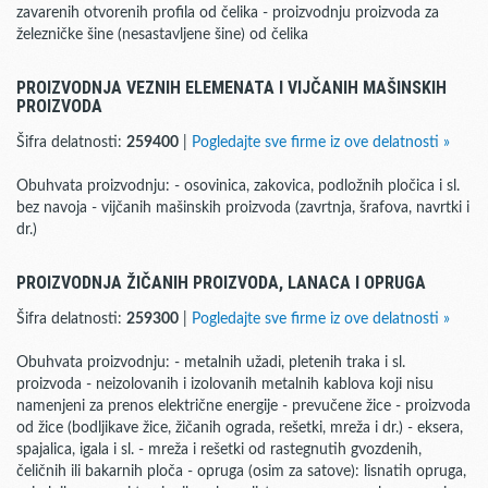
zavarenih otvorenih profila od čelika - proizvodnju proizvoda za
železničke šine (nesastavljene šine) od čelika
PROIZVODNJA VEZNIH ELEMENATA I VIJČANIH MAŠINSKIH
PROIZVODA
Šifra delatnosti:
259400
|
Pogledajte sve firme iz ove delatnosti »
Obuhvata proizvodnju: - osovinica, zakovica, podložnih pločica i sl.
bez navoja - vijčanih mašinskih proizvoda (zavrtnja, šrafova, navrtki i
dr.)
PROIZVODNJA ŽIČANIH PROIZVODA, LANACA I OPRUGA
Šifra delatnosti:
259300
|
Pogledajte sve firme iz ove delatnosti »
Obuhvata proizvodnju: - metalnih užadi, pletenih traka i sl.
proizvoda - neizolovanih i izolovanih metalnih kablova koji nisu
namenjeni za prenos električne energije - prevučene žice - proizvoda
od žice (bodljikave žice, žičanih ograda, rešetki, mreža i dr.) - eksera,
spajalica, igala i sl. - mreža i rešetki od rastegnutih gvozdenih,
čeličnih ili bakarnih ploča - opruga (osim za satove): lisnatih opruga,