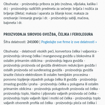
Obuhvata: - proizvodnju pribora za jelo (noževa, viljušaka, kašika i
dr.) - proizvodnju različitih predmeta za sečenje: brijača i nožića za
brijanje (žileta); makaza i aparata za šišanje kose; makaza za
orezivanje i kresanje granja i dr. - proizvodnju sablji, mačeva,
bajoneta i dr.
PROIZVODNJA SIROVOG GVOŽĐA, ČELIKA I FEROLEGURA
Šifra delatnosti:
241000
|
Pogledajte sve firme iz ove delatnosti »
Obuhvata: - delatnosti visokih peći, konvertora čelika i valjaonica -
proizvodnju sirovog čelika i manganovog gvožđa u blokovima ili
ostalim primarnim oblicima - proizvodnju legura gvožđa -
proizvodnju proizvoda od gvožđa direktnom redukcijom gvožđa i
ostalih proizvoda od sunđerastog gvožđa - proizvodnju gvožđa
izrazite čistoće elektrolizom ili ostalim hemijskim procesima -
ponovno topljenje otpadnih poluga čelika ili gvožđa - proizvodnju
zrnastog gvožđa i praha - proizvodnju čelika u polugama ili ostalim
primarnim oblicima - proizvodnju polugotovih proizvoda od čelika -
proizvodnju toplo, hladno i pljosnato valjanih proizvoda od čelika -
proizvodnju toplo valjanih šipki i motki od čelika - proizvodnju toplo
valjanih otvorenih profila od čelika - proizvodnju ploča od čelika i