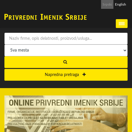
Srpski
English
Napredna pretraga