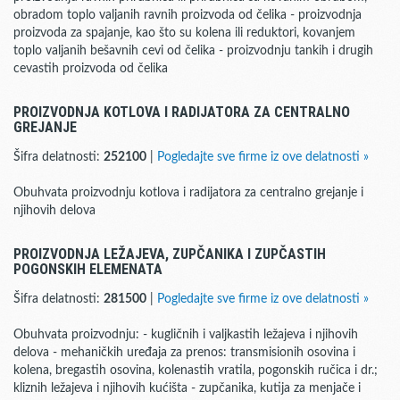
obradom toplo valjanih ravnih proizvoda od čelika - proizvodnja
proizvoda za spajanje, kao što su kolena ili reduktori, kovanjem
toplo valjanih bešavnih cevi od čelika - proizvodnju tankih i drugih
cevastih proizvoda od čelika
PROIZVODNJA KOTLOVA I RADIJATORA ZA CENTRALNO
GREJANJE
Šifra delatnosti:
252100
|
Pogledajte sve firme iz ove delatnosti »
Obuhvata proizvodnju kotlova i radijatora za centralno grejanje i
njihovih delova
PROIZVODNJA LEŽAJEVA, ZUPČANIKA I ZUPČASTIH
POGONSKIH ELEMENATA
Šifra delatnosti:
281500
|
Pogledajte sve firme iz ove delatnosti »
Obuhvata proizvodnju: - kugličnih i valjkastih ležajeva i njihovih
delova - mehaničkih uređaja za prenos: transmisionih osovina i
kolena, bregastih osovina, kolenastih vratila, pogonskih ručica i dr.;
kliznih ležajeva i njihovih kućišta - zupčanika, kutija za menjače i