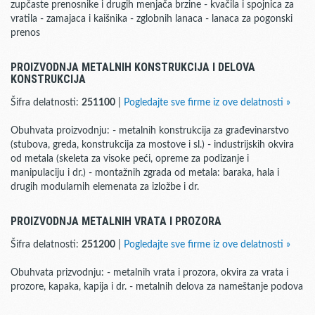
zupčaste prenosnike i drugih menjača brzine - kvačila i spojnica za
vratila - zamajaca i kaišnika - zglobnih lanaca - lanaca za pogonski
prenos
PROIZVODNJA METALNIH KONSTRUKCIJA I DELOVA
KONSTRUKCIJA
Šifra delatnosti:
251100
|
Pogledajte sve firme iz ove delatnosti »
Obuhvata proizvodnju: - metalnih konstrukcija za građevinarstvo
(stubova, greda, konstrukcija za mostove i sl.) - industrijskih okvira
od metala (skeleta za visoke peći, opreme za podizanje i
manipulaciju i dr.) - montažnih zgrada od metala: baraka, hala i
drugih modularnih elemenata za izložbe i dr.
PROIZVODNJA METALNIH VRATA I PROZORA
Šifra delatnosti:
251200
|
Pogledajte sve firme iz ove delatnosti »
Obuhvata prizvodnju: - metalnih vrata i prozora, okvira za vrata i
prozore, kapaka, kapija i dr. - metalnih delova za nameštanje podova