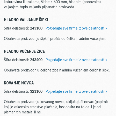
koturovima ili trakama, širine < 600 mm, hladnim (ponovnim)
valjanjem toplo valjanih pljosnatih proizvoda.
HLADNO VALJANJE ŠIPKI
Šifra delatnosti:
243100
|
Pogledajte sve firme iz ove delatnosti »
Obuhvata proizvodnju šipki i profila od čelika hladnim vučenjem.
HLADNO VUČENJE ŽICE
Šifra delatnosti:
243400
|
Pogledajte sve firme iz ove delatnosti »
Obuhvata proizvodnju čelične žice hladnim vučenjem čeličnih šipki.
KOVANJE NOVCA
Šifra delatnosti:
321100
|
Pogledajte sve firme iz ove delatnosti »
Obuhvata proizvodnju kovanog novca, uključujući novac (papirni)
koji je zakonsko sredstvo plaćanja, bez obzira na to da li je od
plemenitih metala ili ne.