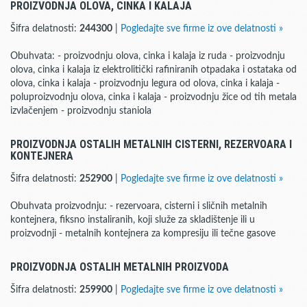
PROIZVODNJA OLOVA, CINKA I KALAJA
Šifra delatnosti:
244300
|
Pogledajte sve firme iz ove delatnosti »
Obuhvata: - proizvodnju olova, cinka i kalaja iz ruda - proizvodnju
olova, cinka i kalaja iz elektrolitički rafiniranih otpadaka i ostataka od
olova, cinka i kalaja - proizvodnju legura od olova, cinka i kalaja -
poluproizvodnju olova, cinka i kalaja - proizvodnju žice od tih metala
izvlačenjem - proizvodnju staniola
PROIZVODNJA OSTALIH METALNIH CISTERNI, REZERVOARA I
KONTEJNERA
Šifra delatnosti:
252900
|
Pogledajte sve firme iz ove delatnosti »
Obuhvata proizvodnju: - rezervoara, cisterni i sličnih metalnih
kontejnera, fiksno instaliranih, koji služe za skladištenje ili u
proizvodnji - metalnih kontejnera za kompresiju ili tečne gasove
PROIZVODNJA OSTALIH METALNIH PROIZVODA
Šifra delatnosti:
259900
|
Pogledajte sve firme iz ove delatnosti »