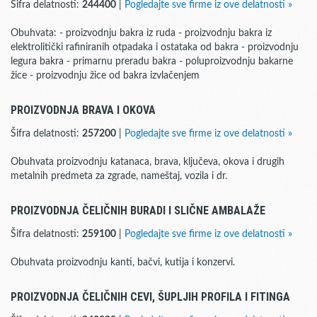
Šifra delatnosti:
244400
|
Pogledajte sve firme iz ove delatnosti »
Obuhvata: - proizvodnju bakra iz ruda - proizvodnju bakra iz
elektrolitički rafiniranih otpadaka i ostataka od bakra - proizvodnju
legura bakra - primarnu preradu bakra - poluproizvodnju bakarne
žice - proizvodnju žice od bakra izvlačenjem
PROIZVODNJA BRAVA I OKOVA
Šifra delatnosti:
257200
|
Pogledajte sve firme iz ove delatnosti »
Obuhvata proizvodnju katanaca, brava, ključeva, okova i drugih
metalnih predmeta za zgrade, nameštaj, vozila i dr.
PROIZVODNJA ČELIČNIH BURADI I SLIČNE AMBALAŽE
Šifra delatnosti:
259100
|
Pogledajte sve firme iz ove delatnosti »
Obuhvata proizvodnju kanti, bačvi, kutija i konzervi.
PROIZVODNJA ČELIČNIH CEVI, ŠUPLJIH PROFILA I FITINGA