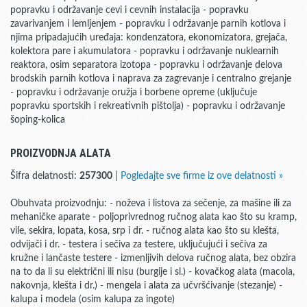
popravku i održavanje cevi i cevnih instalacija - popravku
zavarivanjem i lemljenjem - popravku i održavanje parnih kotlova i
njima pripadajućih uređaja: kondenzatora, ekonomizatora, grejača,
kolektora pare i akumulatora - popravku i održavanje nuklearnih
reaktora, osim separatora izotopa - popravku i održavanje delova
brodskih parnih kotlova i naprava za zagrevanje i centralno grejanje
- popravku i održavanje oružja i borbene opreme (uključuje
popravku sportskih i rekreativnih pištolja) - popravku i održavanje
šoping-kolica
PROIZVODNJA ALATA
Šifra delatnosti:
257300
|
Pogledajte sve firme iz ove delatnosti »
Obuhvata proizvodnju: - noževa i listova za sečenje, za mašine ili za
mehaničke aparate - poljoprivrednog ručnog alata kao što su kramp,
vile, sekira, lopata, kosa, srp i dr. - ručnog alata kao što su klešta,
odvijači i dr. - testera i sečiva za testere, uključujući i sečiva za
kružne i lančaste testere - izmenljivih delova ručnog alata, bez obzira
na to da li su električni ili nisu (burgije i sl.) - kovačkog alata (macola,
nakovnja, klešta i dr.) - mengela i alata za učvršćivanje (stezanje) -
kalupa i modela (osim kalupa za ingote)