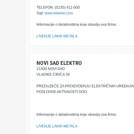
TELEFON: (0230) 411-000
Sajt:
www.lebelier.com
Informacije o delatnostima koje obavlja ova firma:
LIVENJE LAKIH METALA
NOVI SAD ELEKTRO
21000 NOVI SAD
VLADIKE ĆIRIĆA 39
PREDUZEĆE ZA PROIZVODNJU ELEKTRIČNIH UREĐAJA
POSLOVNE AKTIVNOSTI DOO
Informacije o delatnostima koje obavlja ova firma:
LIVENJE LAKIH METALA