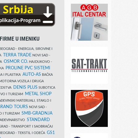
FIRME U IMENIKU
EOGRAD - ENERGIJA, SIROVINE I
TERRA TRADE
DA
NOVI SAD -
OSMOR CO.
KA
HAJDUKOVO -
PROLINE PVC SISTEMI
IKA
AUTO-AS
A I PLASTIKA
BAČKA
MOTORNA VOZILA I DRUGA
DENIS PLUS
REDSTVA
SUBOTICA
METAL SHOP
TVO I TURIZAM
ĐEVINSKI MATERIJALI, STAKLO I
RAND TOURS
NOVI SAD -
SMB-GRADNJA
O I TURIZAM
STANDARD
GRAĐEVINARSTVO
RAD - TRANSPORT I SAOBRAĆAJ
GS1
EOGRAD - TEKSTIL I ODEĆA