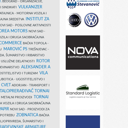
.
BEOGRAD - ORGANIZACIJE,
VULKANIZER
I SINDIKATI
ATAJNICA - MOTORNA VOZILA I
INSTITUT ZA
AJNA SREDSTVA
OVI SAD - POSLOVNE AKTIVNOSTI
COREA MOTORS
NOVI SAD -
ZILA I DRUGA SAOBRAĆAJNA
 COMMERCE
BAČKA TOPOLA -
MAROVIĆ PS
AJ
TREŠNJEVAC -
DA, ŠUMARSTVO I RIBARSTVO
ROTOR
- USLUŽNE DELATNOSTI
ALEKSANDER A
AĐEVINARSTVO
VILA
OSTITELJSTVO I TURIZAM
UBOTICA - UGOSTITELJSTVO I
N CVET
ADORJAN - TRANSPORT I
TALOPRERAĐIVAČ TORNAI
TORNAI
 I METALNI PROIZVODI
A VOZILA I DRUGA SAOBRAĆAJNA
PAPIR
NOVI SAD - PROIZVODI ZA
ZOBNATICA
 UPOTREBU
BAČKA
LJOPRIVREDA, ŠUMARSTVO I
RAĐEVINSKE ARMATURE