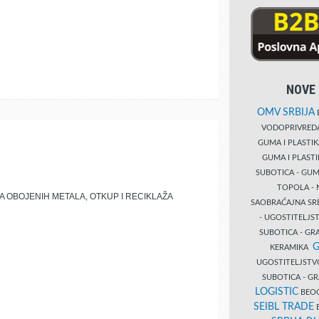
NOVE 
OMV SRBIJA
B
VODOPRIVRE
GUMA I PLASTI
GUMA I PLAST
SUBOTICA - GUM
TOPOLA - 
 OBOJENIH METALA, OTKUP I RECIKLAŽA
SAOBRAĆAJNA S
- UGOSTITELJS
SUBOTICA - GRA
G
KERAMIKA
UGOSTITELJSTV
SUBOTICA - 
LOGISTIC
BEOG
SEIBL TRADE
B