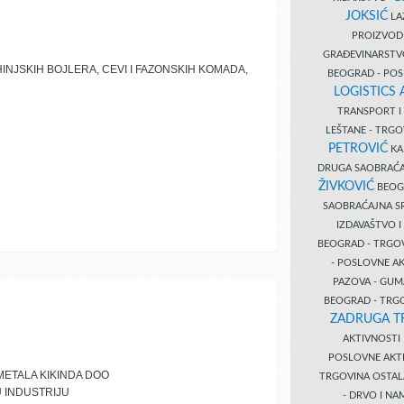
JOKSIĆ
LAZ
PROIZVO
GRAĐEVINARST
INJSKIH BOJLERA, CEVI I FAZONSKIH KOMADA,
BEOGRAD - PO
LOGISTICS
TRANSPORT 
LEŠTANE - TRG
PETROVIĆ
KA
DRUGA SAOBRAĆ
ŽIVKOVIĆ
BEOGR
SAOBRAĆAJNA S
IZDAVAŠTVO 
BEOGRAD - TRGO
- POSLOVNE A
PAZOVA - GUM
BEOGRAD - TRG
ZADRUGA T
AKTIVNOST
POSLOVNE AKT
METALA KIKINDA DOO
TRGOVINA OSTA
U INDUSTRIJU
- DRVO I N