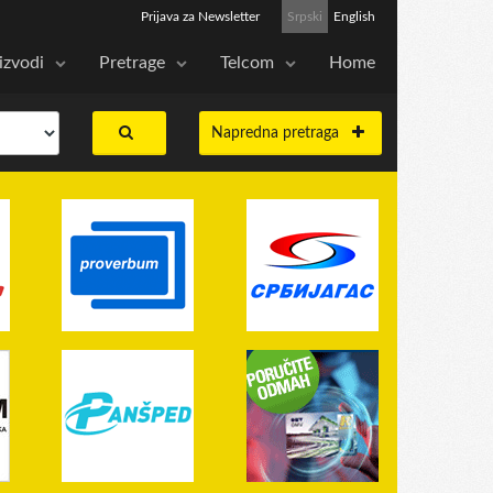
Prijava za Newsletter
Srpski
English
izvodi
Pretrage
Telcom
Home
Napredna pretraga