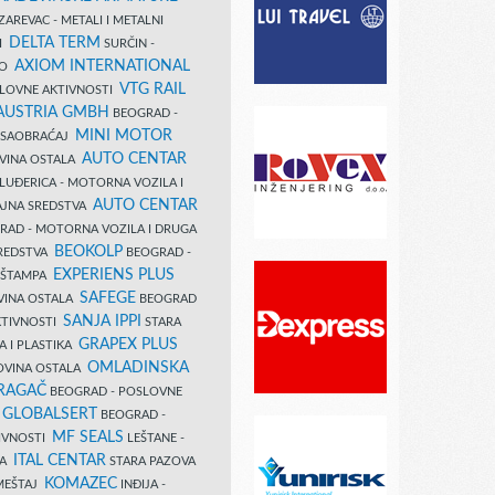
AREVAC - METALI I METALNI
DELTA TERM
DI
SURČIN -
AXIOM INTERNATIONAL
VO
VTG RAIL
SLOVNE AKTIVNOSTI
 AUSTRIA GMBH
BEOGRAD -
MINI MOTOR
I SAOBRAĆAJ
AUTO CENTAR
OVINA OSTALA
LUĐERICA - MOTORNA VOZILA I
AUTO CENTAR
AJNA SREDSTVA
AD - MOTORNA VOZILA I DRUGA
BEOKOLP
REDSTVA
BEOGRAD -
EXPERIENS PLUS
I ŠTAMPA
SAFEGE
VINA OSTALA
BEOGRAD
SANJA IPPI
KTIVNOSTI
STARA
GRAPEX PLUS
A I PLASTIKA
OMLADINSKA
OVINA OSTALA
RAGAČ
BEOGRAD - POSLOVNE
GLOBALSERT
I
BEOGRAD -
MF SEALS
IVNOSTI
LEŠTANE -
ITAL CENTAR
LA
STARA PAZOVA
KOMAZEC
AMEŠTAJ
INĐIJA -