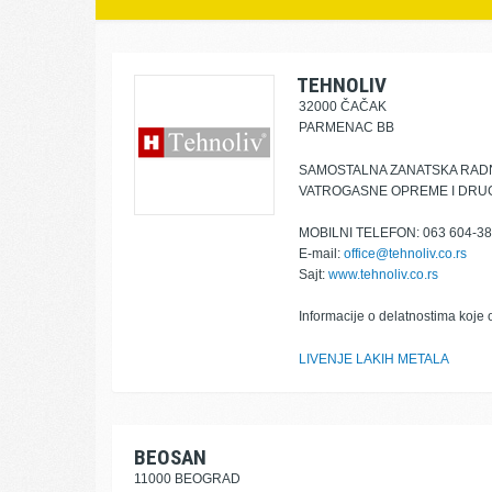
TEHNOLIV
32000 ČAČAK
PARMENAC BB
SAMOSTALNA ZANATSKA RADNJ
VATROGASNE OPREME I DRU
MOBILNI TELEFON: 063 604-3
E-mail:
office@tehnoliv.co.rs
Sajt:
www.tehnoliv.co.rs
Informacije o delatnostima koje 
LIVENJE LAKIH METALA
BEOSAN
11000 BEOGRAD