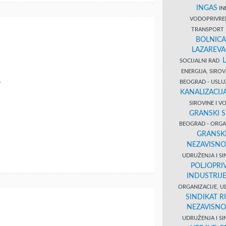
INGAS
INĐ
VODOPRIVR
TRANSPORT 
BOLNICA
LAZAREVA
SOCIJALNI RAD
ENERGIJA, SIRO
A
BEOGRAD - USL
KANALIZACIJA
SIROVINE I 
GRANSKI S
BEOGRAD - ORGAN
GRANSKI
NEZAVISNO
UDRUŽENJA I SI
POLJOPRI
INDUSTRIJ
ORGANIZACIJE, U
SINDIKAT R
NEZAVISNO
UDRUŽENJA I SI