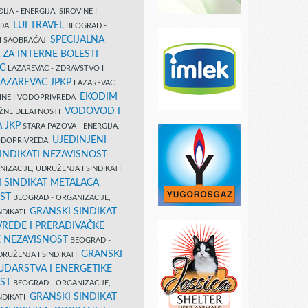
IJA - ENERGIJA, SIROVINE I
LUI TRAVEL
EDA
BEOGRAD -
SPECIJALNA
I SAOBRAĆAJ
 ZA INTERNE BOLESTI
C
LAZAREVAC - ZDRAVSTVO I
LAZAREVAC JPKP
LAZAREVAC -
EKODIM
VINE I VODOPRIVREDA
VODOVOD I
UŽNE DELATNOSTI
 JKP
STARA PAZOVA - ENERGIJA,
UJEDINJENI
VODOPRIVREDA
INDIKATI NEZAVISNOST
IZACIJE, UDRUŽENJA I SINDIKATI
 SINDIKAT METALACA
ST
BEOGRAD - ORGANIZACIJE,
GRANSKI SINDIKAT
NDIKATI
VREDE I PRERAĐIVAČKE
E NEZAVISNOST
BEOGRAD -
GRANSKI
DRUŽENJA I SINDIKATI
UDARSTVA I ENERGETIKE
ST
BEOGRAD - ORGANIZACIJE,
GRANSKI SINDIKAT
NDIKATI