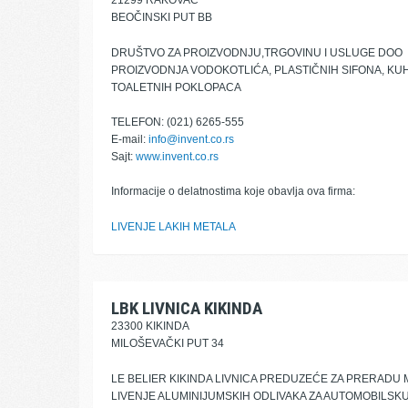
21299 RAKOVAC
BEOČINSKI PUT BB
DRUŠTVO ZA PROIZVODNJU,TRGOVINU I USLUGE DOO
PROIZVODNJA VODOKOTLIĆA, PLASTIČNIH SIFONA, KUH
TOALETNIH POKLOPACA
TELEFON: (021) 6265-555
E-mail:
info@invent.co.rs
Sajt:
www.invent.co.rs
Informacije o delatnostima koje obavlja ova firma:
LIVENJE LAKIH METALA
LBK LIVNICA KIKINDA
23300 KIKINDA
MILOŠEVAČKI PUT 34
LE BELIER KIKINDA LIVNICA PREDUZEĆE ZA PRERADU 
LIVENJE ALUMINIJUMSKIH ODLIVAKA ZA AUTOMOBILSK