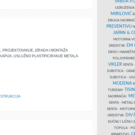
SRBIJA P.U
UDRUŽENJA 
MIRILOVIĆ
B
DRUGA SAOBRAĆ
PREVENTIVU
N
JAPAN & 
MOTORNA VO
EM
SREDSTVA
, PROJEKTOVANJE, IZRADA I MONTAŽA
DRVO I NAMEŠT
 KAPIJA, USLUŽNO PLASTIFICIRANJE METALA
POLJOPRIVRE
VIKLER
SENTA 
SUBOTICA - GR
SUBOTICA - UG
MODENA
S
TISI
TURIZAM
ME
NSTRUKCIJA
SAOBRAĆAJ
SENTA - METALI
SENTA - MOTORN
DIV 
SREDSTVA
KUĆNU I LIČNU
TOPOLA - PO
G
RIBARSTVO