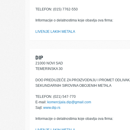
TELEFON: (015) 7762-550
Informacije o delatnostima koje obavlja ova firma:
LIVENJE LAKIH METALA
DIP
21000 NOVI SAD
TEMERINSKA 30
DOO PREDUZEĆE ZA PROIZVODNJU I PROMET ODLIVAKA
SEKUNDARNIH SIROVINA OBOJENIH METALA
TELEFON: (021) 547-770
E-mail:
komercijala.dip@gmail.com
Sajt:
www.dip.rs
Informacije o delatnostima koje obavlja ova firma: