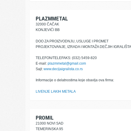
PLAZMMETAL
32000 ČAČAK
KONJEVIĆI BB
DOO ZA PROIZVODNJU, USLUGE I PROMET
PROJEKTOVANJE, IZRADA I MONTAŽA DEČJIH IGRALIŠT
TELEFON/TELEFAKS: (032) 5459-820
E-mail:
plazmmetal@gmail.com
Sajt:
www.decijaigralista.co.rs
Informacije o delatnostima koje obavlja ova firma:
LIVENJE LAKIH METALA
PROMIL
21000 NOVI SAD
TEMERINSKA 95