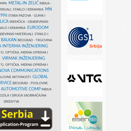
METAL-IN ZELIĆ
TAMPA
INĐIJA -
MN
ERIJALI, STAKLO I KERAMIKA
1996
STARA PAZOVA - GUMA I
LICA
SREMČICA - GRAĐEVINSKI
EURODOM
TAKLO I KERAMIKA
EVINSKI MATERIJALI, STAKLO I
 BALKAN
BEOGRAD - TRGOVINA
 INTERMA INŽENJERING
TO, OPTIČKA, MERNA OPREMA I
VIRMAK INŽENJERING
I
TO, OPTIČKA, MERNA OPREMA I
NOVA COMMUNICATIONS
GLOBAL
SLOVNE AKTIVNOSTI
RVICE
BEOGRAD - POSLOVNE
B AUTOMOTIVE COMP
INĐIJA
OZILA I DRUGA SAOBRAĆAJNA
SREDSTVA