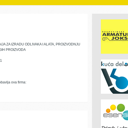
A ZA IZRADU ODLIVAKA I ALATA, PROIZVODNJU
GIH PROIZVODA
81
obavlja ova firma: