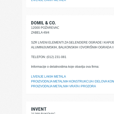
LIVENJE LAKIH METALA
DOMIL & CO.
12000 POŽAREVAC
ZABELA 49/4
SZR LIVENI ELEMENTI ZA GELENDERE OGRADE I KAPIJE
ALUMINIJUMSKIH, BALKONSKIH I DVORIŠNIH OGRADA I
TELEFON: (012) 231-081
Informacije o delatnostima koje obavlja ova firma:
LIVENJE LAKIH METALA
PROIZVODNJA METALNIH KONSTRUKCIJA I DELOVA KO
PROIZVODNJA METALNIH VRATA I PROZORA
INVENT