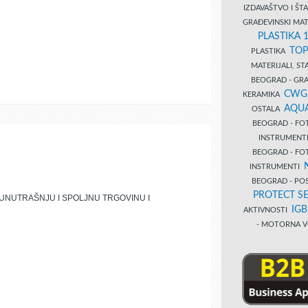
IZDAVAŠTVO I Š
GRAĐEVINSKI MAT
PLASTIKA 
TOP
PLASTIKA
MATERIJALI, S
BEOGRAD - GRAĐ
CWG
KERAMIKA
AQUA
OSTALA
BEOGRAD - FO
INSTRUMENT
BEOGRAD - FO
INSTRUMENTI
BEOGRAD - PO
PROTECT SE
UNUTRAŠNJU I SPOLJNU TRGOVINU I
IG
AKTIVNOSTI
- MOTORNA V