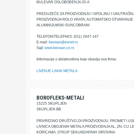
BULEVAR OSLOBOĐENJA 20-A
PREDUZEĆE ZA PROIZVODNJU I SPOLJNU I UNUTRAŠN
PROIZVODNJA ROLO VRATA, AUTOMATSKO OTVARANJE K
ALUMINIJUMSKI SUNCOBRANI
TELEFON/TELEFAKS: (011) 2647-147
E-mail:
beosan@eunet.rs
Sajt:
www.beosan.co.rs
Informacije o delatnostima koje obavlja ova firma:
LIVENJE LAKIH METALA
BOROFLEKS-METALI
15225 SKUPLJEN
SKUPLJEN BB
PRIVREDNO DRUŠTVO ZA PROIZVODNJU, PROMET I U
LIVNICA OBOJENIH METALA PROIZVODNJA AL, ZN, CU LE
KORICAMA, OTKUP SEKUNDARNIH SIROVINA