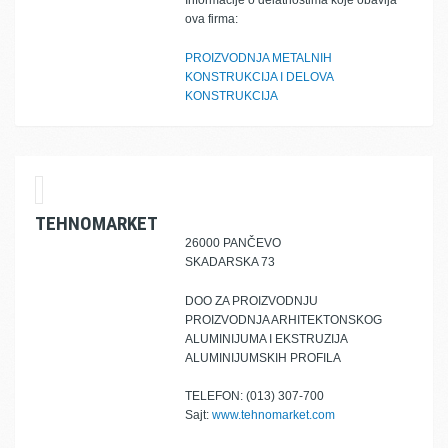
Informacije o delatnostima koje obavlja
ova firma:
PROIZVODNJA METALNIH
KONSTRUKCIJA I DELOVA
KONSTRUKCIJA
TEHNOMARKET
26000 PANČEVO
SKADARSKA 73
DOO ZA PROIZVODNJU
PROIZVODNJA ARHITEKTONSKOG
ALUMINIJUMA I EKSTRUZIJA
ALUMINIJUMSKIH PROFILA
TELEFON: (013) 307-700
Sajt:
www.tehnomarket.com