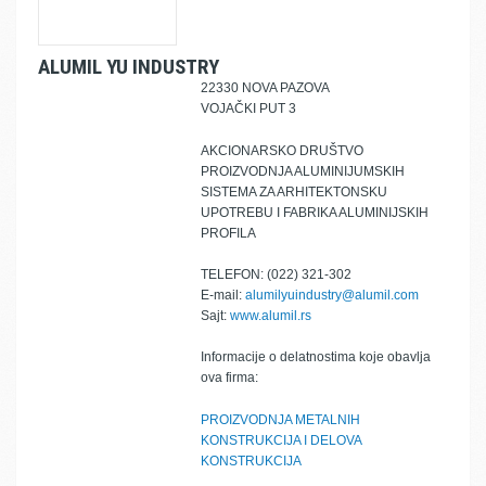
ALUMIL YU INDUSTRY
22330 NOVA PAZOVA
VOJAČKI PUT 3
AKCIONARSKO DRUŠTVO
PROIZVODNJA ALUMINIJUMSKIH
SISTEMA ZA ARHITEKTONSKU
UPOTREBU I FABRIKA ALUMINIJSKIH
PROFILA
TELEFON: (022) 321-302
E-mail:
alumilyuindustry@alumil.com
Sajt:
www.alumil.rs
Informacije o delatnostima koje obavlja
ova firma:
PROIZVODNJA METALNIH
KONSTRUKCIJA I DELOVA
KONSTRUKCIJA