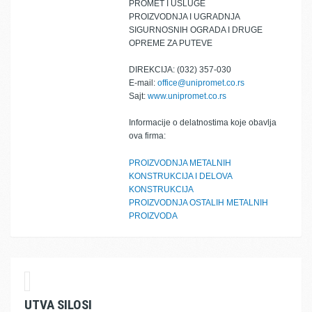
PROMET I USLUGE
PROIZVODNJA I UGRADNJA
SIGURNOSNIH OGRADA I DRUGE
OPREME ZA PUTEVE
DIREKCIJA: (032) 357-030
E-mail:
office@unipromet.co.rs
Sajt:
www.unipromet.co.rs
Informacije o delatnostima koje obavlja
ova firma:
PROIZVODNJA METALNIH
KONSTRUKCIJA I DELOVA
KONSTRUKCIJA
PROIZVODNJA OSTALIH METALNIH
PROIZVODA
UTVA SILOSI