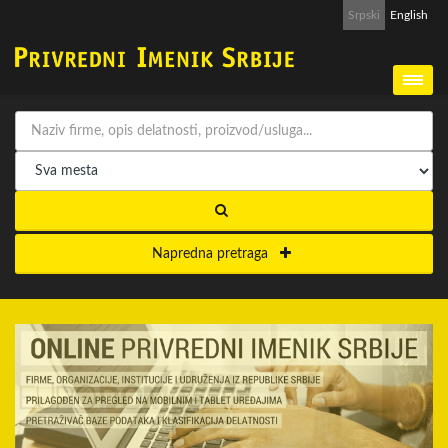
Srpski
English
Napredna pretraga