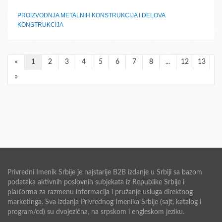
PROIZVODNJA METALNIH KONSTRUKCIJA I DELOVA
KONSTRUKCIJA
«
1
2
3
4
5
6
7
8
...
12
13
»
Privredni Imenik Srbije je najstarije B2B izdanje u Srbiji sa bazom
podataka aktivnih poslovnih subjekata iz Republike Srbije i
platforma za razmenu informacija i pružanje usluga direktnog
marketinga. Sva izdanja Privrednog Imenika Srbije (sajt, katalog i
program/cd) su dvojezična, na srpskom i engleskom jeziku.