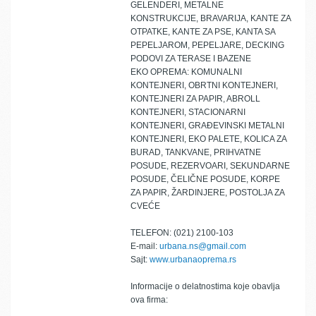
GELENDERI, METALNE
KONSTRUKCIJE, BRAVARIJA, KANTE ZA
OTPATKE, KANTE ZA PSE, KANTA SA
PEPELJAROM, PEPELJARE, DECKING
PODOVI ZA TERASE I BAZENE
EKO OPREMA: KOMUNALNI
KONTEJNERI, OBRTNI KONTEJNERI,
KONTEJNERI ZA PAPIR, ABROLL
KONTEJNERI, STACIONARNI
KONTEJNERI, GRAĐEVINSKI METALNI
KONTEJNERI, EKO PALETE, KOLICA ZA
BURAD, TANKVANE, PRIHVATNE
POSUDE, REZERVOARI, SEKUNDARNE
POSUDE, ČELIČNE POSUDE, KORPE
ZA PAPIR, ŽARDINJERE, POSTOLJA ZA
CVEĆE
TELEFON: (021) 2100-103
E-mail:
urbana.ns@gmail.com
Sajt:
www.urbanaoprema.rs
Informacije o delatnostima koje obavlja
ova firma: