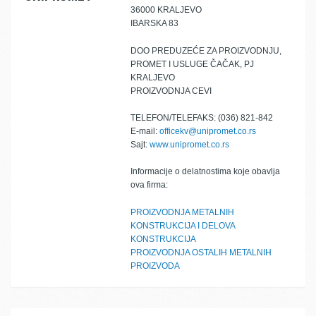
36000 KRALJEVO
IBARSKA 83
DOO PREDUZEĆE ZA PROIZVODNJU,
PROMET I USLUGE ČAČAK, PJ
KRALJEVO
PROIZVODNJA CEVI
TELEFON/TELEFAKS: (036) 821-842
E-mail:
officekv@unipromet.co.rs
Sajt:
www.unipromet.co.rs
Informacije o delatnostima koje obavlja
ova firma:
PROIZVODNJA METALNIH
KONSTRUKCIJA I DELOVA
KONSTRUKCIJA
PROIZVODNJA OSTALIH METALNIH
PROIZVODA