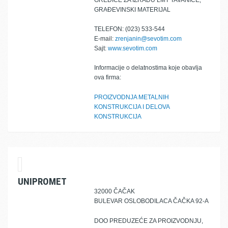
GREDICE ZA IZRADU LMT TAVANICE,
GRAĐEVINSKI MATERIJAL
TELEFON: (023) 533-544
E-mail:
zrenjanin@sevotim.com
Sajt:
www.sevotim.com
Informacije o delatnostima koje obavlja
ova firma:
PROIZVODNJA METALNIH
KONSTRUKCIJA I DELOVA
KONSTRUKCIJA
UNIPROMET
32000 ČAČAK
BULEVAR OSLOBODILACA ČAČKA 92-A
DOO PREDUZEĆE ZA PROIZVODNJU,