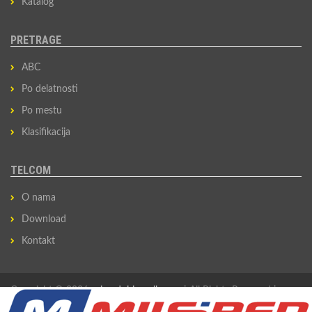
Katalog
PRETRAGE
ABC
Po delatnosti
Po mestu
Klasifikacija
TELCOM
O nama
Download
Kontakt
Copyright © 2026
privredni-imenik.com
| All Rights Reserved |
Izradio
Sovan