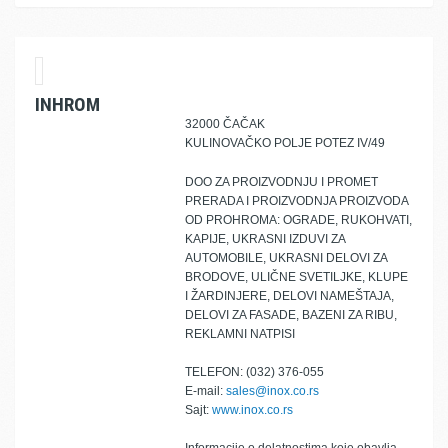
INHROM
32000 ČAČAK
KULINOVAČKO POLJE POTEZ IV/49
DOO ZA PROIZVODNJU I PROMET
PRERADA I PROIZVODNJA PROIZVODA
OD PROHROMA: OGRADE, RUKOHVATI,
KAPIJE, UKRASNI IZDUVI ZA
AUTOMOBILE, UKRASNI DELOVI ZA
BRODOVE, ULIČNE SVETILJKE, KLUPE
I ŽARDINJERE, DELOVI NAMEŠTAJA,
DELOVI ZA FASADE, BAZENI ZA RIBU,
REKLAMNI NATPISI
TELEFON: (032) 376-055
E-mail:
sales@inox.co.rs
Sajt:
www.inox.co.rs