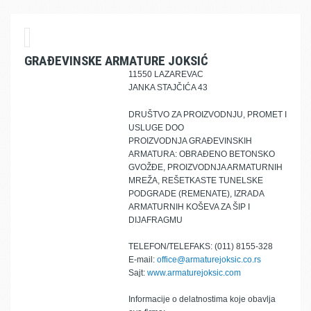
GRAĐEVINSKE ARMATURE JOKSIĆ
11550 LAZAREVAC
JANKA STAJČIĆA 43
DRUŠTVO ZA PROIZVODNJU, PROMET I
USLUGE DOO
PROIZVODNJA GRAĐEVINSKIH
ARMATURA: OBRAĐENO BETONSKO
GVOŽĐE, PROIZVODNJA ARMATURNIH
MREŽA, REŠETKASTE TUNELSKE
PODGRADE (REMENATE), IZRADA
ARMATURNIH KOŠEVA ZA ŠIP I
DIJAFRAGMU
TELEFON/TELEFAKS: (011) 8155-328
E-mail:
office@armaturejoksic.co.rs
Sajt:
www.armaturejoksic.com
Informacije o delatnostima koje obavlja