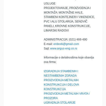
USLUGE
PROJEKTOVANJE, PROIZVODNJA I
MONTAŽA: MONTAŽNE HALE,
STAMBENI KONTEJNERI I VIKENDICE,
PVC I ALU STOLARIJA, SENDVIČ
PANELI, KROVNE KONSTRUKCIJE,
LIMARSKI RADOVI
ADMINISTRACIJA: (021) 466-490
E-mail:
erdevik@gmail.com
Sajt:
www.argus-eng.co.rs
Informacije o delatnostima koje obavlja
ova firma:
IZGRADNJA STAMBENIH I
NESTAMBENIH ZGRADA
PROIZVODNJA METALNIH
KONSTRUKCIJA I DELOVA
KONSTRUKCIJA
PROIZVODNJA METALNIH VRATA I
PROZORA
UGRADNJA STOLARIJE