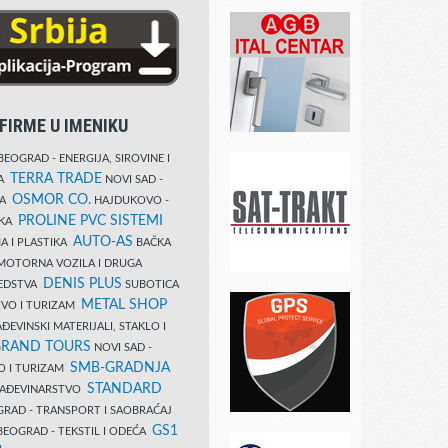
FIRME U IMENIKU
EOGRAD - ENERGIJA, SIROVINE I
TERRA TRADE
DA
NOVI SAD -
OSMOR CO.
KA
HAJDUKOVO -
PROLINE PVC SISTEMI
IKA
AUTO-AS
A I PLASTIKA
BAČKA
MOTORNA VOZILA I DRUGA
DENIS PLUS
REDSTVA
SUBOTICA
METAL SHOP
TVO I TURIZAM
ĐEVINSKI MATERIJALI, STAKLO I
RAND TOURS
NOVI SAD -
SMB-GRADNJA
O I TURIZAM
STANDARD
GRAĐEVINARSTVO
RAD - TRANSPORT I SAOBRAĆAJ
GS1
EOGRAD - TEKSTIL I ODEĆA