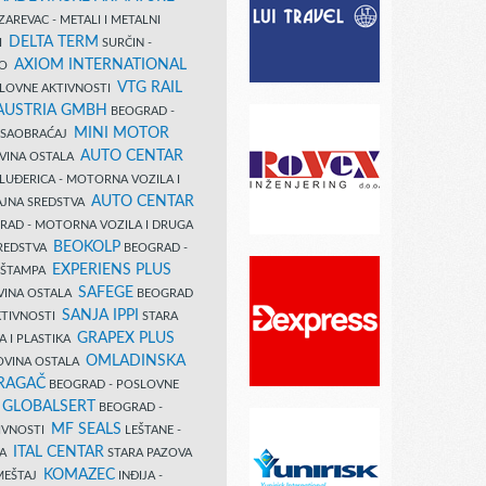
AREVAC - METALI I METALNI
DELTA TERM
DI
SURČIN -
AXIOM INTERNATIONAL
VO
VTG RAIL
SLOVNE AKTIVNOSTI
 AUSTRIA GMBH
BEOGRAD -
MINI MOTOR
I SAOBRAĆAJ
AUTO CENTAR
OVINA OSTALA
LUĐERICA - MOTORNA VOZILA I
AUTO CENTAR
AJNA SREDSTVA
AD - MOTORNA VOZILA I DRUGA
BEOKOLP
REDSTVA
BEOGRAD -
EXPERIENS PLUS
I ŠTAMPA
SAFEGE
VINA OSTALA
BEOGRAD
SANJA IPPI
KTIVNOSTI
STARA
GRAPEX PLUS
A I PLASTIKA
OMLADINSKA
OVINA OSTALA
RAGAČ
BEOGRAD - POSLOVNE
GLOBALSERT
I
BEOGRAD -
MF SEALS
IVNOSTI
LEŠTANE -
ITAL CENTAR
LA
STARA PAZOVA
KOMAZEC
AMEŠTAJ
INĐIJA -