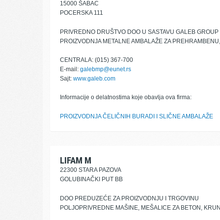
15000 ŠABAC
POCERSKA 111
PRIVREDNO DRUŠTVO DOO U SASTAVU GALEB GROUP
PROIZVODNJA METALNE AMBALAŽE ZA PREHRAMBENU,
CENTRALA: (015) 367-700
E-mail:
galebmp@eunet.rs
Sajt:
www.galeb.com
Informacije o delatnostima koje obavlja ova firma:
PROIZVODNJA ČELIČNIH BURADI I SLIČNE AMBALAŽE
LIFAM M
22300 STARA PAZOVA
GOLUBINAČKI PUT BB
DOO PREDUZEĆE ZA PROIZVODNJU I TRGOVINU
POLJOPRIVREDNE MAŠINE, MEŠALICE ZA BETON, KRU