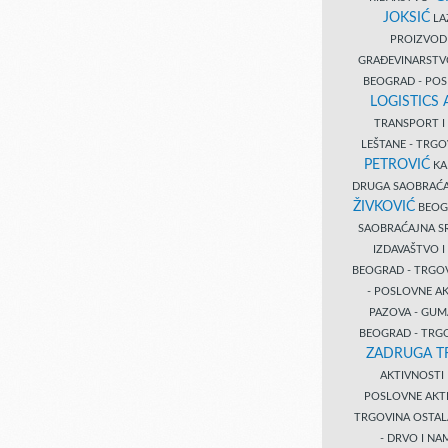
JOKSIĆ
LAZ
PROIZVO
GRAĐEVINARST
BEOGRAD - PO
LOGISTICS
TRANSPORT 
LEŠTANE - TRG
PETROVIĆ
KA
DRUGA SAOBRAĆ
ŽIVKOVIĆ
BEOGR
SAOBRAĆAJNA S
IZDAVAŠTVO 
BEOGRAD - TRGO
- POSLOVNE A
PAZOVA - GUM
BEOGRAD - TRG
ZADRUGA T
AKTIVNOST
POSLOVNE AKT
TRGOVINA OSTA
- DRVO I N