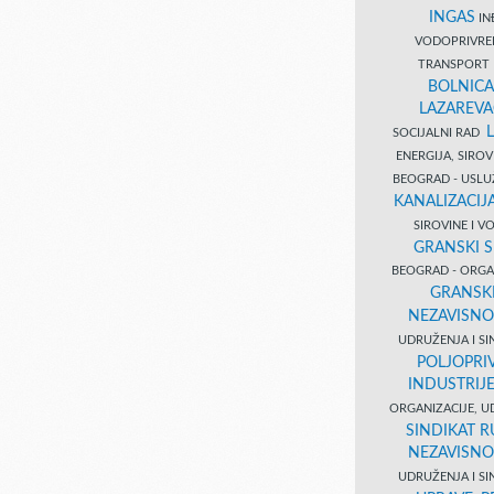
INGAS
INĐ
VODOPRIVR
TRANSPORT 
BOLNICA
LAZAREVA
SOCIJALNI RAD
ENERGIJA, SIRO
BEOGRAD - USL
KANALIZACIJA
SIROVINE I 
GRANSKI S
BEOGRAD - ORGAN
GRANSKI
NEZAVISNO
UDRUŽENJA I SI
POLJOPRI
INDUSTRIJ
ORGANIZACIJE, U
SINDIKAT R
NEZAVISNO
UDRUŽENJA I SI