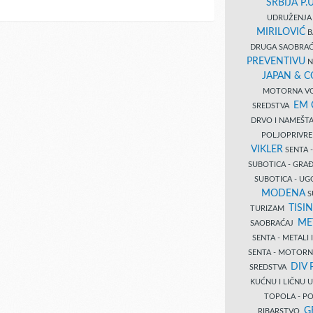
SRBIJA P.U
UDRUŽENJA 
MIRILOVIĆ
B
DRUGA SAOBRAĆ
PREVENTIVU
N
JAPAN & 
MOTORNA VO
EM
SREDSTVA
DRVO I NAMEŠT
POLJOPRIVRE
VIKLER
SENTA 
SUBOTICA - GR
SUBOTICA - UG
MODENA
S
TISI
TURIZAM
ME
SAOBRAĆAJ
SENTA - METALI
SENTA - MOTORN
DIV 
SREDSTVA
KUĆNU I LIČNU
TOPOLA - PO
G
RIBARSTVO