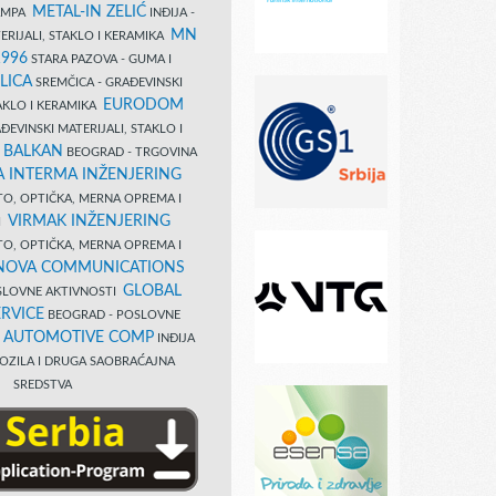
METAL-IN ZELIĆ
TAMPA
INĐIJA -
MN
ERIJALI, STAKLO I KERAMIKA
1996
STARA PAZOVA - GUMA I
LICA
SREMČICA - GRAĐEVINSKI
EURODOM
TAKLO I KERAMIKA
EVINSKI MATERIJALI, STAKLO I
 BALKAN
BEOGRAD - TRGOVINA
 INTERMA INŽENJERING
TO, OPTIČKA, MERNA OPREMA I
VIRMAK INŽENJERING
I
TO, OPTIČKA, MERNA OPREMA I
NOVA COMMUNICATIONS
GLOBAL
SLOVNE AKTIVNOSTI
RVICE
BEOGRAD - POSLOVNE
B AUTOMOTIVE COMP
INĐIJA
OZILA I DRUGA SAOBRAĆAJNA
SREDSTVA