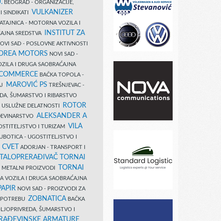
.
BEOGRAD - ORGANIZACIJE,
VULKANIZER
I SINDIKATI
ATAJNICA - MOTORNA VOZILA I
INSTITUT ZA
AJNA SREDSTVA
OVI SAD - POSLOVNE AKTIVNOSTI
COREA MOTORS
NOVI SAD -
ZILA I DRUGA SAOBRAĆAJNA
 COMMERCE
BAČKA TOPOLA -
MAROVIĆ PS
AJ
TREŠNJEVAC -
DA, ŠUMARSTVO I RIBARSTVO
ROTOR
- USLUŽNE DELATNOSTI
ALEKSANDER A
AĐEVINARSTVO
VILA
OSTITELJSTVO I TURIZAM
UBOTICA - UGOSTITELJSTVO I
N CVET
ADORJAN - TRANSPORT I
TALOPRERAĐIVAČ TORNAI
TORNAI
 I METALNI PROIZVODI
A VOZILA I DRUGA SAOBRAĆAJNA
PAPIR
NOVI SAD - PROIZVODI ZA
ZOBNATICA
 UPOTREBU
BAČKA
LJOPRIVREDA, ŠUMARSTVO I
RAĐEVINSKE ARMATURE