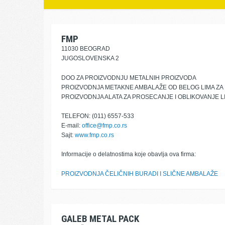
FMP
11030 BEOGRAD
JUGOSLOVENSKA 2
DOO ZA PROIZVODNJU METALNIH PROIZVODA
PROIZVODNJA METAKNE AMBALAŽE OD BELOG LIMA ZA
PROIZVODNJA ALATA ZA PROSECANJE I OBLIKOVANJE LI
TELEFON: (011) 6557-533
E-mail:
office@fmp.co.rs
Sajt:
www.fmp.co.rs
Informacije o delatnostima koje obavlja ova firma:
PROIZVODNJA ČELIČNIH BURADI I SLIČNE AMBALAŽE
GALEB METAL PACK