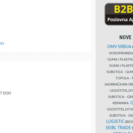
NOVE 
VO
OMV SRBIJA
B
VODOPRIVRE
GUMA I PLASTI
GUMA I PLAST
SUBOTICA - GUM
TOPOLA - 
SAOBRAĆAJNA S
- UGOSTITELJS
RT DOO
SUBOTICA - GRA
G
KERAMIKA
UGOSTITELJSTV
SUBOTICA - 
LOGISTIC
BEOG
SEIBL TRADE
B