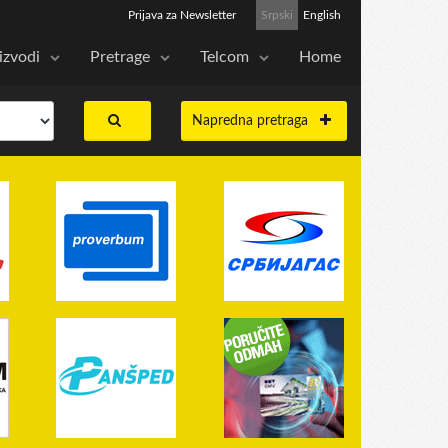
Prijava za Newsletter
Srpski
English
izvodi
Pretrage
Telcom
Home
Napredna pretraga