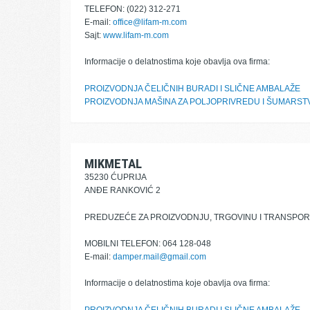
TELEFON: (022) 312-271
E-mail:
office@lifam-m.com
Sajt:
www.lifam-m.com
Informacije o delatnostima koje obavlja ova firma:
PROIZVODNJA ČELIČNIH BURADI I SLIČNE AMBALAŽE
PROIZVODNJA MAŠINA ZA POLJOPRIVREDU I ŠUMARST
MIKMETAL
35230 ĆUPRIJA
ANĐE RANKOVIĆ 2
PREDUZEĆE ZA PROIZVODNJU, TRGOVINU I TRANSPO
MOBILNI TELEFON: 064 128-048
E-mail:
damper.mail@gmail.com
Informacije o delatnostima koje obavlja ova firma: