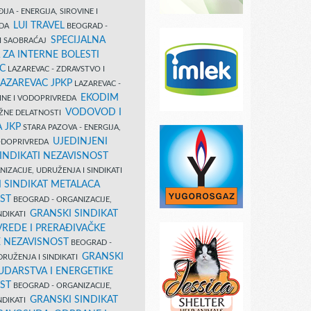
IJA - ENERGIJA, SIROVINE I
LUI TRAVEL
EDA
BEOGRAD -
SPECIJALNA
I SAOBRAĆAJ
 ZA INTERNE BOLESTI
C
LAZAREVAC - ZDRAVSTVO I
LAZAREVAC JPKP
LAZAREVAC -
EKODIM
VINE I VODOPRIVREDA
VODOVOD I
UŽNE DELATNOSTI
 JKP
STARA PAZOVA - ENERGIJA,
UJEDINJENI
VODOPRIVREDA
INDIKATI NEZAVISNOST
IZACIJE, UDRUŽENJA I SINDIKATI
 SINDIKAT METALACA
ST
BEOGRAD - ORGANIZACIJE,
GRANSKI SINDIKAT
NDIKATI
VREDE I PRERAĐIVAČKE
E NEZAVISNOST
BEOGRAD -
GRANSKI
DRUŽENJA I SINDIKATI
UDARSTVA I ENERGETIKE
ST
BEOGRAD - ORGANIZACIJE,
GRANSKI SINDIKAT
NDIKATI