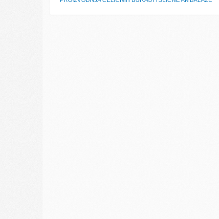
PROIZVODNJA ČELIČNIH BURADI I SLIČNE AMBALAŽE