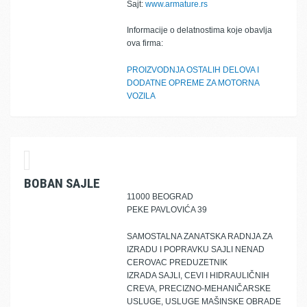
Sajt:
www.armature.rs
Informacije o delatnostima koje obavlja
ova firma:
PROIZVODNJA OSTALIH DELOVA I
DODATNE OPREME ZA MOTORNA
VOZILA
BOBAN SAJLE
11000 BEOGRAD
PEKE PAVLOVIĆA 39
SAMOSTALNA ZANATSKA RADNJA ZA
IZRADU I POPRAVKU SAJLI NENAD
CEROVAC PREDUZETNIK
IZRADA SAJLI, CEVI I HIDRAULIČNIH
CREVA, PRECIZNO-MEHANIČARSKE
USLUGE, USLUGE MAŠINSKE OBRADE