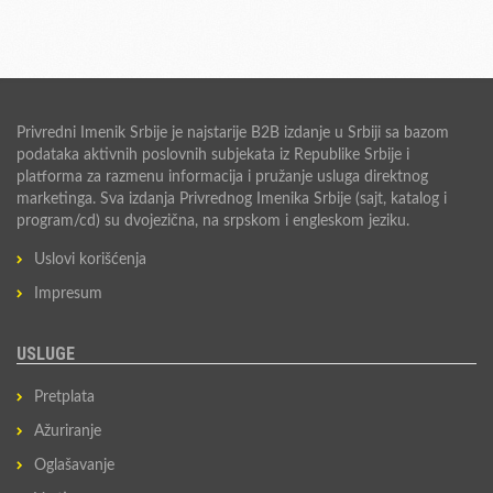
Privredni Imenik Srbije je najstarije B2B izdanje u Srbiji sa bazom
podataka aktivnih poslovnih subjekata iz Republike Srbije i
platforma za razmenu informacija i pružanje usluga direktnog
marketinga. Sva izdanja Privrednog Imenika Srbije (sajt, katalog i
program/cd) su dvojezična, na srpskom i engleskom jeziku.
Uslovi korišćenja
Impresum
USLUGE
Pretplata
Ažuriranje
Oglašavanje