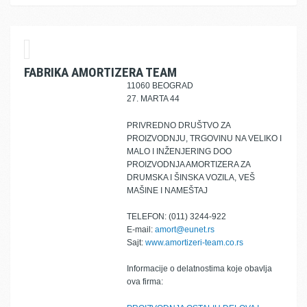
FABRIKA AMORTIZERA TEAM
11060 BEOGRAD
27. MARTA 44
PRIVREDNO DRUŠTVO ZA
PROIZVODNJU, TRGOVINU NA VELIKO I
MALO I INŽENJERING DOO
PROIZVODNJA AMORTIZERA ZA
DRUMSKA I ŠINSKA VOZILA, VEŠ
MAŠINE I NAMEŠTAJ
TELEFON: (011) 3244-922
E-mail:
amort@eunet.rs
Sajt:
www.amortizeri-team.co.rs
Informacije o delatnostima koje obavlja
ova firma: