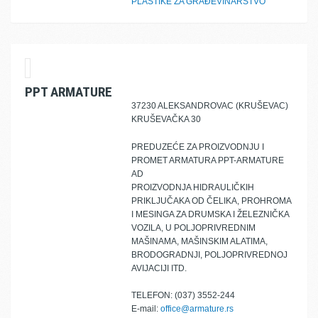
PLASTIKE ZA GRAĐEVINARSTVO
PPT ARMATURE
37230 ALEKSANDROVAC (KRUŠEVAC)
KRUŠEVAČKA 30
PREDUZEĆE ZA PROIZVODNJU I
PROMET ARMATURA PPT-ARMATURE
AD
PROIZVODNJA HIDRAULIČKIH
PRIKLJUČAKA OD ČELIKA, PROHROMA
I MESINGA ZA DRUMSKA I ŽELEZNIČKA
VOZILA, U POLJOPRIVREDNIM
MAŠINAMA, MAŠINSKIM ALATIMA,
BRODOGRADNJI, POLJOPRIVREDNOJ
AVIJACIJI ITD.
TELEFON: (037) 3552-244
E-mail:
office@armature.rs