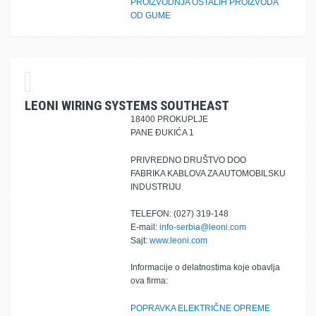
PROIZVODNJA OSTALIH PROIZVODA
OD GUME
LEONI WIRING SYSTEMS SOUTHEAST
18400 PROKUPLJE
PANE ĐUKIĆA 1
PRIVREDNO DRUŠTVO DOO
FABRIKA KABLOVA ZA AUTOMOBILSKU
INDUSTRIJU
TELEFON: (027) 319-148
E-mail:
info-serbia@leoni.com
Sajt:
www.leoni.com
Informacije o delatnostima koje obavlja
ova firma:
POPRAVKA ELEKTRIČNE OPREME