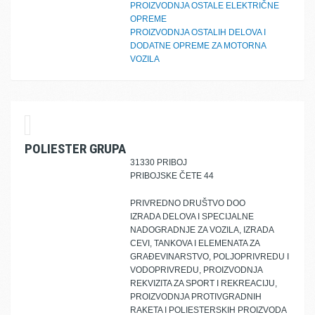
PROIZVODNJA OSTALE ELEKTRIČNE
OPREME
PROIZVODNJA OSTALIH DELOVA I
DODATNE OPREME ZA MOTORNA
VOZILA
POLIESTER GRUPA
31330 PRIBOJ
PRIBOJSKE ČETE 44
PRIVREDNO DRUŠTVO DOO
IZRADA DELOVA I SPECIJALNE
NADOGRADNJE ZA VOZILA, IZRADA
CEVI, TANKOVA I ELEMENATA ZA
GRAĐEVINARSTVO, POLJOPRIVREDU I
VODOPRIVREDU, PROIZVODNJA
REKVIZITA ZA SPORT I REKREACIJU,
PROIZVODNJA PROTIVGRADNIH
RAKETA I POLIESTERSKIH PROIZVODA