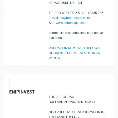
I BRAVARSKE USLUGE
TELEFON/TELEFAKS: (011) 3835-785
E-mail:
bs@bobansajle.co.rs
Sajt:
www.bobansajle.co.rs
Informacije o delatnostima koje obavlja
ova firma:
PROIZVODNJA OSTALIH DELOVA I
DODATNE OPREME ZA MOTORNA
VOZILA
ENIPINVEST
11070 BEOGRAD
BULEVAR ZORANA ĐINĐIĆA 77
DOO PREDUZEĆE ZA PROIZVODNJU,
TRGOVINU I USLUGE