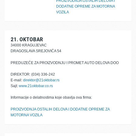
PROIZVODNJA OSTALIH DELOVA I
DODATNE OPREME ZA MOTORNA
VOZILA
21. OKTOBAR
34000 KRAGUJEVAC
DRAGOSLAVA SREJOVIĆA 54
PREDUZEĆE ZA PROIZVODNJU I PROMET AUTO DELOVA DOO
DIREKTOR: (034) 336-242
E-mail:
direktor@21oktobar.rs
Sajt:
www.21oktobar.co.rs
Informacije o delatnostima koje obavlja ova firma:
PROIZVODNJA OSTALIH DELOVA I DODATNE OPREME ZA
MOTORNA VOZILA