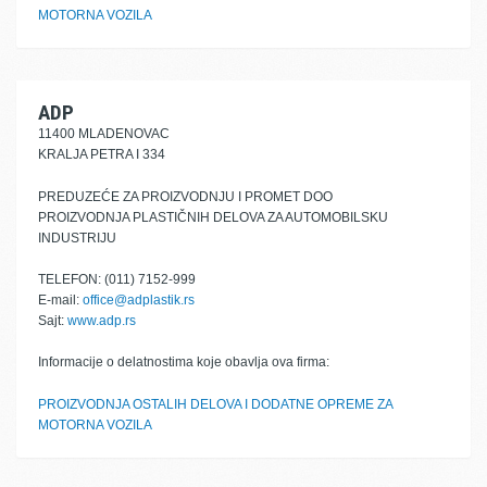
MOTORNA VOZILA
ADP
11400 MLADENOVAC
KRALJA PETRA I 334
PREDUZEĆE ZA PROIZVODNJU I PROMET DOO
PROIZVODNJA PLASTIČNIH DELOVA ZA AUTOMOBILSKU
INDUSTRIJU
TELEFON: (011) 7152-999
E-mail:
office@adplastik.rs
Sajt:
www.adp.rs
Informacije o delatnostima koje obavlja ova firma:
PROIZVODNJA OSTALIH DELOVA I DODATNE OPREME ZA
MOTORNA VOZILA