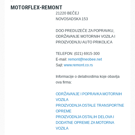
MOTORFLEX-REMONT
21220 BEČEJ
NOVOSADSKA 153
DOO PREDUZEĆE ZA POPRAVKU,
ODRŽAVANJE MOTORNIH VOZILA I
PROIZVODNJU AUTO PRIKOLICA
TELEFON: (021) 6915-300
E-mail:
remont@neobee.net
Sajt:
www.remont.co.rs
Informacije o delatnostima koje obavlja
ova firma:
ODRŽAVANJE I POPRAVKA MOTORNIH
VOZILA
PROIZVODNJA OSTALE TRANSPORTNE
OPREME
PROIZVODNJA OSTALIH DELOVA I
DODATNE OPREME ZA MOTORNA
VOZILA