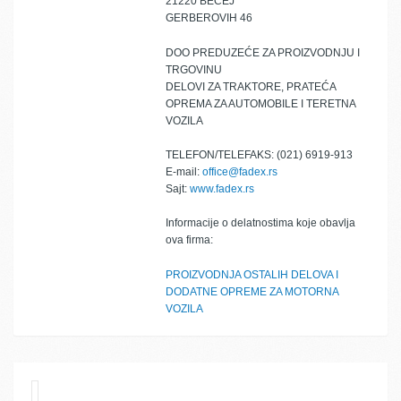
21220 BEČEJ
GERBEROVIH 46
DOO PREDUZEĆE ZA PROIZVODNJU I
TRGOVINU
DELOVI ZA TRAKTORE, PRATEĆA
OPREMA ZA AUTOMOBILE I TERETNA
VOZILA
TELEFON/TELEFAKS: (021) 6919-913
E-mail:
office@fadex.rs
Sajt:
www.fadex.rs
Informacije o delatnostima koje obavlja
ova firma:
PROIZVODNJA OSTALIH DELOVA I
DODATNE OPREME ZA MOTORNA
VOZILA