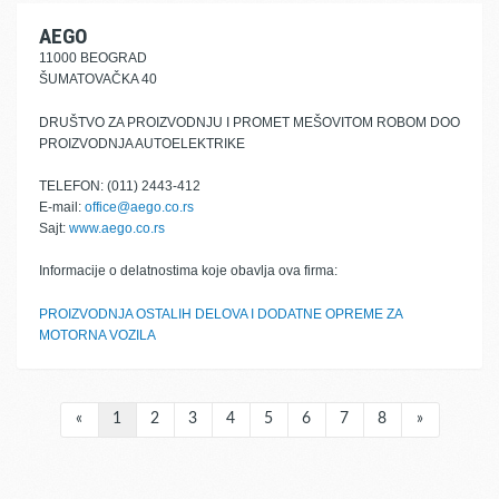
AEGO
11000 BEOGRAD
ŠUMATOVAČKA 40
DRUŠTVO ZA PROIZVODNJU I PROMET MEŠOVITOM ROBOM DOO
PROIZVODNJA AUTOELEKTRIKE
TELEFON: (011) 2443-412
E-mail:
office@aego.co.rs
Sajt:
www.aego.co.rs
Informacije o delatnostima koje obavlja ova firma:
PROIZVODNJA OSTALIH DELOVA I DODATNE OPREME ZA
MOTORNA VOZILA
«
1
2
3
4
5
6
7
8
»