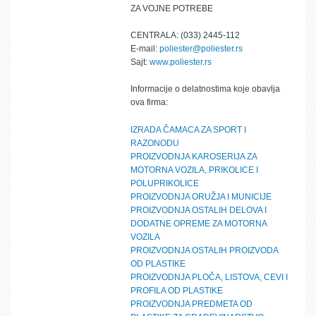
ZA VOJNE POTREBE
CENTRALA: (033) 2445-112
E-mail:
poliester@poliester.rs
Sajt:
www.poliester.rs
Informacije o delatnostima koje obavlja
ova firma:
IZRADA ČAMACA ZA SPORT I
RAZONODU
PROIZVODNJA KAROSERIJA ZA
MOTORNA VOZILA, PRIKOLICE I
POLUPRIKOLICE
PROIZVODNJA ORUŽJA I MUNICIJE
PROIZVODNJA OSTALIH DELOVA I
DODATNE OPREME ZA MOTORNA
VOZILA
PROIZVODNJA OSTALIH PROIZVODA
OD PLASTIKE
PROIZVODNJA PLOČA, LISTOVA, CEVI I
PROFILA OD PLASTIKE
PROIZVODNJA PREDMETA OD