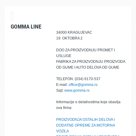
GOMMA LINE
34000 KRAGUJEVAC
19. OKTOBRA 2
DOO ZA PROIZVODNJU PROMET I
USLUGE
FABRIKA ZA PROIZVODNJU PROIZVODA
OD GUME I AUTO DELOVA OD GUME
TELEFON: (034) 6170-537
E-mail:
office@gomma.rs
Sajt:
www.gomma.rs
Informacije o delatnostima koje obavlja
ova firma:
PROIZVODNJA OSTALIH DELOVA I
DODATNE OPREME ZA MOTORNA
VOZILA