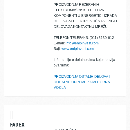
PROIZVODNJA REZERVNIH
ELEKTROMAŠINSKIH DELOVA I
KOMPONENTI U ENERGETICI, IZRADA
DELOVA ZA ELEKTRO VUČNA VOZILA I
DELOVA ZA KONTAKTNU MREŽU
TELEFON/TELEFAKS: (011) 3139-612
E-mail:
info@enipinvest.com
Sajt:
www.enipinvest.com
Informacije o delatnostima koje obavlja
ova firma:
PROIZVODNJA OSTALIH DELOVA I
DODATNE OPREME ZA MOTORNA
VOZILA
FADEX