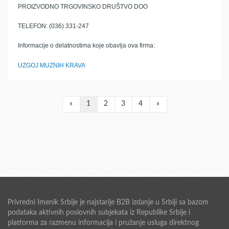
PROIZVODNO TRGOVINSKO DRUŠTVO DOO
TELEFON: (036) 331-247
Informacije o delatnostima koje obavlja ova firma:
UZGOJ MUZNIH KRAVA
«
1
2
3
4
»
Privredni Imenik Srbije je najstarije B2B izdanje u Srbiji sa bazom
podataka aktivnih poslovnih subjekata iz Republike Srbije i
platforma za razmenu informacija i pružanje usluga direktnog