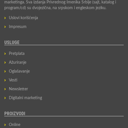
marketinga. Sva izdanja Privrednog Imenika Srbije (sajt, katalog i
program/cd) su dvojezična, na srpskom i engleskom jeziku.
Uslovi korišćenja
Impresum
USLUGE
Pretplata
Ažuriranje
Oglašavanje
Vesti
Newsletter
Digitalni marketing
PROIZVODI
Online