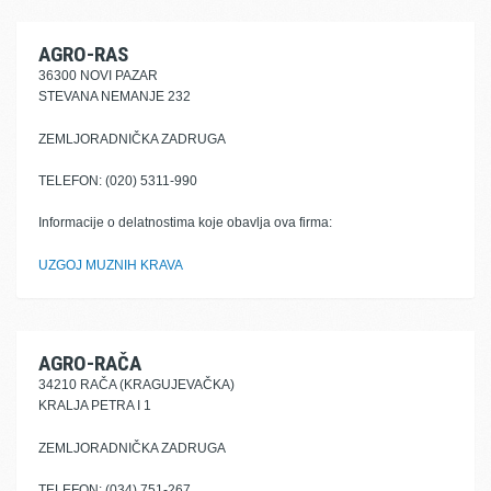
AGRO-RAS
36300 NOVI PAZAR
STEVANA NEMANJE 232
ZEMLJORADNIČKA ZADRUGA
TELEFON: (020) 5311-990
Informacije o delatnostima koje obavlja ova firma:
UZGOJ MUZNIH KRAVA
AGRO-RAČA
34210 RAČA (KRAGUJEVAČKA)
KRALJA PETRA I 1
ZEMLJORADNIČKA ZADRUGA
TELEFON: (034) 751-267