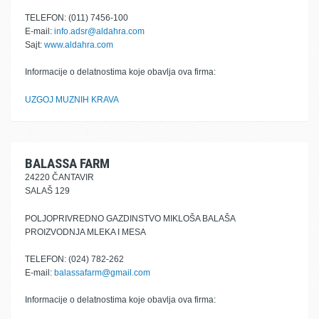
TELEFON: (011) 7456-100
E-mail:
info.adsr@aldahra.com
Sajt:
www.aldahra.com
Informacije o delatnostima koje obavlja ova firma:
UZGOJ MUZNIH KRAVA
BALASSA FARM
24220 ČANTAVIR
SALAŠ 129
POLJOPRIVREDNO GAZDINSTVO MIKLOŠA BALAŠA
PROIZVODNJA MLEKA I MESA
TELEFON: (024) 782-262
E-mail:
balassafarm@gmail.com
Informacije o delatnostima koje obavlja ova firma: