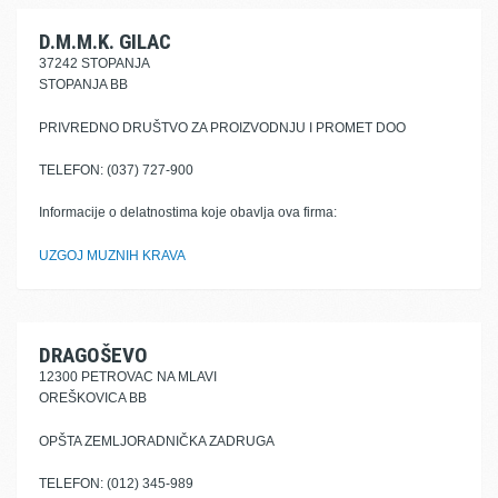
D.M.M.K. GILAC
37242 STOPANJA
STOPANJA BB
PRIVREDNO DRUŠTVO ZA PROIZVODNJU I PROMET DOO
TELEFON: (037) 727-900
Informacije o delatnostima koje obavlja ova firma:
UZGOJ MUZNIH KRAVA
DRAGOŠEVO
12300 PETROVAC NA MLAVI
OREŠKOVICA BB
OPŠTA ZEMLJORADNIČKA ZADRUGA
TELEFON: (012) 345-989