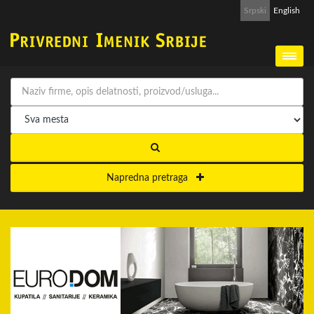
Srpski
English
Napredna pretraga