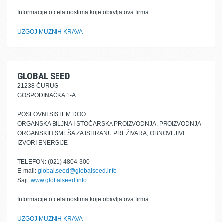
Informacije o delatnostima koje obavlja ova firma:
UZGOJ MUZNIH KRAVA
GLOBAL SEED
21238 ČURUG
GOSPOĐINAČKA 1-A
POSLOVNI SISTEM DOO
ORGANSKA BILJNA I STOČARSKA PROIZVODNJA, PROIZVODNJA
ORGANSKIH SMEŠA ZA ISHRANU PREŽIVARA, OBNOVLJIVI
IZVORI ENERGIJE
TELEFON: (021) 4804-300
E-mail:
global.seed@globalseed.info
Sajt:
www.globalseed.info
Informacije o delatnostima koje obavlja ova firma:
UZGOJ MUZNIH KRAVA