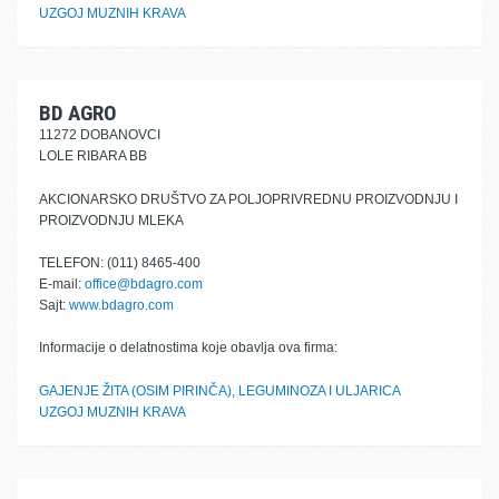
UZGOJ MUZNIH KRAVA
BD AGRO
11272 DOBANOVCI
LOLE RIBARA BB
AKCIONARSKO DRUŠTVO ZA POLJOPRIVREDNU PROIZVODNJU I
PROIZVODNJU MLEKA
TELEFON: (011) 8465-400
E-mail:
office@bdagro.com
Sajt:
www.bdagro.com
Informacije o delatnostima koje obavlja ova firma:
GAJENJE ŽITA (OSIM PIRINČA), LEGUMINOZA I ULJARICA
UZGOJ MUZNIH KRAVA