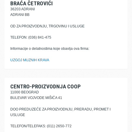
BRAĆA ČETROVIĆI
36203 ADRANI
ADRANI BB
OD ZA PROIZVODNJU, TRGOVINU I USLUGE
TELEFON: (036) 841-475
Informacije o delatnostima koje obavlja ova firma:
UZGOJ MUZNIH KRAVA
CENTRO-PROIZVODNJA COOP
11000 BEOGRAD
BULEVAR VOJVODE MIŠIĆA 41
DOO PREDUZEĆE ZA PROIZVODNJU, PRERADU, PROMET I
USLUGE
TELEFON/TELEFAKS: (011) 2650-772