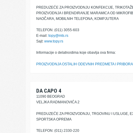
PREDUZEĆE ZA PROIZVODNJU KONFEKCIJE, TRIKOTAŽE
PROIZVODNJA I BRENDIRANJE MARAMICA OD MIKROFIB
NAOČARA, MOBILNIH TELEFONA, KOMPJUTERA
TELEFON: (011) 3055-603
E-mail:
topy@mts.rs
Sajt:
www.topy.rs
Informacije o delatnostima koje obavlja ova firma:
PROIZVODNJA OSTALIH ODEVNIH PREDMETA I PRIBORA
DA CAPO 4
11090 BEOGRAD
VELJKA RADMANOVIĆA 2
PREDUZEĆE ZA PROIZVODNJU, TRGOVINU I USLUGE, 
SPORTSKA OPREMA
TELEFON: (011) 2330-220