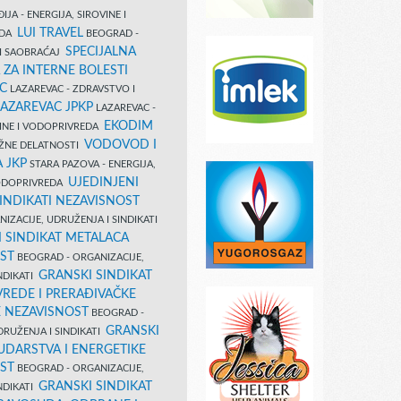
IJA - ENERGIJA, SIROVINE I
LUI TRAVEL
EDA
BEOGRAD -
SPECIJALNA
I SAOBRAĆAJ
 ZA INTERNE BOLESTI
C
LAZAREVAC - ZDRAVSTVO I
LAZAREVAC JPKP
LAZAREVAC -
EKODIM
VINE I VODOPRIVREDA
VODOVOD I
UŽNE DELATNOSTI
 JKP
STARA PAZOVA - ENERGIJA,
UJEDINJENI
VODOPRIVREDA
INDIKATI NEZAVISNOST
IZACIJE, UDRUŽENJA I SINDIKATI
 SINDIKAT METALACA
ST
BEOGRAD - ORGANIZACIJE,
GRANSKI SINDIKAT
NDIKATI
VREDE I PRERAĐIVAČKE
E NEZAVISNOST
BEOGRAD -
GRANSKI
DRUŽENJA I SINDIKATI
UDARSTVA I ENERGETIKE
ST
BEOGRAD - ORGANIZACIJE,
GRANSKI SINDIKAT
NDIKATI