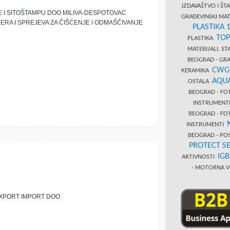
IZDAVAŠTVO I Š
 I SITOŠTAMPU DOO MILIVA-DESPOTOVAC
GRAĐEVINSKI MAT
ERA I SPREJEVA ZA ČIŠĆENJE I ODMAŠĆIVANJE
PLASTIKA 
TOP
PLASTIKA
MATERIJALI, S
BEOGRAD - GRAĐ
CWG
KERAMIKA
AQUA
OSTALA
BEOGRAD - FO
INSTRUMENT
BEOGRAD - FO
INSTRUMENTI
BEOGRAD - PO
PROTECT SE
IG
AKTIVNOSTI
- MOTORNA V
EXPORT IMPORT DOO