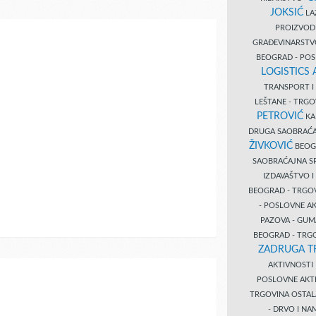
JOKSIĆ
LAZ
PROIZVO
GRAĐEVINARST
BEOGRAD - PO
LOGISTICS
TRANSPORT 
LEŠTANE - TRG
PETROVIĆ
KA
DRUGA SAOBRAĆ
ŽIVKOVIĆ
BEOGR
SAOBRAĆAJNA S
IZDAVAŠTVO 
BEOGRAD - TRGO
- POSLOVNE A
PAZOVA - GUM
BEOGRAD - TRG
ZADRUGA T
AKTIVNOST
POSLOVNE AKT
TRGOVINA OSTA
- DRVO I N