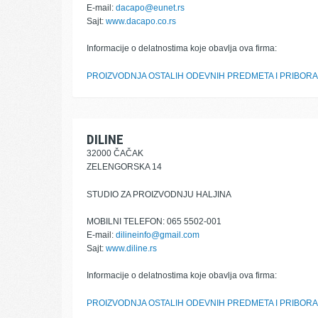
E-mail:
dacapo@eunet.rs
Sajt:
www.dacapo.co.rs
Informacije o delatnostima koje obavlja ova firma:
PROIZVODNJA OSTALIH ODEVNIH PREDMETA I PRIBORA
DILINE
32000 ČAČAK
ZELENGORSKA 14
STUDIO ZA PROIZVODNJU HALJINA
MOBILNI TELEFON: 065 5502-001
E-mail:
dilineinfo@gmail.com
Sajt:
www.diline.rs
Informacije o delatnostima koje obavlja ova firma:
PROIZVODNJA OSTALIH ODEVNIH PREDMETA I PRIBORA