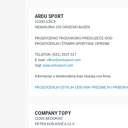
ARDU SPORT
31000 UŽICE
NEMANJINA 150 GRADSKI BAZEN
PROIZVODNO-TRGOVINSKO PREDUZEĆE DOO
PROIZVODNJA I ŠTAMPA SPORTSKE OPREME
TELEFON: (031) 3525-317
E-mail:
office@ardusport.com
Sajt:
www.ardusport.com
Informacije o delatnostima koje obavlja ova firma:
PROIZVODNJA OSTALIH ODEVNIH PREDMETA I PRIBORA
COMPANY TOPY
11000 BEOGRAD
PETRA KONJOVIĆA 12-V