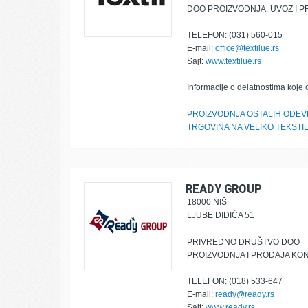
DOO PROIZVODNJA, UVOZ I P
TELEFON: (031) 560-015
E-mail:
office@textilue.rs
Sajt:
www.textilue.rs
Informacije o delatnostima koje 
PROIZVODNJA OSTALIH ODEV
TRGOVINA NA VELIKO TEKSTI
READY GROUP
18000 NIŠ
LJUBE DIDIĆA 51
PRIVREDNO DRUŠTVO DOO
PROIZVODNJA I PRODAJA KON
TELEFON: (018) 533-647
E-mail:
ready@ready.rs
Sajt:
www.ready.rs