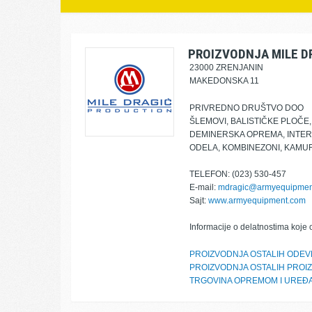
PROIZVODNJA MILE D
23000 ZRENJANIN
MAKEDONSKA 11
PRIVREDNO DRUŠTVO DOO
ŠLEMOVI, BALISTIČKE PLOČE, 
DEMINERSKA OPREMA, INTER
ODELA, KOMBINEZONI, KAMU
TELEFON: (023) 530-457
E-mail:
mdragic@armyequipmen
Sajt:
www.armyequipment.com
Informacije o delatnostima koje 
PROIZVODNJA OSTALIH ODEV
PROIZVODNJA OSTALIH PROI
TRGOVINA OPREMOM I UREĐAJI