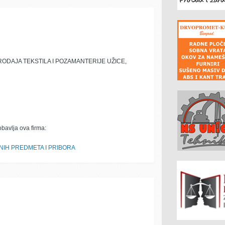
RODAJA TEKSTILA I POZAMANTERIJE UŽICE,
obavlja ova firma:
NIH PREDMETA I PRIBORA