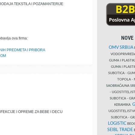
RODAJA TEKSTILA I POZAMANTERIJE
NOVE 
obavlja ova firma:
OMV SRBIJA
B
NIH PREDMETA I PRIBORA
VODOPRIVRE
LOM
GUMA I PLASTI
GUMA I PLAST
SUBOTICA - GUM
TOPOLA - 
SAOBRAĆAJNA S
- UGOSTITELJS
SUBOTICA - GRA
G
KERAMIKA
UGOSTITELJSTV
FEKCIJE I OPREME ZA BEBE I DECU
SUBOTICA - 
LOGISTIC
BEOG
SEIBL TRADE
B