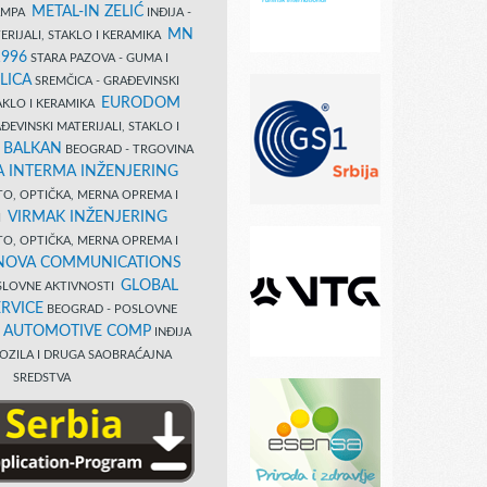
METAL-IN ZELIĆ
TAMPA
INĐIJA -
MN
ERIJALI, STAKLO I KERAMIKA
1996
STARA PAZOVA - GUMA I
LICA
SREMČICA - GRAĐEVINSKI
EURODOM
TAKLO I KERAMIKA
EVINSKI MATERIJALI, STAKLO I
 BALKAN
BEOGRAD - TRGOVINA
 INTERMA INŽENJERING
TO, OPTIČKA, MERNA OPREMA I
VIRMAK INŽENJERING
I
TO, OPTIČKA, MERNA OPREMA I
NOVA COMMUNICATIONS
GLOBAL
SLOVNE AKTIVNOSTI
RVICE
BEOGRAD - POSLOVNE
B AUTOMOTIVE COMP
INĐIJA
OZILA I DRUGA SAOBRAĆAJNA
SREDSTVA