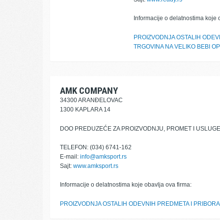
Informacije o delatnostima koje 
PROIZVODNJA OSTALIH ODEV
TRGOVINA NA VELIKO BEBI O
AMK COMPANY
34300 ARANĐELOVAC
1300 KAPLARA 14
DOO PREDUZEĆE ZA PROIZVODNJU, PROMET I USLUGE
TELEFON: (034) 6741-162
E-mail:
info@amksport.rs
Sajt:
www.amksport.rs
Informacije o delatnostima koje obavlja ova firma:
PROIZVODNJA OSTALIH ODEVNIH PREDMETA I PRIBORA