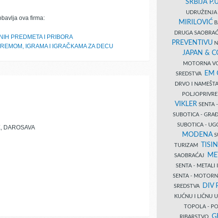
SRBIJA P.U
UDRUŽENJA 
obavlja ova firma:
MIRILOVIĆ
B
DRUGA SAOBRAĆ
NIH PREDMETA I PRIBORA
PREVENTIVU
N
PREMOM, IGRAMA I IGRAČKAMA ZA DECU
JAPAN & 
MOTORNA VO
EM
SREDSTVA
DRVO I NAMEŠT
POLJOPRIVRE
VIKLER
SENTA 
SUBOTICA - GR
SUBOTICA - UG
, DAROSAVA
MODENA
S
TISI
TURIZAM
ME
SAOBRAĆAJ
SENTA - METALI
SENTA - MOTORN
DIV 
SREDSTVA
KUĆNU I LIČNU
TOPOLA - PO
G
RIBARSTVO