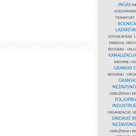
INGAS
INĐ
VODOPRIVR
TRANSPORT 
BOLNICA
LAZAREVA
SOCIJALNI RAD
ENERGIJA, SIRO
BEOGRAD - USL
KANALIZACIJA
SIROVINE I 
GRANSKI S
BEOGRAD - ORGAN
GRANSKI
NEZAVISNO
UDRUŽENJA I SI
POLJOPRI
INDUSTRIJ
ORGANIZACIJE, U
SINDIKAT R
NEZAVISNO
UDRUŽENJA I SI