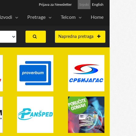
Prijava za Newsletter
Srpski
English
izvodi
Pretrage
Telcom
Home
Napredna pretraga