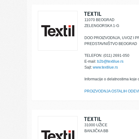
TEXTIL
11070 BEOGRAD
ZELENGORSKA 1-G
DOO PROIZVODNJA, UVOZ I P
PREDSTAVNIŠTVO BEOGRAD
TELEFON: (011) 2691-050
E-mail:
b2b@textilue.rs
Sajt:
www.textilue.rs
Informacije o delatnostima koje 
PROIZVODNJA OSTALIH ODEV
TEXTIL
31000 UŽICE
BANJIČKA BB