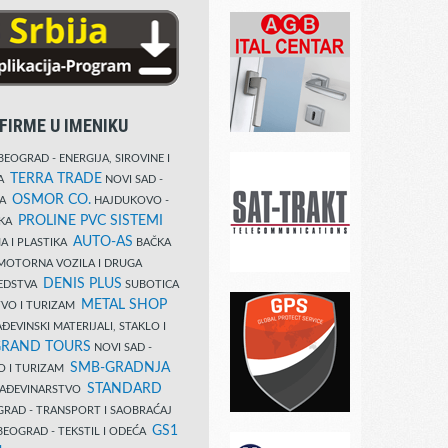
FIRME U IMENIKU
EOGRAD - ENERGIJA, SIROVINE I
TERRA TRADE
DA
NOVI SAD -
OSMOR CO.
KA
HAJDUKOVO -
PROLINE PVC SISTEMI
IKA
AUTO-AS
A I PLASTIKA
BAČKA
MOTORNA VOZILA I DRUGA
DENIS PLUS
REDSTVA
SUBOTICA
METAL SHOP
TVO I TURIZAM
ĐEVINSKI MATERIJALI, STAKLO I
RAND TOURS
NOVI SAD -
SMB-GRADNJA
O I TURIZAM
STANDARD
GRAĐEVINARSTVO
RAD - TRANSPORT I SAOBRAĆAJ
GS1
EOGRAD - TEKSTIL I ODEĆA