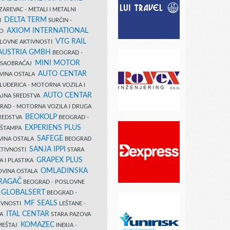
AREVAC - METALI I METALNI
DELTA TERM
DI
SURČIN -
AXIOM INTERNATIONAL
VO
VTG RAIL
SLOVNE AKTIVNOSTI
 AUSTRIA GMBH
BEOGRAD -
MINI MOTOR
I SAOBRAĆAJ
AUTO CENTAR
OVINA OSTALA
LUĐERICA - MOTORNA VOZILA I
AUTO CENTAR
AJNA SREDSTVA
AD - MOTORNA VOZILA I DRUGA
BEOKOLP
REDSTVA
BEOGRAD -
EXPERIENS PLUS
I ŠTAMPA
SAFEGE
VINA OSTALA
BEOGRAD
SANJA IPPI
KTIVNOSTI
STARA
GRAPEX PLUS
A I PLASTIKA
OMLADINSKA
OVINA OSTALA
RAGAČ
BEOGRAD - POSLOVNE
GLOBALSERT
I
BEOGRAD -
MF SEALS
IVNOSTI
LEŠTANE -
ITAL CENTAR
LA
STARA PAZOVA
KOMAZEC
AMEŠTAJ
INĐIJA -