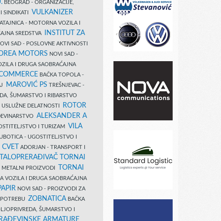
.
BEOGRAD - ORGANIZACIJE,
VULKANIZER
I SINDIKATI
ATAJNICA - MOTORNA VOZILA I
INSTITUT ZA
AJNA SREDSTVA
OVI SAD - POSLOVNE AKTIVNOSTI
COREA MOTORS
NOVI SAD -
ZILA I DRUGA SAOBRAĆAJNA
 COMMERCE
BAČKA TOPOLA -
MAROVIĆ PS
AJ
TREŠNJEVAC -
DA, ŠUMARSTVO I RIBARSTVO
ROTOR
- USLUŽNE DELATNOSTI
ALEKSANDER A
AĐEVINARSTVO
VILA
OSTITELJSTVO I TURIZAM
UBOTICA - UGOSTITELJSTVO I
N CVET
ADORJAN - TRANSPORT I
TALOPRERAĐIVAČ TORNAI
TORNAI
 I METALNI PROIZVODI
A VOZILA I DRUGA SAOBRAĆAJNA
PAPIR
NOVI SAD - PROIZVODI ZA
ZOBNATICA
 UPOTREBU
BAČKA
LJOPRIVREDA, ŠUMARSTVO I
RAĐEVINSKE ARMATURE