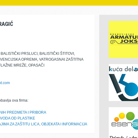
RAGIĆ
BALISTIČKI PRSLUCI, BALISTIČKI ŠTITOVI,
VENCIJSKA OPREMA, VATROGASNAI ZAŠTITNA
FLAŽNE MREŽE, OPASAČI
t.com
obavlja ova firma:
NIH PREDMETA I PRIBORA
ZVODA OD PLASTIKE
MA ZA ZAŠTITU LICA, OBJEKATA I INFORMACIJA