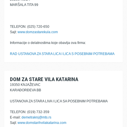
MARŠALA TITA 99
TELEFON: (025) 720-650
Sajt:
www.domzastarekula.com
Informacije o delatnostima koje obavlja ova firma:
RAD USTANOVA ZA STARA LICA I LICA S POSEBNIM POTREBAMA
DOM ZA STARE VILA KATARINA
19350 KNJAŽEVAC
KARAĐORĐEVA BB
USTANOVA ZA STARA LIVA I LICA SA POSEBNIM POTREBAMA
TELEFON: (019) 732-359
E-mail:
demetraknj@mts.rs
Sajt:
www.domstarihvilakatarina.com