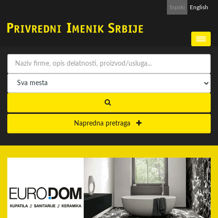
Srpski
English
Napredna pretraga