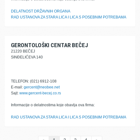
DELATNOST DRŽAVNIH ORGANA
RAD USTANOVA ZA STARA LICA I LICA S POSEBNIM POTREBAMA
GERONTOLOŠKI CENTAR BEČEJ
21220 BEČEJ
SINĐELIĆEVA 140
TELEFON: (021) 6912-108
E-mail:
gercent@neobee.net
Sajt:
www.gercent-becej.co.rs
Informacije o delatnostima koje obavlja ova firma:
RAD USTANOVA ZA STARA LICA I LICA S POSEBNIM POTREBAMA