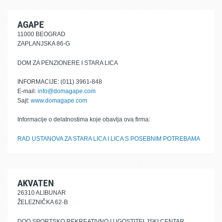
AGAPE
11000 BEOGRAD
ZAPLANJSKA 86-G
DOM ZA PENZIONERE I STARA LICA
INFORMACIJE: (011) 3961-848
E-mail:
info@domagape.com
Sajt:
www.domagape.com
Informacije o delatnostima koje obavlja ova firma:
RAD USTANOVA ZA STARA LICA I LICA S POSEBNIM POTREBAMA
AKVATEN
26310 ALIBUNAR
ŽELEZNIČKA 62-B
DOO SPORTSKO REKREATIVNO I UGOSTITELJSKI CENTAR