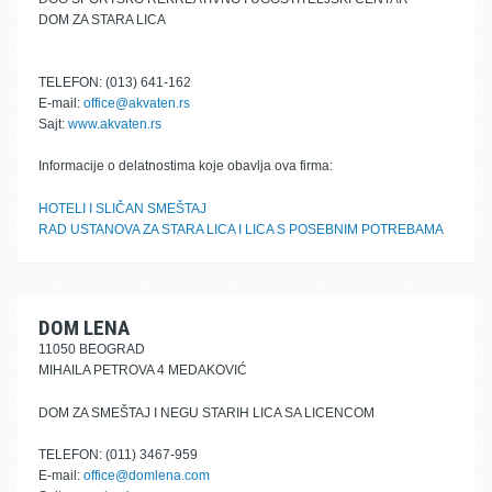
DOM ZA STARA LICA
TELEFON: (013) 641-162
E-mail:
office@akvaten.rs
Sajt:
www.akvaten.rs
Informacije o delatnostima koje obavlja ova firma:
HOTELI I SLIČAN SMEŠTAJ
RAD USTANOVA ZA STARA LICA I LICA S POSEBNIM POTREBAMA
DOM LENA
11050 BEOGRAD
MIHAILA PETROVA 4 MEDAKOVIĆ
DOM ZA SMEŠTAJ I NEGU STARIH LICA SA LICENCOM
TELEFON: (011) 3467-959
E-mail:
office@domlena.com