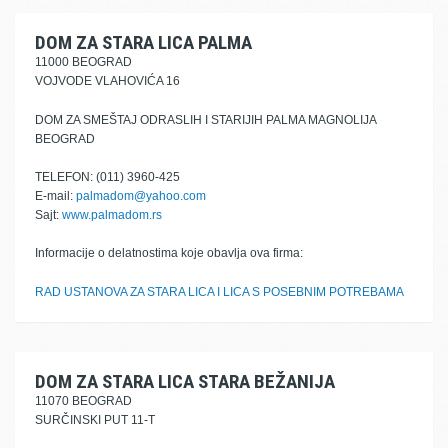
DOM ZA STARA LICA PALMA
11000 BEOGRAD
VOJVODE VLAHOVIĆA 16
DOM ZA SMEŠTAJ ODRASLIH I STARIJIH PALMA MAGNOLIJA
BEOGRAD
TELEFON: (011) 3960-425
E-mail:
palmadom@yahoo.com
Sajt:
www.palmadom.rs
Informacije o delatnostima koje obavlja ova firma:
RAD USTANOVA ZA STARA LICA I LICA S POSEBNIM POTREBAMA
DOM ZA STARA LICA STARA BEŽANIJA
11070 BEOGRAD
SURČINSKI PUT 11-T