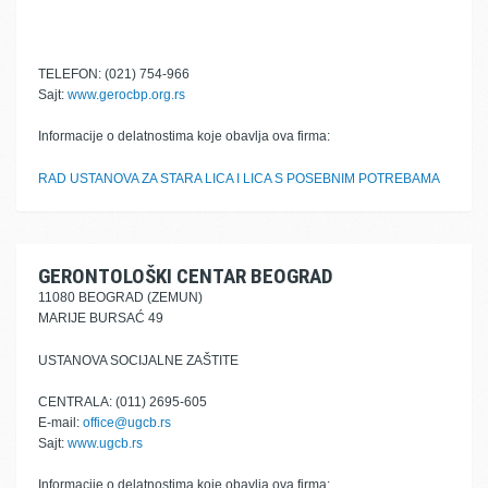
TELEFON: (021) 754-966
Sajt:
www.gerocbp.org.rs
Informacije o delatnostima koje obavlja ova firma:
RAD USTANOVA ZA STARA LICA I LICA S POSEBNIM POTREBAMA
GERONTOLOŠKI CENTAR BEOGRAD
11080 BEOGRAD (ZEMUN)
MARIJE BURSAĆ 49
USTANOVA SOCIJALNE ZAŠTITE
CENTRALA: (011) 2695-605
E-mail:
office@ugcb.rs
Sajt:
www.ugcb.rs
Informacije o delatnostima koje obavlja ova firma: