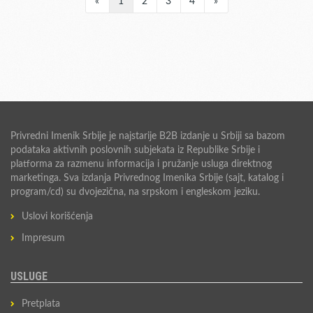
«
1
2
3
4
»
Privredni Imenik Srbije je najstarije B2B izdanje u Srbiji sa bazom
podataka aktivnih poslovnih subjekata iz Republike Srbije i
platforma za razmenu informacija i pružanje usluga direktnog
marketinga. Sva izdanja Privrednog Imenika Srbije (sajt, katalog i
program/cd) su dvojezična, na srpskom i engleskom jeziku.
Uslovi korišćenja
Impresum
USLUGE
Pretplata