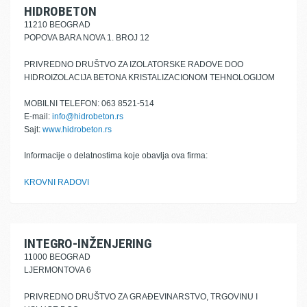
HIDROBETON
11210 BEOGRAD
POPOVA BARA NOVA 1. BROJ 12
PRIVREDNO DRUŠTVO ZA IZOLATORSKE RADOVE DOO
HIDROIZOLACIJA BETONA KRISTALIZACIONOM TEHNOLOGIJOM
MOBILNI TELEFON: 063 8521-514
E-mail:
info@hidrobeton.rs
Sajt:
www.hidrobeton.rs
Informacije o delatnostima koje obavlja ova firma:
KROVNI RADOVI
INTEGRO-INŽENJERING
11000 BEOGRAD
LJERMONTOVA 6
PRIVREDNO DRUŠTVO ZA GRAĐEVINARSTVO, TRGOVINU I