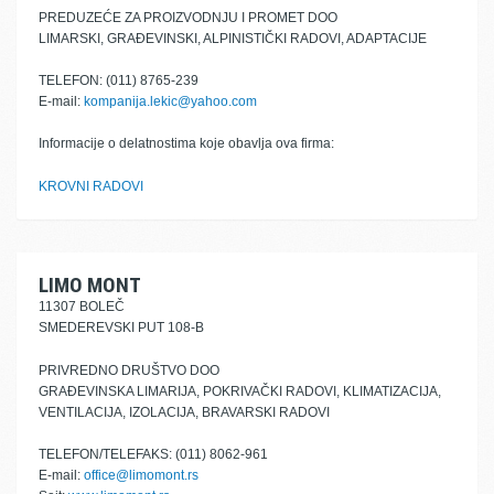
PREDUZEĆE ZA PROIZVODNJU I PROMET DOO
LIMARSKI, GRAĐEVINSKI, ALPINISTIČKI RADOVI, ADAPTACIJE
TELEFON: (011) 8765-239
E-mail:
kompanija.lekic@yahoo.com
Informacije o delatnostima koje obavlja ova firma:
KROVNI RADOVI
LIMO MONT
11307 BOLEČ
SMEDEREVSKI PUT 108-B
PRIVREDNO DRUŠTVO DOO
GRAĐEVINSKA LIMARIJA, POKRIVAČKI RADOVI, KLIMATIZACIJA,
VENTILACIJA, IZOLACIJA, BRAVARSKI RADOVI
TELEFON/TELEFAKS: (011) 8062-961
E-mail:
office@limomont.rs