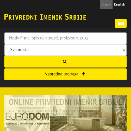
Srpski
English
Napredna pretraga