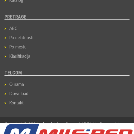
Katalog
PRETRAGE
ABC
Po delatnosti
Po mestu
Klasifikacija
TELCOM
O nama
Download
Kontakt
Copyright © 2026
privredni-imenik.com
| All Rights Reserved |
Izradio
Sovan