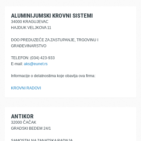
ALUMINIJUMSKI KROVNI SISTEMI
34000 KRAGUJEVAC
HAJDUK VELJKOVA 11
DOO PREDUZEĆE ZA ZASTUPANJE, TRGOVINU I
GRAĐEVINARSTVO
TELEFON: (034) 423-933
E-mail:
aks@eunet.rs
Informacije o delatnostima koje obavlja ova firma:
KROVNI RADOVI
ANTIKOR
32000 ČAČAK
GRADSKI BEDEM 24/1
SAMOSTALNA ZANATSKA RADNJA