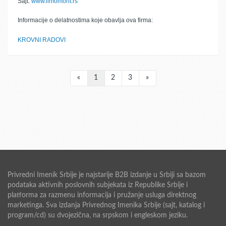
Sajt:
www.limomont.rs
Informacije o delatnostima koje obavlja ova firma:
KROVNI RADOVI
«
1
2
3
»
Privredni Imenik Srbije je najstarije B2B izdanje u Srbiji sa bazom
podataka aktivnih poslovnih subjekata iz Republike Srbije i
platforma za razmenu informacija i pružanje usluga direktnog
marketinga. Sva izdanja Privrednog Imenika Srbije (sajt, katalog i
program/cd) su dvojezična, na srpskom i engleskom jeziku.