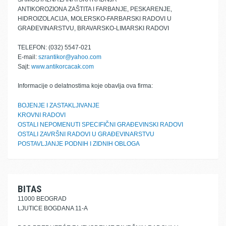
ANTIKOROZIONA ZAŠTITA I FARBANJE, PESKARENJE,
HIDROIZOLACIJA, MOLERSKO-FARBARSKI RADOVI U
GRAĐEVINARSTVU, BRAVARSKO-LIMARSKI RADOVI
TELEFON: (032) 5547-021
E-mail:
szrantikor@yahoo.com
Sajt:
www.antikorcacak.com
Informacije o delatnostima koje obavlja ova firma:
BOJENJE I ZASTAKLJIVANJE
KROVNI RADOVI
OSTALI NEPOMENUTI SPECIFIČNI GRAĐEVINSKI RADOVI
OSTALI ZAVRŠNI RADOVI U GRAĐEVINARSTVU
POSTAVLJANJE PODNIH I ZIDNIH OBLOGA
BITAS
11000 BEOGRAD
LJUTICE BOGDANA 11-A