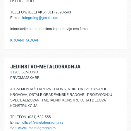
USLUGE DOO
TELEFON/TELEFAKS: (011) 2893-543
E-mail:
integroing@gmail.com
Informacije o delatnostima koje obavlja ova firma:
KROVNI RADOVI
JEDINSTVO-METALOGRADNJA
31205 SEVOJNO
PRVOMAJSKA BB
AD ZA MONTAŽU KROVNIH KONSTRUKCIJA I POKRIVANJE
KROVOVA, OSTALE GRAĐEVINSKE RADOVE I PROIZVODNJU
SPECIJALIZOVANIH METALNIH KONSTRUKCIJA I DELOVA
KONSTRUKCIJA
TELEFON: (031) 532-555
E-mail:
office@j-metalogradnja.rs
Sajt:
www.j-metalogradnja.rs