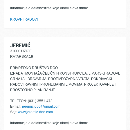
Informacije o delatnostima koje obavlja ova firma:
KROVNI RADOVI
JEREMIĆ
31000 UŽICE
RATARSKA 19
PRIVREDNO DRUŠTVO DOO
IZRADA I MONTAŽA ČELIČNIH KONSTRUKCIJA, LIMARSKI RADOVI,
CRNA I AL BRAVARIJA, PROTIVPOŽARNA VRATA, POKRIVAČKI
RADOVI RAVNIM I PROFILISANIM LIMOVIMA, PROJEKTOVANJE I
PROSTORNO PLANIRANJE
TELEFON: (031) 3551-473
E-mail:
jeremic.doo@gmail.com
Sajt:
www.jeremic-doo.com
Informacije o delatnostima koje obavlja ova firma: