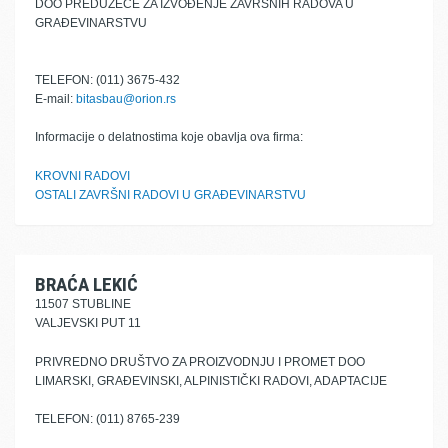
DOO PREDUZEĆE ZA IZVOĐENJE ZAVRŠNIH RADOVA U
GRAĐEVINARSTVU
TELEFON: (011) 3675-432
E-mail:
bitasbau@orion.rs
Informacije o delatnostima koje obavlja ova firma:
KROVNI RADOVI
OSTALI ZAVRŠNI RADOVI U GRAĐEVINARSTVU
BRAĆA LEKIĆ
11507 STUBLINE
VALJEVSKI PUT 11
PRIVREDNO DRUŠTVO ZA PROIZVODNJU I PROMET DOO
LIMARSKI, GRAĐEVINSKI, ALPINISTIČKI RADOVI, ADAPTACIJE
TELEFON: (011) 8765-239