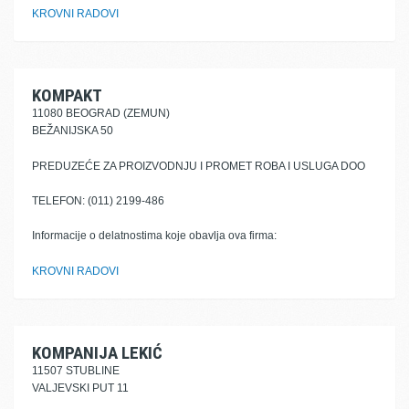
KROVNI RADOVI
KOMPAKT
11080 BEOGRAD (ZEMUN)
BEŽANIJSKA 50
PREDUZEĆE ZA PROIZVODNJU I PROMET ROBA I USLUGA DOO
TELEFON: (011) 2199-486
Informacije o delatnostima koje obavlja ova firma:
KROVNI RADOVI
KOMPANIJA LEKIĆ
11507 STUBLINE
VALJEVSKI PUT 11