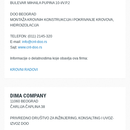
BULEVAR MIHAILA PUPINA 10-I/V.P.2
DOO BEOGRAD
MONTAŽA KROVNIH KONSTRUKCIJA I POKRIVANJE KROVOVA,
HIDROIZOLACIJA
TELEFON: (011) 2145-320
E-mail:
info@cnt-doo.rs
Sajt:
www.cnt-doo.rs
Informacije o delatnostima koje obavlja ova firma:
KROVNI RADOVI
DIMA COMPANY
11060 BEOGRAD
ČARLIJA ČAPLINA 38
PRIVREDNO DRUŠTVO ZA INŽINJERING, KONSALTING I UVOZ-
IZVOZ DOO