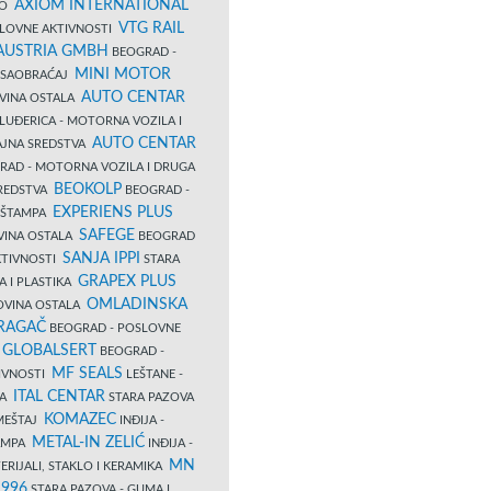
AXIOM INTERNATIONAL
VO
VTG RAIL
SLOVNE AKTIVNOSTI
 AUSTRIA GMBH
BEOGRAD -
MINI MOTOR
I SAOBRAĆAJ
AUTO CENTAR
OVINA OSTALA
LUĐERICA - MOTORNA VOZILA I
AUTO CENTAR
AJNA SREDSTVA
AD - MOTORNA VOZILA I DRUGA
BEOKOLP
REDSTVA
BEOGRAD -
EXPERIENS PLUS
I ŠTAMPA
SAFEGE
VINA OSTALA
BEOGRAD
SANJA IPPI
KTIVNOSTI
STARA
GRAPEX PLUS
A I PLASTIKA
OMLADINSKA
OVINA OSTALA
RAGAČ
BEOGRAD - POSLOVNE
GLOBALSERT
I
BEOGRAD -
MF SEALS
IVNOSTI
LEŠTANE -
ITAL CENTAR
LA
STARA PAZOVA
KOMAZEC
AMEŠTAJ
INĐIJA -
METAL-IN ZELIĆ
TAMPA
INĐIJA -
MN
ERIJALI, STAKLO I KERAMIKA
1996
STARA PAZOVA - GUMA I