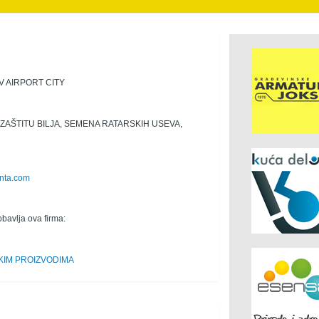
V AIRPORT CITY
ZAŠTITU BILJA, SEMENA RATARSKIH USEVA,
nta.com
obavlja ova firma:
KIM PROIZVODIMA