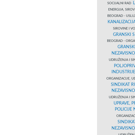
SOCIJALNI RAD
ENERGIJA, SIRO
BEOGRAD - USL
KANALIZACIJA
SIROVINE I 
GRANSKI S
BEOGRAD - ORGAN
GRANSKI
NEZAVISNO
UDRUŽENJA I SI
POLJOPRI
INDUSTRIJ
ORGANIZACIJE, U
SINDIKAT R
NEZAVISNO
UDRUŽENJA I SI
UPRAVE, 
POLICIJE
ORGANIZACI
SINDIKA
NEZAVISNO
UDRUŽENJ