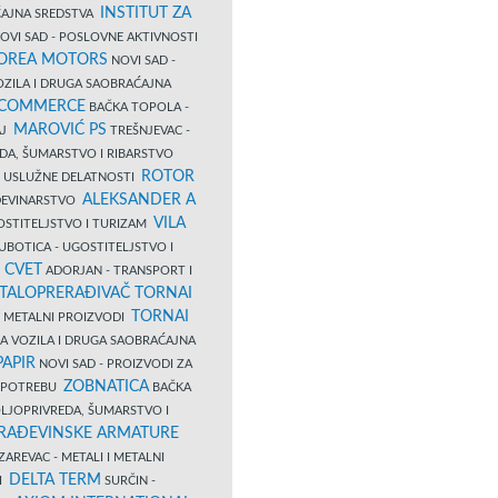
INSTITUT ZA
AJNA SREDSTVA
OVI SAD - POSLOVNE AKTIVNOSTI
COREA MOTORS
NOVI SAD -
ZILA I DRUGA SAOBRAĆAJNA
 COMMERCE
BAČKA TOPOLA -
MAROVIĆ PS
AJ
TREŠNJEVAC -
DA, ŠUMARSTVO I RIBARSTVO
ROTOR
- USLUŽNE DELATNOSTI
ALEKSANDER A
AĐEVINARSTVO
VILA
OSTITELJSTVO I TURIZAM
UBOTICA - UGOSTITELJSTVO I
N CVET
ADORJAN - TRANSPORT I
TALOPRERAĐIVAČ TORNAI
TORNAI
 I METALNI PROIZVODI
A VOZILA I DRUGA SAOBRAĆAJNA
PAPIR
NOVI SAD - PROIZVODI ZA
ZOBNATICA
 UPOTREBU
BAČKA
LJOPRIVREDA, ŠUMARSTVO I
RAĐEVINSKE ARMATURE
AREVAC - METALI I METALNI
DELTA TERM
DI
SURČIN -