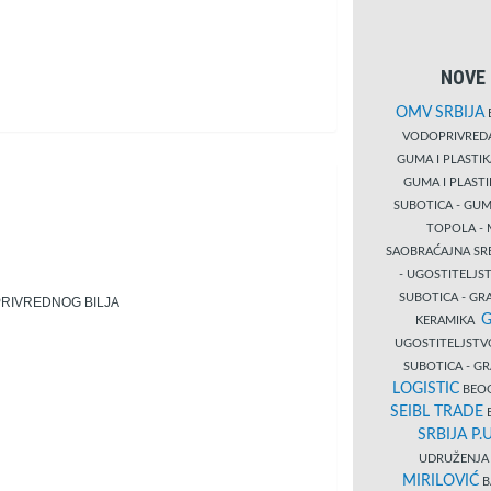
NOVE 
OMV SRBIJA
B
VODOPRIVRE
GUMA I PLASTI
GUMA I PLAST
SUBOTICA - GUM
TOPOLA - 
SAOBRAĆAJNA S
- UGOSTITELJS
SUBOTICA - GRA
PRIVREDNOG BILJA
G
KERAMIKA
UGOSTITELJSTV
SUBOTICA - 
LOGISTIC
BEOG
SEIBL TRADE
B
SRBIJA P.U
UDRUŽENJA 
MIRILOVIĆ
B