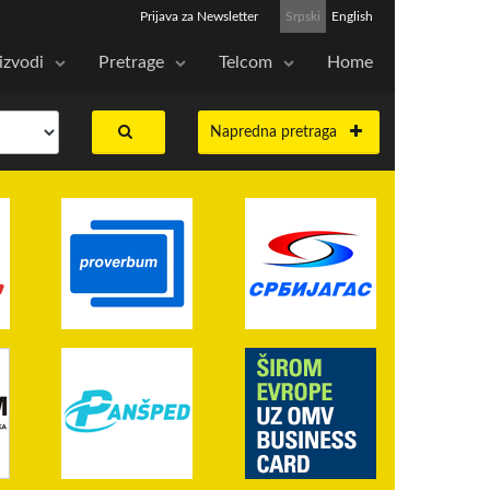
Prijava za Newsletter
Srpski
English
izvodi
Pretrage
Telcom
Home
Napredna pretraga