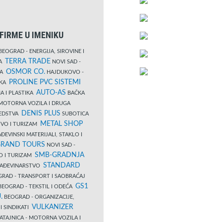
FIRME U IMENIKU
EOGRAD - ENERGIJA, SIROVINE I
TERRA TRADE
DA
NOVI SAD -
OSMOR CO.
KA
HAJDUKOVO -
PROLINE PVC SISTEMI
IKA
AUTO-AS
A I PLASTIKA
BAČKA
MOTORNA VOZILA I DRUGA
DENIS PLUS
REDSTVA
SUBOTICA
METAL SHOP
TVO I TURIZAM
ĐEVINSKI MATERIJALI, STAKLO I
RAND TOURS
NOVI SAD -
SMB-GRADNJA
O I TURIZAM
STANDARD
GRAĐEVINARSTVO
RAD - TRANSPORT I SAOBRAĆAJ
GS1
EOGRAD - TEKSTIL I ODEĆA
.
BEOGRAD - ORGANIZACIJE,
VULKANIZER
I SINDIKATI
ATAJNICA - MOTORNA VOZILA I