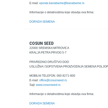
E-mail:
eposta.banatseme@banatseme.rs
Informacije o delatnostima koje obavlja ova firma:
DORADA SEMENA
COSUN SEED
22000 SREMSKA MITROVICA
KRALJA PETRA PRVOG 5-7
PRIVREDNO DRUŠTVO DOO
USLUŽNA I SOPSTVENA PROIZVODNJA SEMENA POLJO
MOBILNI TELEFON: 060 8271-800
E-mail:
office@cosunseed.rs
Sajt:
www.cosunseed.rs
Informacije o delatnostima koje obavlja ova firma:
DORADA SEMENA