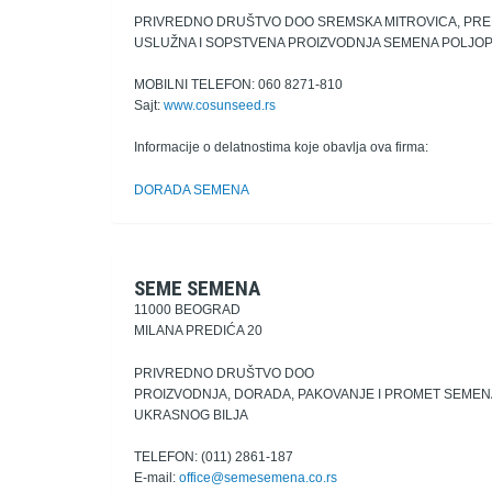
PRIVREDNO DRUŠTVO DOO SREMSKA MITROVICA, PRE
USLUŽNA I SOPSTVENA PROIZVODNJA SEMENA POLJO
MOBILNI TELEFON: 060 8271-810
Sajt:
www.cosunseed.rs
Informacije o delatnostima koje obavlja ova firma:
DORADA SEMENA
SEME SEMENA
11000 BEOGRAD
MILANA PREDIĆA 20
PRIVREDNO DRUŠTVO DOO
PROIZVODNJA, DORADA, PAKOVANJE I PROMET SEMEN
UKRASNOG BILJA
TELEFON: (011) 2861-187
E-mail:
office@semesemena.co.rs