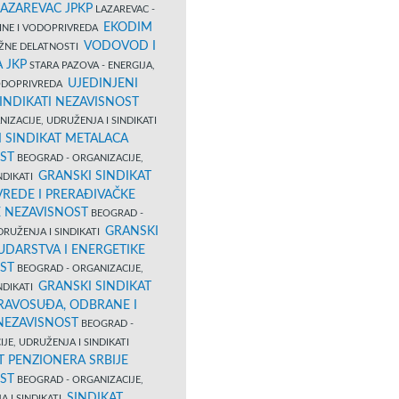
LAZAREVAC JPKP
LAZAREVAC -
EKODIM
VINE I VODOPRIVREDA
VODOVOD I
UŽNE DELATNOSTI
 JKP
STARA PAZOVA - ENERGIJA,
UJEDINJENI
VODOPRIVREDA
INDIKATI NEZAVISNOST
IZACIJE, UDRUŽENJA I SINDIKATI
 SINDIKAT METALACA
ST
BEOGRAD - ORGANIZACIJE,
GRANSKI SINDIKAT
NDIKATI
VREDE I PRERAĐIVAČKE
E NEZAVISNOST
BEOGRAD -
GRANSKI
DRUŽENJA I SINDIKATI
UDARSTVA I ENERGETIKE
ST
BEOGRAD - ORGANIZACIJE,
GRANSKI SINDIKAT
NDIKATI
PRAVOSUĐA, ODBRANE I
 NEZAVISNOST
BEOGRAD -
JE, UDRUŽENJA I SINDIKATI
T PENZIONERA SRBIJE
ST
BEOGRAD - ORGANIZACIJE,
SINDIKAT
A I SINDIKATI