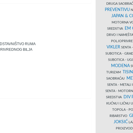
DRUGA SAOBRAĆ
PREVENTIVU
N
JAPAN & 
MOTORNA VO
EM
SREDSTVA
DRVO I NAMEŠT
POLJOPRIVRE
EDSTAVNIŠTVO RUMA
VIKLER
SENTA 
PRIVREDNOG BILJA
SUBOTICA - GR
SUBOTICA - UG
MODENA
S
TISI
TURIZAM
ME
SAOBRAĆAJ
SENTA - METALI
SENTA - MOTORN
DIV 
SREDSTVA
KUĆNU I LIČNU
TOPOLA - PO
G
RIBARSTVO
JOKSIĆ
LAZ
PROIZVO