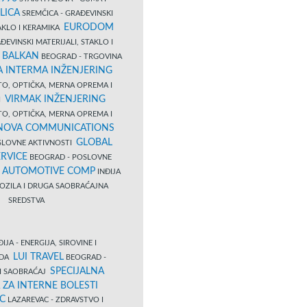
LICA
SREMČICA - GRAĐEVINSKI
EURODOM
TAKLO I KERAMIKA
EVINSKI MATERIJALI, STAKLO I
 BALKAN
BEOGRAD - TRGOVINA
 INTERMA INŽENJERING
TO, OPTIČKA, MERNA OPREMA I
VIRMAK INŽENJERING
I
TO, OPTIČKA, MERNA OPREMA I
NOVA COMMUNICATIONS
GLOBAL
SLOVNE AKTIVNOSTI
RVICE
BEOGRAD - POSLOVNE
B AUTOMOTIVE COMP
INĐIJA
OZILA I DRUGA SAOBRAĆAJNA
SREDSTVA
IJA - ENERGIJA, SIROVINE I
LUI TRAVEL
EDA
BEOGRAD -
SPECIJALNA
I SAOBRAĆAJ
 ZA INTERNE BOLESTI
C
LAZAREVAC - ZDRAVSTVO I