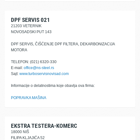
DPF SERVIS 021
21203 VETERNIK
NOVOSADSKI PUT 143
DPF SERVIS, ČIŠĆENJE DPF FILTERA, DEKARBONIZACIJA
MOTORA
TELEFON: (021) 6320-330
E-mail:
office@ns-steel.rs
Sajt:
www.turboservisnovisad.com
Informacije o delatnostima koje obavlja ova firma:
POPRAVKA MAŠINA
EKSTRA TESTERA-KOMERC
18000 NIŠ
FILIPA KLJAJIĆA 52