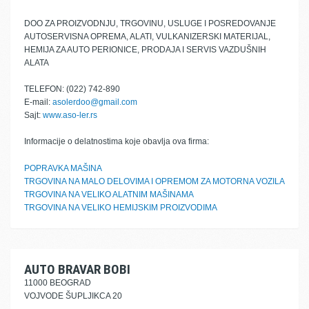
DOO ZA PROIZVODNJU, TRGOVINU, USLUGE I POSREDOVANJE
AUTOSERVISNA OPREMA, ALATI, VULKANIZERSKI MATERIJAL,
HEMIJA ZA AUTO PERIONICE, PRODAJA I SERVIS VAZDUŠNIH
ALATA
TELEFON: (022) 742-890
E-mail:
asolerdoo@gmail.com
Sajt:
www.aso-ler.rs
Informacije o delatnostima koje obavlja ova firma:
POPRAVKA MAŠINA
TRGOVINA NA MALO DELOVIMA I OPREMOM ZA MOTORNA VOZILA
TRGOVINA NA VELIKO ALATNIM MAŠINAMA
TRGOVINA NA VELIKO HEMIJSKIM PROIZVODIMA
AUTO BRAVAR BOBI
11000 BEOGRAD
VOJVODE ŠUPLJIKCA 20