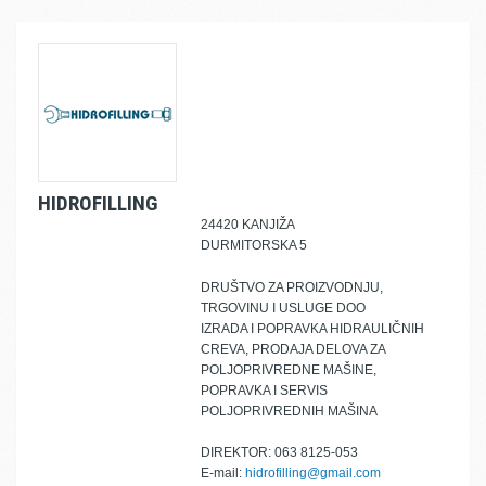
HIDROFILLING
24420 KANJIŽA
DURMITORSKA 5
DRUŠTVO ZA PROIZVODNJU,
TRGOVINU I USLUGE DOO
IZRADA I POPRAVKA HIDRAULIČNIH
CREVA, PRODAJA DELOVA ZA
POLJOPRIVREDNE MAŠINE,
POPRAVKA I SERVIS
POLJOPRIVREDNIH MAŠINA
DIREKTOR: 063 8125-053
E-mail:
hidrofilling@gmail.com