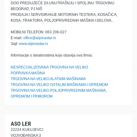
DOO PREDUZEĆE ZA UNUTRAŠNJU I SPOLJNU TRGOVINU
BEOGRAD, PJ NIŠ
PRODAJA I SERVISIRANJE MOTORNIH TESTERA, KOSAČICA,
KOSA, TRAKTORA, POLJOPRIVREDNIH MAŠINA I DELOVA...
MOBILNI TELEFON: 063 206-027
E-mail:
office@alpinastar.rs
Sajt:
www.alpinastar.rs
Informacije o delatnostima koje obavlja ova firma:
NESPECIJALIZOVANA TRGOVINA NA VELIKO
POPRAVKA MAŠINA
TRGOVINA NA VELIKO ALATNIM MAŠINAMA
TRGOVINA NA VELIKO OSTALIM MAŠINAMA I OPREMOM
TRGOVINA NA VELIKO POLJOPRIVREDNIM MAŠINAMA,
OPREMOM I PRIBOROM
ASO LER
22224 KUKUJEVCI
VOJVOĐANSKA 3