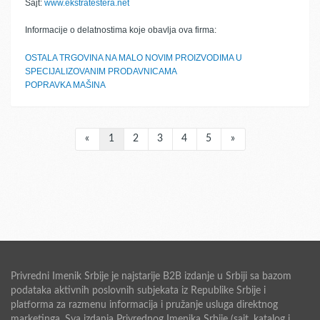
Sajt:
www.ekstratestera.net
Informacije o delatnostima koje obavlja ova firma:
OSTALA TRGOVINA NA MALO NOVIM PROIZVODIMA U
SPECIJALIZOVANIM PRODAVNICAMA
POPRAVKA MAŠINA
«
1
2
3
4
5
»
Privredni Imenik Srbije je najstarije B2B izdanje u Srbiji sa bazom
podataka aktivnih poslovnih subjekata iz Republike Srbije i
platforma za razmenu informacija i pružanje usluga direktnog
marketinga. Sva izdanja Privrednog Imenika Srbije (sajt, katalog i