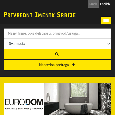
Srpski
English
Napredna pretraga