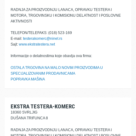
RADNJA ZA PROIZVODNJU LANACA, OPRAVKU TESTERA I
MOTORA, TRGOVINSKU I KOMISIONU DELATNOST I POSLOVNE
AKTIVNOSTI
TELEFON/TELEFAKS: (018) 523-169
E-mail:
testerakomerc@ninet.rs
Sajt:
www.ekstratestera.net
Informacije o delatnostima koje obavlja ova firma:
OSTALA TRGOVINA NA MALO NOVIM PROIZVODIMA U
SPECIJALIZOVANIM PRODAVNICAMA
POPRAVKA MAŠINA
EKSTRA TESTERA-KOMERC
18360 SVRLJIG
DUŠANA TRIFUNCA 8
RADNJA ZA PROIZVODNJU LANACA, OPRAVKU TESTERA I
MOTORA, TRGOVINSKU I KOMISIONU DELATNOST I POSLOVNE