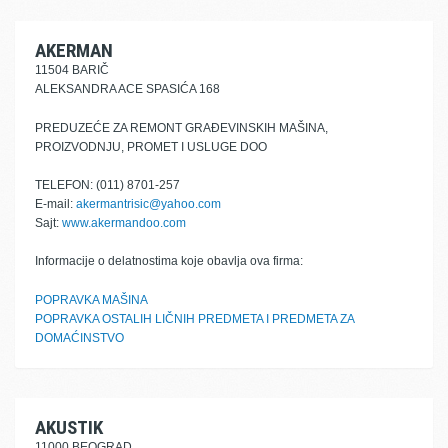
AKERMAN
11504 BARIČ
ALEKSANDRA ACE SPASIĆA 168
PREDUZEĆE ZA REMONT GRAĐEVINSKIH MAŠINA,
PROIZVODNJU, PROMET I USLUGE DOO
TELEFON: (011) 8701-257
E-mail:
akermantrisic@yahoo.com
Sajt:
www.akermandoo.com
Informacije o delatnostima koje obavlja ova firma:
POPRAVKA MAŠINA
POPRAVKA OSTALIH LIČNIH PREDMETA I PREDMETA ZA
DOMAĆINSTVO
AKUSTIK
11000 BEOGRAD