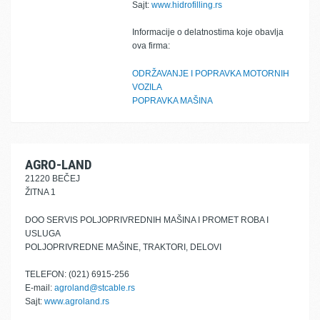
Sajt:
www.hidrofilling.rs
Informacije o delatnostima koje obavlja
ova firma:
ODRŽAVANJE I POPRAVKA MOTORNIH
VOZILA
POPRAVKA MAŠINA
AGRO-LAND
21220 BEČEJ
ŽITNA 1
DOO SERVIS POLJOPRIVREDNIH MAŠINA I PROMET ROBA I
USLUGA
POLJOPRIVREDNE MAŠINE, TRAKTORI, DELOVI
TELEFON: (021) 6915-256
E-mail:
agroland@stcable.rs
Sajt:
www.agroland.rs