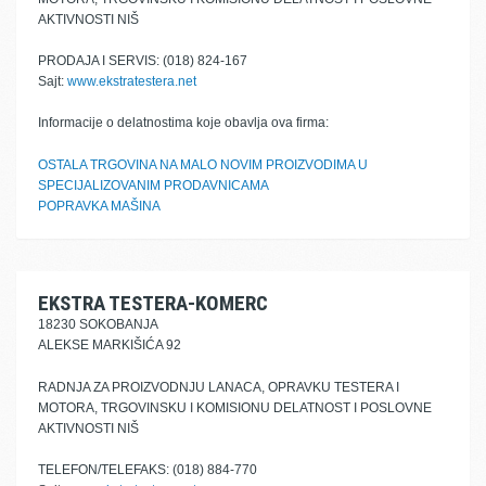
AKTIVNOSTI NIŠ
PRODAJA I SERVIS: (018) 824-167
Sajt:
www.ekstratestera.net
Informacije o delatnostima koje obavlja ova firma:
OSTALA TRGOVINA NA MALO NOVIM PROIZVODIMA U
SPECIJALIZOVANIM PRODAVNICAMA
POPRAVKA MAŠINA
EKSTRA TESTERA-KOMERC
18230 SOKOBANJA
ALEKSE MARKIŠIĆA 92
RADNJA ZA PROIZVODNJU LANACA, OPRAVKU TESTERA I
MOTORA, TRGOVINSKU I KOMISIONU DELATNOST I POSLOVNE
AKTIVNOSTI NIŠ
TELEFON/TELEFAKS: (018) 884-770