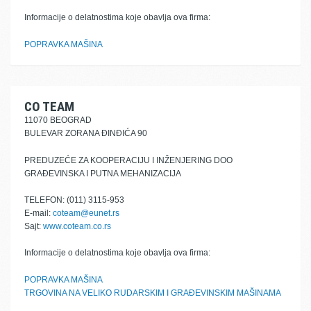
Informacije o delatnostima koje obavlja ova firma:
POPRAVKA MAŠINA
CO TEAM
11070 BEOGRAD
BULEVAR ZORANA ĐINĐIĆA 90
PREDUZEĆE ZA KOOPERACIJU I INŽENJERING DOO
GRAĐEVINSKA I PUTNA MEHANIZACIJA
TELEFON: (011) 3115-953
E-mail:
coteam@eunet.rs
Sajt:
www.coteam.co.rs
Informacije o delatnostima koje obavlja ova firma:
POPRAVKA MAŠINA
TRGOVINA NA VELIKO RUDARSKIM I GRAĐEVINSKIM MAŠINAMA