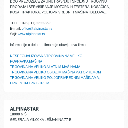
DOO PREDUZEĆE ZA UNUTRAŠNJU I SPOLJNU TRGOVINU
PRODAJA I SERVISIRANJE MOTORNIH TESTERA, KOSAČICA,
KOSA, TRAKTORA, POLJOPRIVREDNIH MAŠINA I DELOVA...
TELEFON: (011) 2322-293
E-mail:
office@alpinastar.rs
Sajt:
www.alpinastar.rs
Informacije o delatnostima koje obavlja ova firma:
NESPECIJALIZOVANA TRGOVINA NA VELIKO
POPRAVKA MAŠINA
TRGOVINA NA VELIKO ALATNIM MAŠINAMA
TRGOVINA NA VELIKO OSTALIM MAŠINAMA I OPREMOM
TRGOVINA NA VELIKO POLJOPRIVREDNIM MAŠINAMA,
OPREMOM I PRIBOROM
ALPINASTAR
18000 NIŠ
GENERALA MILOJKA LEŠJANINA 77-B