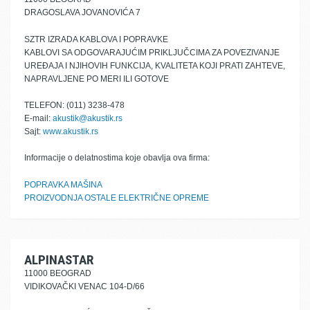
DRAGOSLAVA JOVANOVIĆA 7
SZTR IZRADA KABLOVA I POPRAVKE
KABLOVI SA ODGOVARAJUĆIM PRIKLJUČCIMA ZA POVEZIVANJE
UREĐAJA I NJIHOVIH FUNKCIJA, KVALITETA KOJI PRATI ZAHTEVE,
NAPRAVLJENE PO MERI ILI GOTOVE
TELEFON: (011) 3238-478
E-mail:
akustik@akustik.rs
Sajt:
www.akustik.rs
Informacije o delatnostima koje obavlja ova firma:
POPRAVKA MAŠINA
PROIZVODNJA OSTALE ELEKTRIČNE OPREME
ALPINASTAR
11000 BEOGRAD
VIDIKOVAČKI VENAC 104-D/66