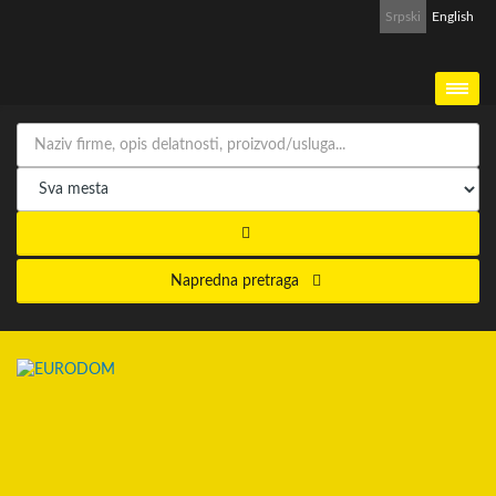
Srpski
English
Napredna pretraga