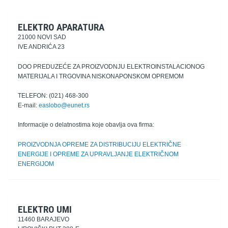
ELEKTRO APARATURA
21000 NOVI SAD
IVE ANDRIĆA 23
DOO PREDUZEĆE ZA PROIZVODNJU ELEKTROINSTALACIONOG
MATERIJALA I TRGOVINA NISKONAPONSKOM OPREMOM
TELEFON: (021) 468-300
E-mail:
easlobo@eunet.rs
Informacije o delatnostima koje obavlja ova firma:
PROIZVODNJA OPREME ZA DISTRIBUCIJU ELEKTRIČNE
ENERGIJE I OPREME ZA UPRAVLJANJE ELEKTRIČNOM
ENERGIJOM
ELEKTRO UMI
11460 BARAJEVO