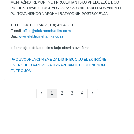
MONTAŽNO, REMONTNO I PROJEKTANTSKO PREDUZEĆE DOO
PROJEKTOVANJE I UGRADNJA RAZVODNIH TABLI I KOMANDNIH
PULTOVA NISKOG NAPONA I RAZVODNIH POSTROJENJA
TELEFON/TELEFAKS: (018) 4264-310
E-mail:
office@elektromehanika.co.rs
Sajt:
www.elektromehanika.co.rs
Informacije o delatnostima koje obavlja ova firma:
PROIZVODNJA OPREME ZA DISTRIBUCIJU ELEKTRIČNE
ENERGIJE I OPREME ZA UPRAVLJANJE ELEKTRIČNOM
ENERGIJOM
«
1
2
3
4
»