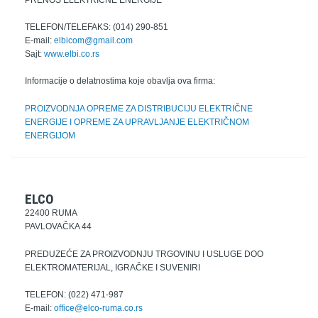
PRENOS ELEKTRIČNE ENERGIJE
TELEFON/TELEFAKS: (014) 290-851
E-mail:
elbicom@gmail.com
Sajt:
www.elbi.co.rs
Informacije o delatnostima koje obavlja ova firma:
PROIZVODNJA OPREME ZA DISTRIBUCIJU ELEKTRIČNE
ENERGIJE I OPREME ZA UPRAVLJANJE ELEKTRIČNOM
ENERGIJOM
ELCO
22400 RUMA
PAVLOVAČKA 44
PREDUZEĆE ZA PROIZVODNJU TRGOVINU I USLUGE DOO
ELEKTROMATERIJAL, IGRAČKE I SUVENIRI
TELEFON: (022) 471-987
E-mail:
office@elco-ruma.co.rs