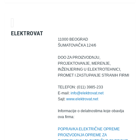
ELEKTROVAT
11000 BEOGRAD
ŠUMATOVAČKA 124/6
DOO ZA PROIZVODNJU,
PROJEKTOVANJE, MERENJE,
INŽENJERING U ELEKTROTEHNICI,
PROMET I ZASTUPANJE STRANIH FIRMI
TELEFON: (011) 3985-233
E-mail:
info@elektrovat.net
Sajt:
www.elektrovat.net
Informacije o delatnostima koje obavlja
ova firma:
POPRAVKA ELEKTRIČNE OPREME
PROIZVODNJA OPREME ZA