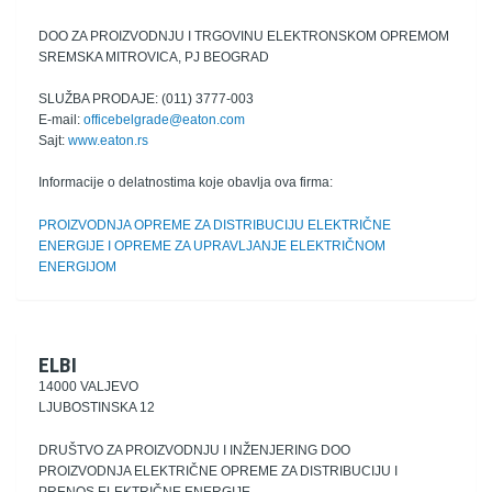
DOO ZA PROIZVODNJU I TRGOVINU ELEKTRONSKOM OPREMOM
SREMSKA MITROVICA, PJ BEOGRAD
SLUŽBA PRODAJE: (011) 3777-003
E-mail:
officebelgrade@eaton.com
Sajt:
www.eaton.rs
Informacije o delatnostima koje obavlja ova firma:
PROIZVODNJA OPREME ZA DISTRIBUCIJU ELEKTRIČNE
ENERGIJE I OPREME ZA UPRAVLJANJE ELEKTRIČNOM
ENERGIJOM
ELBI
14000 VALJEVO
LJUBOSTINSKA 12
DRUŠTVO ZA PROIZVODNJU I INŽENJERING DOO
PROIZVODNJA ELEKTRIČNE OPREME ZA DISTRIBUCIJU I