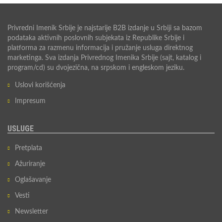
Privredni Imenik Srbije je najstarije B2B izdanje u Srbiji sa bazom
podataka aktivnih poslovnih subjekata iz Republike Srbije i
platforma za razmenu informacija i pružanje usluga direktnog
marketinga. Sva izdanja Privrednog Imenika Srbije (sajt, katalog i
program/cd) su dvojezična, na srpskom i engleskom jeziku.
Uslovi korišćenja
Impresum
USLUGE
Pretplata
Ažuriranje
Oglašavanje
Vesti
Newsletter