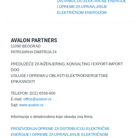
DISTRIBUCIJU ELEKTRIČNE ENERGIJE
I OPREME ZA UPRAVLJANJE
ELEKTRIČNOM ENERGIJOM
AVALON PARTNERS
11090 BEOGRAD
PATRIJARHA DIMITRIJA 24
PREDUZEĆE ZA INŽENJERING, KONSALTING I EXPORT-IMPORT
DOO
USLUGE I OPREMA U OBLASTI ELEKTROENERGETSKE
EFIKASNOSTI
TELEFON: (011) 6558-600
E-mail:
office@avalon.rs
Sajt:
www.avalon.rs
Informacije o delatnostima koje obavlja ova firma:
PROIZVODNJA OPREME ZA DISTRIBUCIJU ELEKTRIČNE
ENERGIJE I OPREME ZA UPRAVLJANJE ELEKTRIČNOM