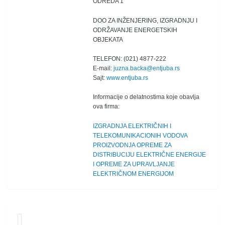
ODREDA 1
DOO ZA INŽENJERING, IZGRADNJU I
ODRŽAVANJE ENERGETSKIH
OBJEKATA
TELEFON: (021) 4877-222
E-mail:
juzna.backa@entjuba.rs
Sajt:
www.entjuba.rs
Informacije o delatnostima koje obavlja
ova firma:
IZGRADNJA ELEKTRIČNIH I
TELEKOMUNIKACIONIH VODOVA
PROIZVODNJA OPREME ZA
DISTRIBUCIJU ELEKTRIČNE ENERGIJE
I OPREME ZA UPRAVLJANJE
ELEKTRIČNOM ENERGIJOM