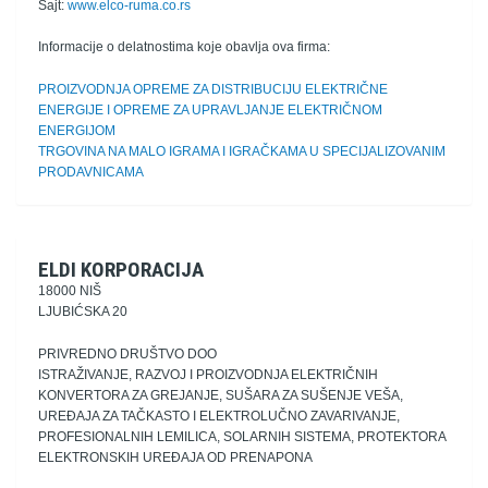
Sajt:
www.elco-ruma.co.rs
Informacije o delatnostima koje obavlja ova firma:
PROIZVODNJA OPREME ZA DISTRIBUCIJU ELEKTRIČNE
ENERGIJE I OPREME ZA UPRAVLJANJE ELEKTRIČNOM
ENERGIJOM
TRGOVINA NA MALO IGRAMA I IGRAČKAMA U SPECIJALIZOVANIM
PRODAVNICAMA
ELDI KORPORACIJA
18000 NIŠ
LJUBIĆSKA 20
PRIVREDNO DRUŠTVO DOO
ISTRAŽIVANJE, RAZVOJ I PROIZVODNJA ELEKTRIČNIH
KONVERTORA ZA GREJANJE, SUŠARA ZA SUŠENJE VEŠA,
UREĐAJA ZA TAČKASTO I ELEKTROLUČNO ZAVARIVANJE,
PROFESIONALNIH LEMILICA, SOLARNIH SISTEMA, PROTEKTORA
ELEKTRONSKIH UREĐAJA OD PRENAPONA