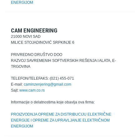
ENERGIJOM
CAM ENGINEERING
21000 NOVI SAD
MILICE STOJADINOVIĆ SRPKINJE 6
PRIVREDNO DRUŠTVO DOO
RAZVOJ SAVREMENIH SOFTVERSKIH REŠENJA I ALATA, E-
TRGOVINA
TELEFON/TELEFAKS: (021) 455-071
E-mail:
caminzenjering@gmail.com
Sajt:
www.cam.co.rs
Informacije o delatnostima koje obavlja ova firma:
PROIZVODNJA OPREME ZA DISTRIBUCIJU ELEKTRIČNE
ENERGIJE I OPREME ZA UPRAVLJANJE ELEKTRIČNOM
ENERGIJOM