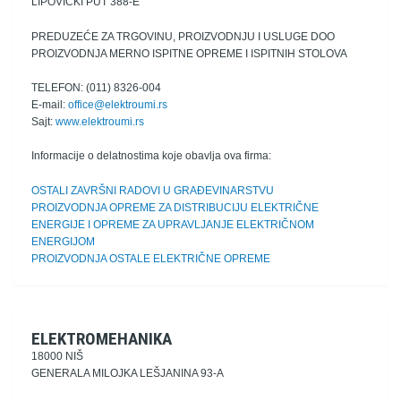
LIPOVIČKI PUT 388-E
PREDUZEĆE ZA TRGOVINU, PROIZVODNJU I USLUGE DOO
PROIZVODNJA MERNO ISPITNE OPREME I ISPITNIH STOLOVA
TELEFON: (011) 8326-004
E-mail:
office@elektroumi.rs
Sajt:
www.elektroumi.rs
Informacije o delatnostima koje obavlja ova firma:
OSTALI ZAVRŠNI RADOVI U GRAĐEVINARSTVU
PROIZVODNJA OPREME ZA DISTRIBUCIJU ELEKTRIČNE
ENERGIJE I OPREME ZA UPRAVLJANJE ELEKTRIČNOM
ENERGIJOM
PROIZVODNJA OSTALE ELEKTRIČNE OPREME
ELEKTROMEHANIKA
18000 NIŠ
GENERALA MILOJKA LEŠJANINA 93-A