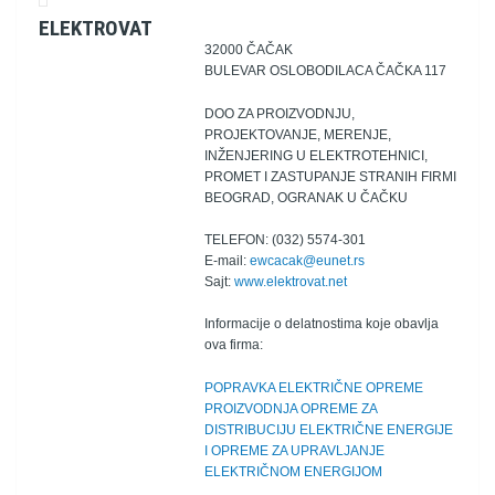
ELEKTROVAT
32000 ČAČAK
BULEVAR OSLOBODILACA ČAČKA 117
DOO ZA PROIZVODNJU,
PROJEKTOVANJE, MERENJE,
INŽENJERING U ELEKTROTEHNICI,
PROMET I ZASTUPANJE STRANIH FIRMI
BEOGRAD, OGRANAK U ČAČKU
TELEFON: (032) 5574-301
E-mail:
ewcacak@eunet.rs
Sajt:
www.elektrovat.net
Informacije o delatnostima koje obavlja
ova firma:
POPRAVKA ELEKTRIČNE OPREME
PROIZVODNJA OPREME ZA
DISTRIBUCIJU ELEKTRIČNE ENERGIJE
I OPREME ZA UPRAVLJANJE
ELEKTRIČNOM ENERGIJOM