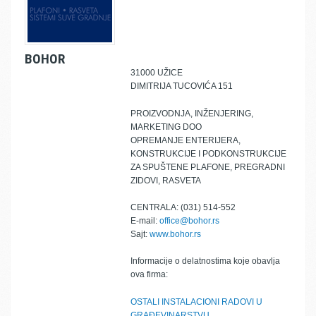
BOHOR
31000 UŽICE
DIMITRIJA TUCOVIĆA 151
PROIZVODNJA, INŽENJERING,
MARKETING DOO
OPREMANJE ENTERIJERA,
KONSTRUKCIJE I PODKONSTRUKCIJE
ZA SPUŠTENE PLAFONE, PREGRADNI
ZIDOVI, RASVETA
CENTRALA: (031) 514-552
E-mail:
office@bohor.rs
Sajt:
www.bohor.rs
Informacije o delatnostima koje obavlja
ova firma:
OSTALI INSTALACIONI RADOVI U
GRAĐEVINARSTVU