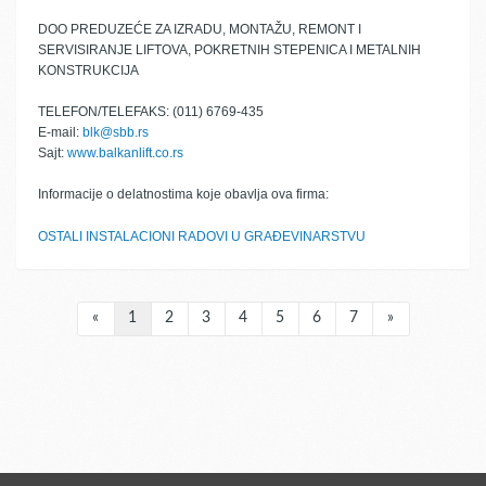
DOO PREDUZEĆE ZA IZRADU, MONTAŽU, REMONT I
SERVISIRANJE LIFTOVA, POKRETNIH STEPENICA I METALNIH
KONSTRUKCIJA
TELEFON/TELEFAKS: (011) 6769-435
E-mail:
blk@sbb.rs
Sajt:
www.balkanlift.co.rs
Informacije o delatnostima koje obavlja ova firma:
OSTALI INSTALACIONI RADOVI U GRAĐEVINARSTVU
«
1
2
3
4
5
6
7
»