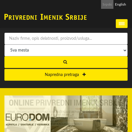
Srpski
English
Napredna pretraga