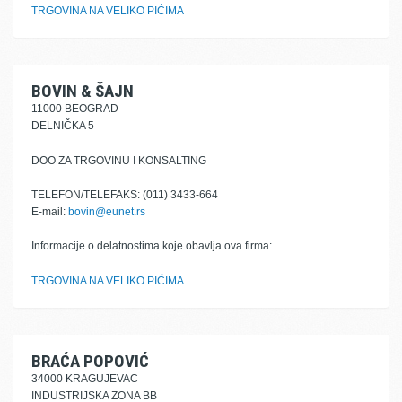
TRGOVINA NA VELIKO PIĆIMA
BOVIN & ŠAJN
11000 BEOGRAD
DELNIČKA 5
DOO ZA TRGOVINU I KONSALTING
TELEFON/TELEFAKS: (011) 3433-664
E-mail:
bovin@eunet.rs
Informacije o delatnostima koje obavlja ova firma:
TRGOVINA NA VELIKO PIĆIMA
BRAĆA POPOVIĆ
34000 KRAGUJEVAC
INDUSTRIJSKA ZONA BB