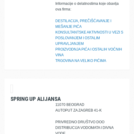
Informacije o delatnostima koje obavlja
ova firma:
DESTILACIJA, PREČIŠĆAVANJE I
MEŠANJE PIĆA
KONSULTANTSKE AKTIVNOSTI U VEZI S
POSLOVANJEM I OSTALIM
UPRAVLJANJEM
PROIZVODNJA PIĆA I OSTALIH VOĆNIH
VINA
TRGOVINA NA VELIKO PIĆIMA
SPRING UP ALIJANSA
11070 BEOGRAD
AUTOPUT ZA ZAGREB 41-K
PRIVREDNO DRUŠTVO DOO
DISTRIBUCIJA VODOMATA I DIVNA
VODE