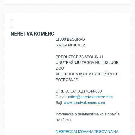
NERETVA KOMERC
11000 BEOGRAD
RAJKA MITIĆA 12
PREDUZEĆE ZA SPOLJNU I
UNUTRAŠNJU TRGOVINU I USLUGE
DOO
VELEPRODAJA PIĆA I ROBE ŠIROKE
POTROŠNJE
DIREKCIJA: (011) 4144-050
E-mail:
office@neretvakomerc.com
Sajt:
www.neretvakomerc.com
Informacije o delatnostima koje obavlja
ova firma:
NESPECIJALIZOVANA TRGOVINA NA