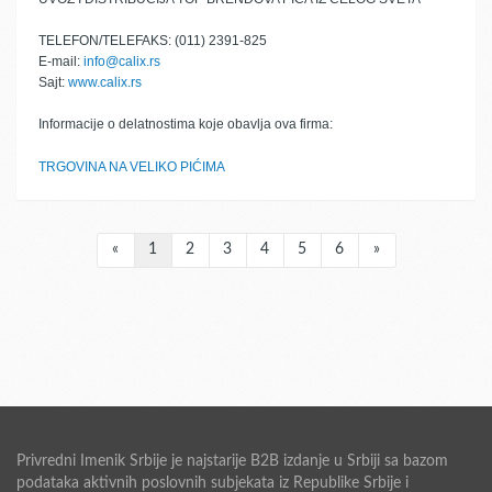
TELEFON/TELEFAKS: (011) 2391-825
E-mail:
info@calix.rs
Sajt:
www.calix.rs
Informacije o delatnostima koje obavlja ova firma:
TRGOVINA NA VELIKO PIĆIMA
«
1
2
3
4
5
6
»
Privredni Imenik Srbije je najstarije B2B izdanje u Srbiji sa bazom
podataka aktivnih poslovnih subjekata iz Republike Srbije i