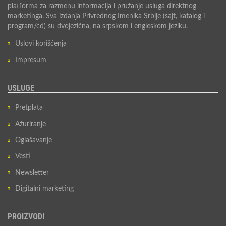
platforma za razmenu informacija i pružanje usluga direktnog
marketinga. Sva izdanja Privrednog Imenika Srbije (sajt, katalog i
program/cd) su dvojezična, na srpskom i engleskom jeziku.
Uslovi korišćenja
Impresum
USLUGE
Pretplata
Ažuriranje
Oglašavanje
Vesti
Newsletter
Digitalni marketing
PROIZVODI