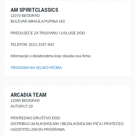
AM SPIRITCLASSICS
11070 BEOGRAD
BULEVAR MIHAJLA PUPINA 183
PREDUZEĆE ZA TRGOVINU I USLUGE DOO
TELEFON: (011) 3187-642
Informacije o delatnostima koje obavlja ova firma:
TRGOVINA NA VELIKO PIĆIMA
ARCADIA TEAM
11080 BEOGRAD
AUTOPUT 20
PRIVREDNO DRUŠTVO DOO
DISTRIBUCIJA ALKOHOLNIH I BEZALKOHOLNIH PIĆA I PRATEĆEG
UGOSTITELJSKOG PROGRAMA