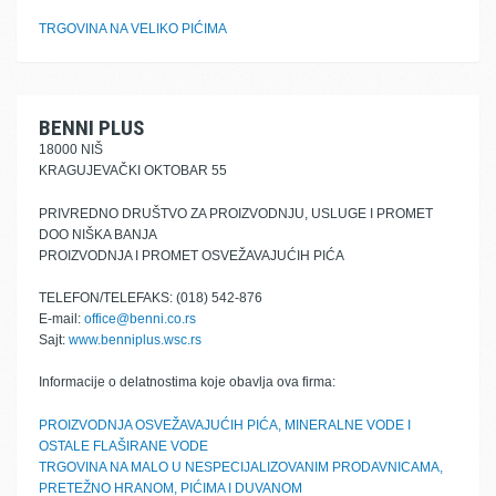
TRGOVINA NA VELIKO PIĆIMA
BENNI PLUS
18000 NIŠ
KRAGUJEVAČKI OKTOBAR 55
PRIVREDNO DRUŠTVO ZA PROIZVODNJU, USLUGE I PROMET
DOO NIŠKA BANJA
PROIZVODNJA I PROMET OSVEŽAVAJUĆIH PIĆA
TELEFON/TELEFAKS: (018) 542-876
E-mail:
office@benni.co.rs
Sajt:
www.benniplus.wsc.rs
Informacije o delatnostima koje obavlja ova firma:
PROIZVODNJA OSVEŽAVAJUĆIH PIĆA, MINERALNE VODE I
OSTALE FLAŠIRANE VODE
TRGOVINA NA MALO U NESPECIJALIZOVANIM PRODAVNICAMA,
PRETEŽNO HRANOM, PIĆIMA I DUVANOM