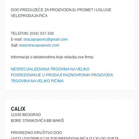
DOO PREDUZEĆE ZA PROIZVODNJU PROMET I USLUGE
VELEPRODAJA PIĆA
TELEFON: (034) 337-330
E-mail:
bracapopovic@gmail.com
Sajt:
www.bracapopovic.com
Informacije o delatnostima koje obavlja ova firma:
NESPECIJALIZOVANA TRGOVINA NA VELIKO
POSREDOVANJE U PRODAJI RAZNOVRSNIH PROIZVODA
TRGOVINA NA VELIKO PIĆIMA
CALIX
11030 BEOGRAD
BORE STANKOVIĆA BB MAKIŠ
PRIVREDNO DRUŠTVO DOO
UVOZ I DISTRIBUCIJA TOP BRENDOVA PIĆA IZ CELOG SVETA