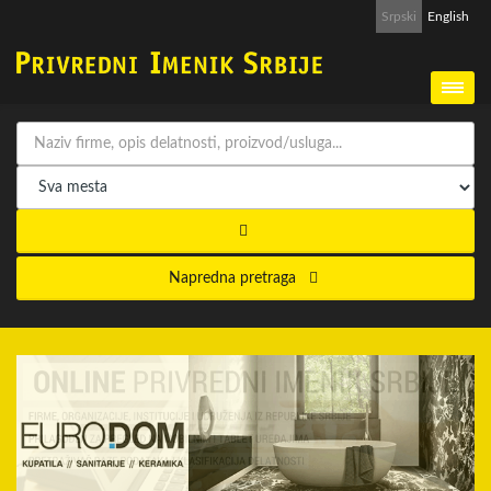
Srpski
English
Napredna pretraga