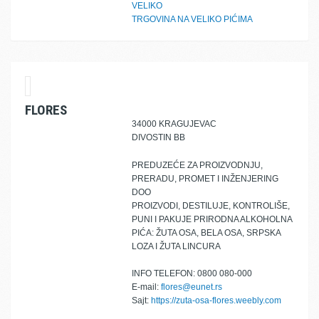
VELIKO
TRGOVINA NA VELIKO PIĆIMA
FLORES
34000 KRAGUJEVAC
DIVOSTIN BB
PREDUZEĆE ZA PROIZVODNJU,
PRERADU, PROMET I INŽENJERING
DOO
PROIZVODI, DESTILUJE, KONTROLIŠE,
PUNI I PAKUJE PRIRODNA ALKOHOLNA
PIĆA: ŽUTA OSA, BELA OSA, SRPSKA
LOZA I ŽUTA LINCURA
INFO TELEFON: 0800 080-000
E-mail:
flores@eunet.rs
Sajt:
https://zuta-osa-flores.weebly.com