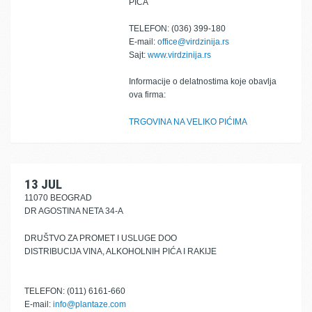
PIĆA
TELEFON: (036) 399-180
E-mail:
office@virdzinija.rs
Sajt:
www.virdzinija.rs
Informacije o delatnostima koje obavlja
ova firma:
TRGOVINA NA VELIKO PIĆIMA
13 JUL
11070 BEOGRAD
DR AGOSTINA NETA 34-A
DRUŠTVO ZA PROMET I USLUGE DOO
DISTRIBUCIJA VINA, ALKOHOLNIH PIĆA I RAKIJE
TELEFON: (011) 6161-660
E-mail:
info@plantaze.com