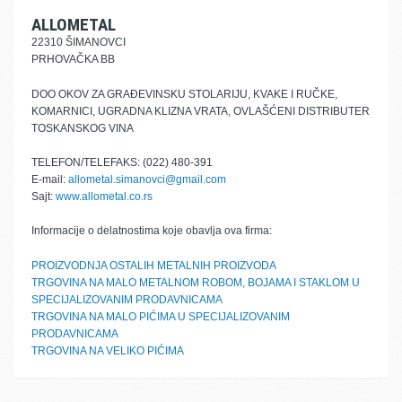
ALLOMETAL
22310 ŠIMANOVCI
PRHOVAČKA BB
DOO OKOV ZA GRAĐEVINSKU STOLARIJU, KVAKE I RUČKE,
KOMARNICI, UGRADNA KLIZNA VRATA, OVLAŠĆENI DISTRIBUTER
TOSKANSKOG VINA
TELEFON/TELEFAKS: (022) 480-391
E-mail:
allometal.simanovci@gmail.com
Sajt:
www.allometal.co.rs
Informacije o delatnostima koje obavlja ova firma:
PROIZVODNJA OSTALIH METALNIH PROIZVODA
TRGOVINA NA MALO METALNOM ROBOM, BOJAMA I STAKLOM U
SPECIJALIZOVANIM PRODAVNICAMA
TRGOVINA NA MALO PIĆIMA U SPECIJALIZOVANIM
PRODAVNICAMA
TRGOVINA NA VELIKO PIĆIMA