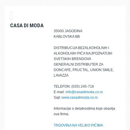
CASA DI MODA
35000 JAGODINA
KABLOVSKA BB
DISTRIBUCIJA BEZALKOHOLNIH I
ALKOHOLNIH PIĆA NAJPOZNATIJIH
SVETSKIH BRENDOVA
GENERALNI DISTRIBUTER ZA
DONCAFE, FRUCTAL, UNION SMILE,
LAVAZZA
TELEFON: (035) 245-716
E-mail:
info@casadimoda.co.rs
Sajt:
www.casadimoda.co.rs
Informacije o delatnostima koje obavlja
ova firma:
TRGOVINA NA VELIKO PIĆIMA