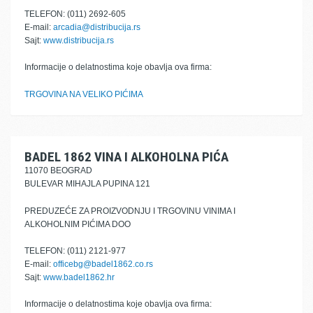
TELEFON: (011) 2692-605
E-mail:
arcadia@distribucija.rs
Sajt:
www.distribucija.rs
Informacije o delatnostima koje obavlja ova firma:
TRGOVINA NA VELIKO PIĆIMA
BADEL 1862 VINA I ALKOHOLNA PIĆA
11070 BEOGRAD
BULEVAR MIHAJLA PUPINA 121
PREDUZEĆE ZA PROIZVODNJU I TRGOVINU VINIMA I
ALKOHOLNIM PIĆIMA DOO
TELEFON: (011) 2121-977
E-mail:
officebg@badel1862.co.rs
Sajt:
www.badel1862.hr
Informacije o delatnostima koje obavlja ova firma: