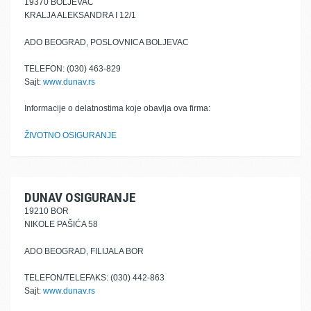
19370 BOLJEVAC
KRALJA ALEKSANDRA I 12/1
ADO BEOGRAD, POSLOVNICA BOLJEVAC
TELEFON: (030) 463-829
Sajt:
www.dunav.rs
Informacije o delatnostima koje obavlja ova firma:
ŽIVOTNO OSIGURANJE
DUNAV OSIGURANJE
19210 BOR
NIKOLE PAŠIĆA 58
ADO BEOGRAD, FILIJALA BOR
TELEFON/TELEFAKS: (030) 442-863
Sajt:
www.dunav.rs