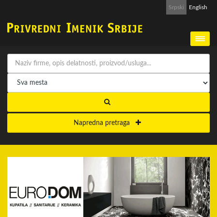
Srpski
English
Napredna pretraga