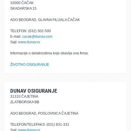
32000 ČAČAK
SKADARSKA 15
ADO BEOGRAD, GLAVNA FILIJALA ČAČAK
TELEFON: (032) 302-500
E-mail:
cacak@dunav.com
Sajt:
www.dunav.rs
Informacije o delatnostima koje obavlja ova firma:
ŽIVOTNO OSIGURANJE
DUNAV OSIGURANJE
31310 ČAJETINA
ZLATIBORSKA BB
ADO BEOGRAD, POSLOVNICA ČAJETINA
TELEFON/TELEFAKS: (031) 831-331
Sajt:
www.dunav.rs