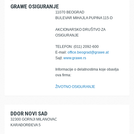
GRAWE OSIGURANJE
11070 BEOGRAD
BULEVAR MIHAJLA PUPINA 115-D
AKCIONARSKO DRUŠTVO ZA
OSIGURANJE
TELEFON: (011) 2092-600
E-mail:
office.beograd@grawe.at
Sajt:
www.grawe.rs
Informacije o delatnostima koje obavlja
ova firma:
ŽIVOTNO OSIGURANJE
DDOR NOVI SAD
32300 GORNJI MILANOVAC
KARAĐORĐEVA 5