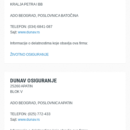
KRALJA PETRA I BB
ADO BEOGRAD, POSLOVNICA BATOČINA
TELEFON: (034) 6841-087
Sajt:
www.dunav.rs
Informacije o delatnostima koje obavlja ova firma:
ŽIVOTNO OSIGURANJE
DUNAV OSIGURANJE
25260 APATIN
BLOK V
ADO BEOGRAD, POSLOVNICA APATIN
TELEFON: (025) 772-433
Sajt:
www.dunav.rs