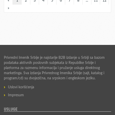
«
1
2
3
4
5
6
7
8
...
11
12
»
Privredni Imenik Srbije je najstarije B2B izdanje u Srbiji sa bazom
podataka aktivnih poslovnih subjekata iz Republike Srbije i
platforma za razmenu informacija i pružanje usluga direktnog
marketinga. Sva izdanja Privrednog Imenika Srbije (sajt, katalog i
program/cd) su dvojezična, na srpskom i engleskom jeziku.
Uslovi korišćenja
Impresum
USLUGE